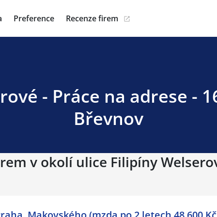
a
Preference
Recenze firem
erové - Práce na adrese - 1
Břevnov
rem v okolí ulice Filipíny Welsero
raha, Makovského (mzda po 2 letech 48 600 Kč