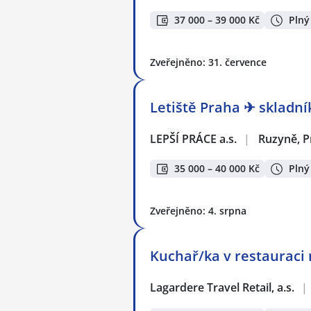
37 000 – 39 000 Kč
Plný
Zveřejněno: 31. července
Letiště Praha ✈ skladní
LEPŠÍ PRÁCE a.s.
|
Ruzyně, P
35 000 – 40 000 Kč
Plný
Zveřejněno: 4. srpna
Kuchař/ka v restauraci 
Lagardere Travel Retail, a.s.
|