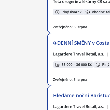
Teta drogerie a lékárny ČR s.r.
Plný úvazek
Vhodné ta
Zveřejněno: 5. srpna
✈️DENNÍ SMĚNY v Costa 
Lagardere Travel Retail, a.s.
|
33 000 – 36 000 Kč
Plný
Zveřejněno: 3. srpna
Hledáme noční Baristu/
Lagardere Travel Retail, a.s.
|