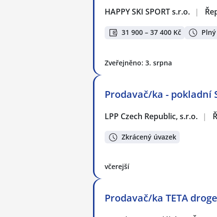
HAPPY SKI SPORT s.r.o.
|
Řep
31 900 – 37 400 Kč
Plný
Zveřejněno: 3. srpna
Prodavač/ka - pokladní
LPP Czech Republic, s.r.o.
|
Ř
Zkrácený úvazek
včerejší
Prodavač/ka TETA droger