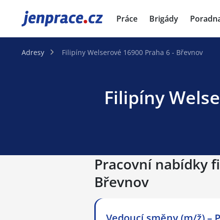
JenPráce.cz
Práce
Brigády
Poradn
Adresy
Filipíny Welserové 16900 Praha 6 - Břevnov
Filipíny Wels
Pracovní nabídky fi
Břevnov
Vedoucí směny (m/ž) – P