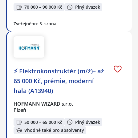
70 000 – 90 000 Kč
Plný úvazek
Zveřejněno: 5. srpna
⚡ Elektrokonstruktér (m/ž)– až
65 000 Kč, prémie, moderní
hala (A13940)
HOFMANN WIZARD s.r.o.
Plzeň
50 000 – 65 000 Kč
Plný úvazek
Vhodné také pro absolventy