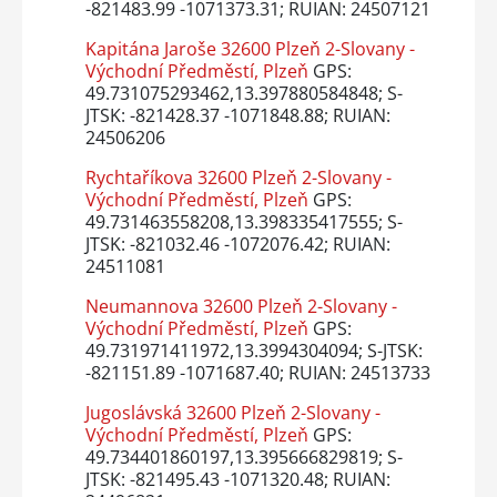
-821483.99 -1071373.31; RUIAN: 24507121
Kapitána Jaroše 32600 Plzeň 2-Slovany -
Východní Předměstí, Plzeň
GPS:
49.731075293462,13.397880584848; S-
JTSK: -821428.37 -1071848.88; RUIAN:
24506206
Rychtaříkova 32600 Plzeň 2-Slovany -
Východní Předměstí, Plzeň
GPS:
49.731463558208,13.398335417555; S-
JTSK: -821032.46 -1072076.42; RUIAN:
24511081
Neumannova 32600 Plzeň 2-Slovany -
Východní Předměstí, Plzeň
GPS:
49.731971411972,13.3994304094; S-JTSK:
-821151.89 -1071687.40; RUIAN: 24513733
Jugoslávská 32600 Plzeň 2-Slovany -
Východní Předměstí, Plzeň
GPS:
49.734401860197,13.395666829819; S-
JTSK: -821495.43 -1071320.48; RUIAN: