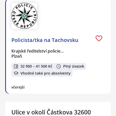
Policista/tka na Tachovsku
Krajské ředitelství policie…
Plzeň
32 900 – 41 500 Kč
Plný úvazek
Vhodné také pro absolventy
včerejší
Ulice v okolí Částkova 32600