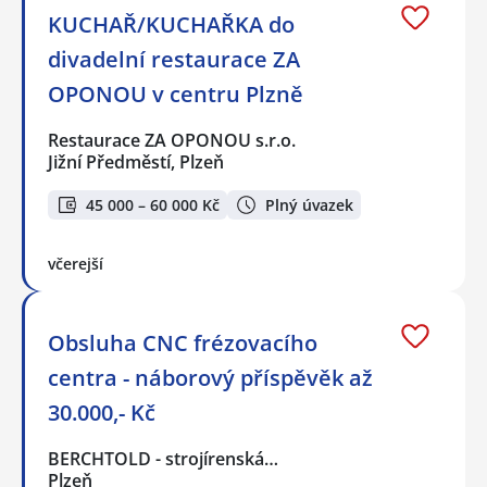
KUCHAŘ/KUCHAŘKA do
divadelní restaurace ZA
OPONOU v centru Plzně
Restaurace ZA OPONOU s.r.o.
Jižní Předměstí, Plzeň
45 000 – 60 000 Kč
Plný úvazek
včerejší
Obsluha CNC frézovacího
centra - náborový příspěvěk až
30.000,- Kč
BERCHTOLD - strojírenská…
Plzeň