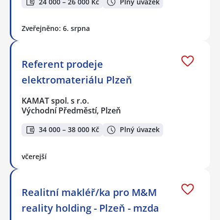
24 000 – 26 000 Kč
Plný úvazek
Zveřejněno: 6. srpna
Referent prodeje
elektromateriálu Plzeň
KAMAT spol. s r.o.
Východní Předměstí, Plzeň
34 000 – 38 000 Kč
Plný úvazek
včerejší
Realitní makléř/ka pro M&M
reality holding - Plzeň - mzda