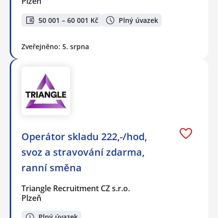
Plzeň
50 001 – 60 001 Kč
Plný úvazek
Zveřejněno: 5. srpna
Operátor skladu 222,-/hod,
svoz a stravování zdarma,
ranní směna
Triangle Recruitment CZ s.r.o.
Plzeň
Plný úvazek