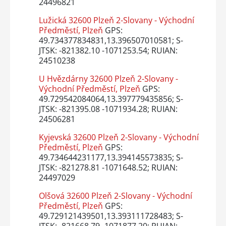
24496821
Lužická 32600 Plzeň 2-Slovany - Východní
Předměstí, Plzeň
GPS:
49.734377834831,13.396507010581; S-
JTSK: -821382.10 -1071253.54; RUIAN:
24510238
U Hvězdárny 32600 Plzeň 2-Slovany -
Východní Předměstí, Plzeň
GPS:
49.729542084064,13.397779435856; S-
JTSK: -821395.08 -1071934.28; RUIAN:
24506281
Kyjevská 32600 Plzeň 2-Slovany - Východní
Předměstí, Plzeň
GPS:
49.734644231177,13.394145573835; S-
JTSK: -821278.81 -1071648.52; RUIAN:
24497029
Olšová 32600 Plzeň 2-Slovany - Východní
Předměstí, Plzeň
GPS:
49.729121439501,13.393111728483; S-