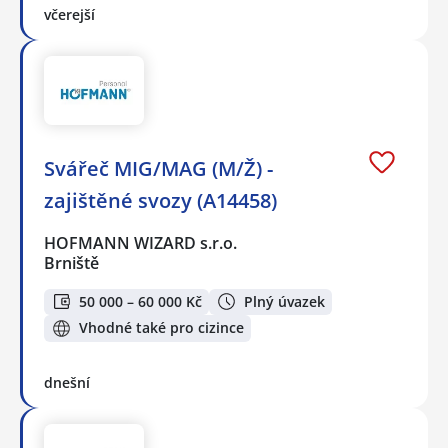
včerejší
Svářeč MIG/MAG (M/Ž) -
zajištěné svozy (A14458)
HOFMANN WIZARD s.r.o.
Brniště
50 000 – 60 000 Kč
Plný úvazek
Vhodné také pro cizince
dnešní