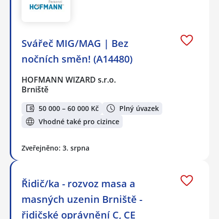
Svářeč MIG/MAG | Bez
nočních směn! (A14480)
HOFMANN WIZARD s.r.o.
Brniště
50 000 – 60 000 Kč
Plný úvazek
Vhodné také pro cizince
Zveřejněno: 3. srpna
Řidič/ka - rozvoz masa a
masných uzenin Brniště -
řidičské oprávnění C, CE