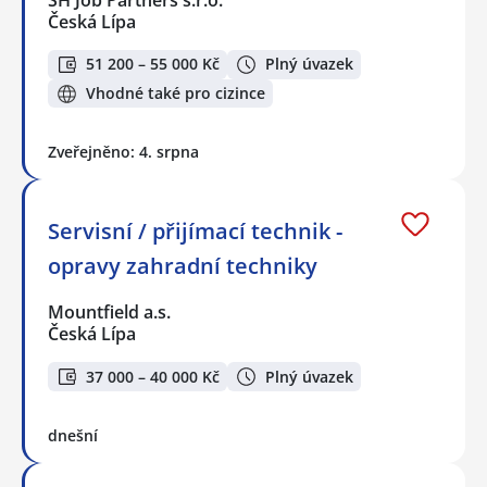
SH Job Partners s.r.o.
Česká Lípa
51 200 – 55 000 Kč
Plný úvazek
Vhodné také pro cizince
Zveřejněno: 4. srpna
Servisní / přijímací technik -
opravy zahradní techniky
Mountfield a.s.
Česká Lípa
37 000 – 40 000 Kč
Plný úvazek
dnešní