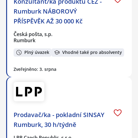
Konzultant/ka produktů ČEZ -
Rumburk NÁBOROVÝ
PŘÍSPĚVĚK AŽ 30 000 Kč
Česká pošta, s.p.
Rumburk
Plný úvazek
Vhodné také pro absolventy
Zveřejněno: 3. srpna
Prodavač/ka - pokladní SINSAY
Rumburk, 30 h/týdně
LPP Czech Republic, s.r.o.