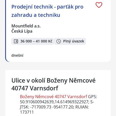
Prodejní technik - parťák pro
zahradu a techniku
Mountfield a.s.
Česká Lípa
36 000 – 41 000 Kč
Plný úvazek
dnešní
Ulice v okolí Boženy Němcové
40747 Varnsdorf
Boženy Němcové 40747 Varnsdorf
GPS:
50.910600942639,14.614969322927; S-
JTSK: -717009.73 -954177.20; RUIAN:
173711