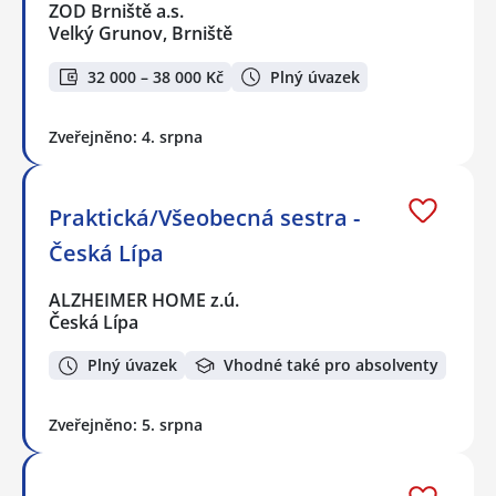
ZOD Brniště a.s.
Velký Grunov, Brniště
32 000 – 38 000 Kč
Plný úvazek
Zveřejněno: 4. srpna
Praktická/Všeobecná sestra -
Česká Lípa
ALZHEIMER HOME z.ú.
Česká Lípa
Plný úvazek
Vhodné také pro absolventy
Zveřejněno: 5. srpna