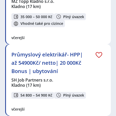
MZ Topp Kladno s.r.o.
Kladno
(17 km)
35 000 – 50 000 Kč
Plný úvazek
Vhodné také pro cizince
včerejší
Průmyslový elektrikář- HPP|
až 54900Kč/ netto| 20 000Kč
Bonus | ubytování
SH Job Partners s.r.o.
Kladno
(17 km)
54 800 – 54 900 Kč
Plný úvazek
včerejší