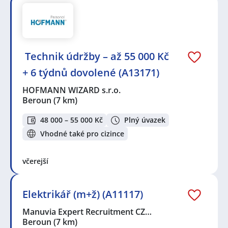
️ Technik údržby – až 55 000 Kč
+ 6 týdnů dovolené (A13171)
HOFMANN WIZARD s.r.o.
Beroun
(7 km)
48 000 – 55 000 Kč
Plný úvazek
Vhodné také pro cizince
včerejší
Elektrikář (m+ž) (A11117)
Manuvia Expert Recruitment CZ…
Beroun
(7 km)