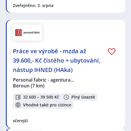
Zveřejněno: 3. srpna
Práce ve výrobě - mzda až
39.600,- Kč čistého + ubytování,
nástup IHNED (HAka)
Personal fabric - agentura…
Beroun
(7 km)
32 600 – 39 500 Kč
Plný úvazek
Vhodné také pro cizince
včerejší