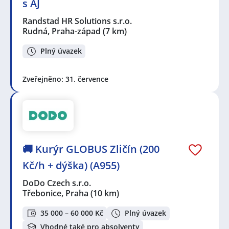
s AJ
Randstad HR Solutions s.r.o.
Rudná, Praha-západ
(7 km)
Plný úvazek
Zveřejněno: 31. července
🚚 Kurýr GLOBUS Zličín (200
Kč/h + dýška) (A955)
DoDo Czech s.r.o.
Třebonice, Praha
(10 km)
35 000 – 60 000 Kč
Plný úvazek
Vhodné také pro absolventy