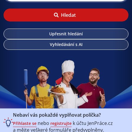
Hledat
Upřesnit hledání
Vyhledávání s AI
Nebaví vás pokaždé vyplňovat políčka?
nebo
k účtu
JenPráce.cz
Přihlaste se
registrujte
a mějte veškeré
formuláře předvyplněny.