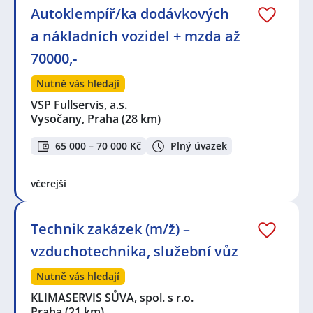
Autoklempíř/ka dodávkových
a nákladních vozidel + mzda až
70000,-
Nutně vás hledají
VSP Fullservis, a.s.
Vysočany, Praha
(28 km)
65 000 – 70 000 Kč
Plný úvazek
včerejší
Technik zakázek (m/ž) –
vzduchotechnika, služební vůz
Nutně vás hledají
KLIMASERVIS SŮVA, spol. s r.o.
Praha
(21 km)