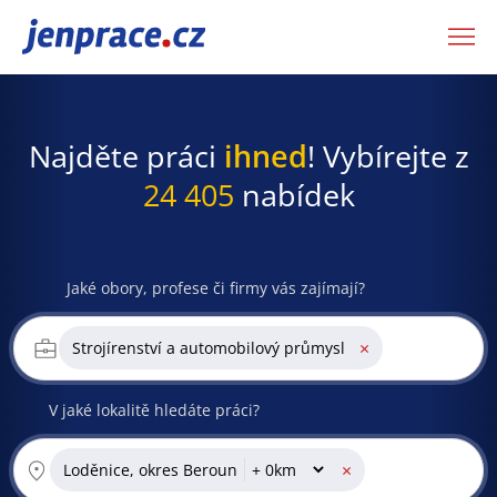
JenPráce.cz
Najděte práci
ihned
! Vybírejte z
24 405
nabídek
Jaké obory, profese či firmy vás zajímají?
×
Strojírenství a automobilový průmysl
V jaké lokalitě hledáte práci?
×
Loděnice, okres Beroun