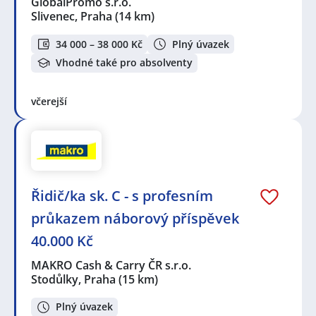
GlobalPromo s.r.o.
Slivenec, Praha
(14 km)
34 000 – 38 000 Kč
Plný úvazek
Vhodné také pro absolventy
včerejší
Řidič/ka sk. C - s profesním
průkazem náborový příspěvek
40.000 Kč
MAKRO Cash & Carry ČR s.r.o.
Stodůlky, Praha
(15 km)
Plný úvazek