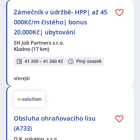
Zámečník v údržbě- HPP| až 45
000Kč/m čistého| bonus
20.000Kč| ubytování
SH Job Partners s.r.o.
Kladno
(17 km)
41 250 – 41 260 Kč
Plný úvazek
včerejší
Obsluha ohraňovacího lisu
(A733)
O.K. solution, s.r.o.