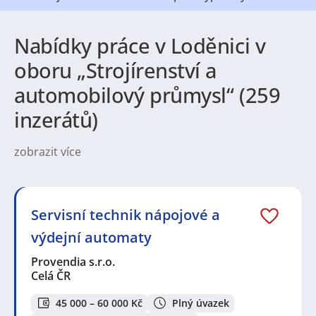
Nabídky práce v Loděnici v
oboru „Strojírenství a
automobilový průmysl“ (259
inzerátů)
zobrazit více
Práce v Loděnici nabízí pestrou paletu možností pro
různé profily uchazečů. V regionu jsou běžné
průmyslové i servisní obory — lehký a strojírenský
provoz, logistika a skladování, stavebnictví, obsluha
Servisní technik nápojové a
výroby, technické profese či řemeslné práce, ale i
výdejní automaty
administrativa, obchod nebo služby v gastronomii a
maloobchodu. Na místním trhu se objevují pracovní
Provendia s.r.o.
nabídky pro zkušené i začátečníky, sezónní i
Celá ČR
dlouhodobé zaměstnání, takže zájemci najdou
nabídky odpovídající svým dovednostem i životnímu
45 000 – 60 000 Kč
Plný úvazek
rytmu.