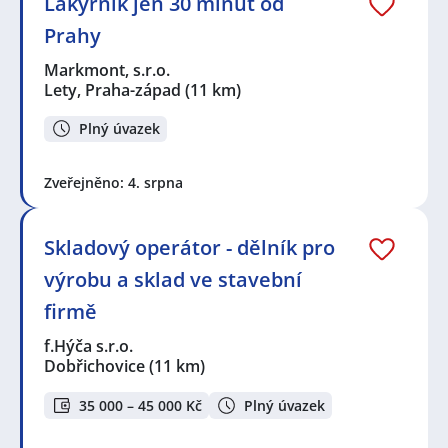
Lakýrník jen 30 minut od
Prahy
Markmont, s.r.o.
Lety, Praha-západ
(11 km)
Plný úvazek
Zveřejněno: 4. srpna
Skladový operátor - dělník pro
výrobu a sklad ve stavební
firmě
f.Hýča s.r.o.
Dobřichovice
(11 km)
35 000 – 45 000 Kč
Plný úvazek