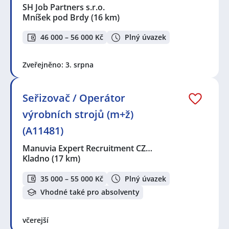
SH Job Partners s.r.o.
Mníšek pod Brdy
(16 km)
46 000 – 56 000 Kč
Plný úvazek
Zveřejněno: 3. srpna
Seřizovač / Operátor
výrobních strojů (m+ž)
(A11481)
Manuvia Expert Recruitment CZ…
Kladno
(17 km)
35 000 – 55 000 Kč
Plný úvazek
Vhodné také pro absolventy
včerejší