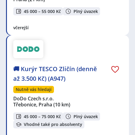
45 000 – 55 000 Kč
Plný úvazek
včerejší
🚚 Kurýr TESCO Zličín (denně
až 3.500 Kč) (A947)
Nutně vás hledají
DoDo Czech s.r.o.
Třebonice, Praha
(10 km)
45 000 – 75 000 Kč
Plný úvazek
Vhodné také pro absolventy