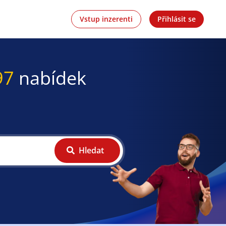
Vstup inzerenti
Přihlásit se
97
nabídek
Hledat