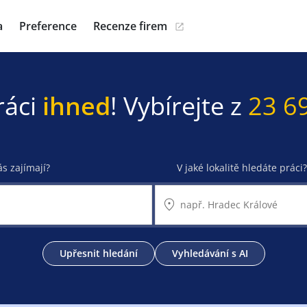
a
Preference
Recenze firem
ráci
ihned
! Vybírejte z
23 6
ás zajímají?
V jaké lokalitě hledáte práci?
Upřesnit hledání
Vyhledávání s AI