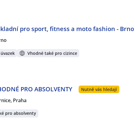
kladní pro sport, fitness a moto fashion - Brno
rno
 úvazek
Vhodné také pro cizince
 VHODNÉ PRO ABSOLVENTY
Nutně vás hledají
rnice, Praha
ké pro absolventy