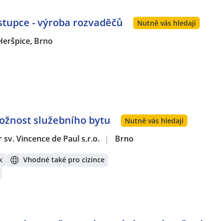
tupce - výroba rozvaděčů
Nutně vás hledají
Heršpice, Brno
Možnost služebního bytu
Nutně vás hledají
sv. Vincence de Paul s.r.o.
|
Brno
k
Vhodné také pro cizince