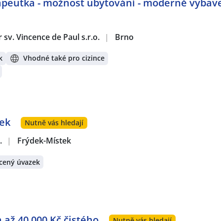
apeutka - možnost ubytování - moderně vybav
sv. Vincence de Paul s.r.o.
|
Brno
k
Vhodné také pro cizince
tek
Nutně vás hledají
.
|
Frýdek-Místek
cený úvazek
 až 40 000 Kč čistého
Nutně vás hledají