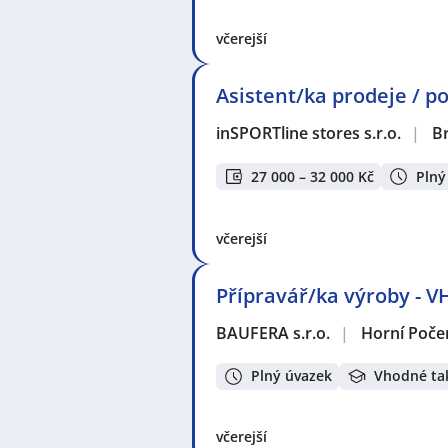
včerejší
Asistent/ka prodeje / po
inSPORTline stores s.r.o.
|
B
27 000 – 32 000 Kč
Plný
včerejší
Přípravář/ka výroby -
BAUFERA s.r.o.
|
Horní Poče
Plný úvazek
Vhodné ta
včerejší