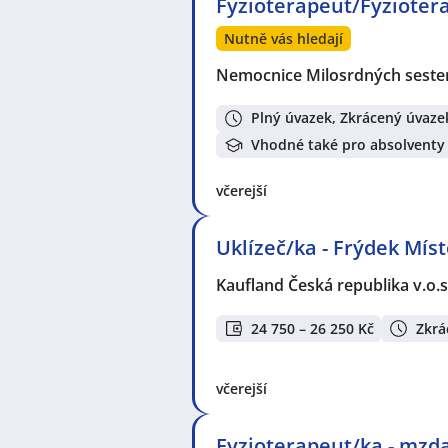
Fyzioterapeut/Fyzioter
Nutně vás hledají
Nemocnice Milosrdných sester 
Plný úvazek, Zkrácený úvaze
Vhodné také pro absolventy
včerejší
Uklízeč/ka - Frýdek Mís
Kaufland Česká republika v.o.s
24 750 – 26 250 Kč
Zkrá
včerejší
Fyzioterapeut/ka - mzda