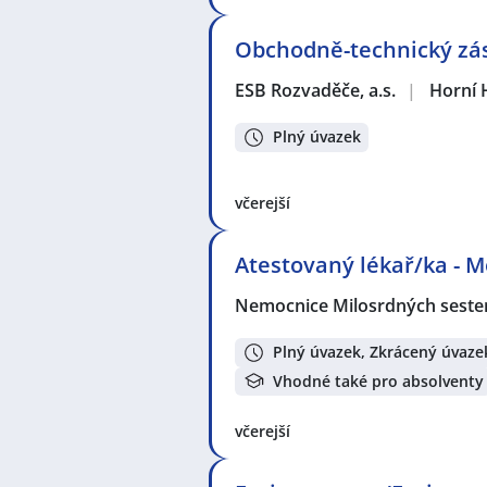
Obchodně-technický zás
ESB Rozvaděče, a.s.
|
Horní 
Plný úvazek
včerejší
Atestovaný lékař/ka - 
Nemocnice Milosrdných sester 
Plný úvazek, Zkrácený úvaze
Vhodné také pro absolventy
včerejší