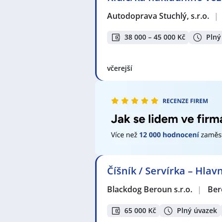
Autodoprava Stuchlý, s.r.o.
|
38 000 – 45 000 Kč
Plný
včerejší
Číšník / Servírka – Hla
Blackdog Beroun s.r.o.
|
Ber
65 000 Kč
Plný úvazek