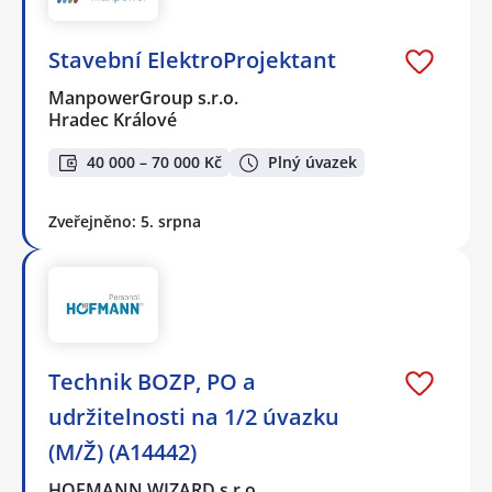
Stavební ElektroProjektant
ManpowerGroup s.r.o.
Hradec Králové
40 000 – 70 000 Kč
Plný úvazek
Zveřejněno: 5. srpna
Technik BOZP, PO a
udržitelnosti na 1/2 úvazku
(M/Ž) (A14442)
HOFMANN WIZARD s.r.o.