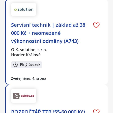
Servisní technik | základ až 38
000 Kč + neomezené
výkonnostní odměny (A743)
O.K. solution, s.r.o.
Hradec Králové
Plný úvazek
Zveřejněno: 4. srpna
ROZPOČTÁŘ TZB (55-60.000 Kč)