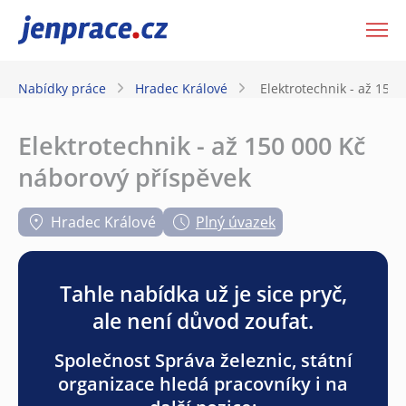
JenPráce.cz
Nabídky práce
Hradec Králové
Elektrotechnik - až 150
Elektrotechnik - až 150 000 Kč
náborový příspěvek
Hradec Králové
Plný úvazek
Tahle nabídka už je sice pryč,
ale není důvod zoufat.
Společnost Správa železnic, státní
organizace hledá pracovníky i na