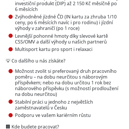
investiční produkt (DIP) až 2 150 Kč měsíčně po
6 měsících
Zvýhodněné jízdné ČD (IN kartu za zhruba 1/10
ceny, po 6 měsících navíc i pro rodinu) i jízdní
výhody v zahraničí (po 1 roce)
Levnější pohonné hmoty díky slevové kartě
CSS/OMV a další výhody u našich partnerů
Multisport kartu pro sport i relaxaci
💡 Co dalšího u nás získáte?
Možnost zvolit si preferovaný druh pracovního
poměru – na dobu neurčitou s náborovým
příspěvkem; nebo na dobu určitou 1 rok bez
náborového příspěvku (s možností prodloužení
na dobu neurčitou)
Stabilní práci u jednoho z největších
zaměstnavatelů v Česku
Podporu ve vašem kariérním růstu
🏢 Kde budete pracovat?