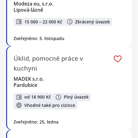
Modeza eu, s.r.o.
Lipová-lázně
15 000 – 22 000 Kč
Zkrácený úvazek
Zveřejněno: 5. listopadu
Úklid, pomocné práce v
kuchyni
MADEK s.r.o.
Pardubice
od 18 900 Kč
Plný úvazek
Vhodné také pro cizince
Zveřejněno: 25. ledna