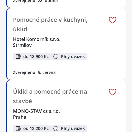
Zveřejněno: 28. dubna
Pomocné práce v kuchyni,
úklid
Hotel Komorník s.r.o.
Strmilov
do 18 900 Kč
Plný úvazek
Zveřejněno: 5. června
Úklid a pomocné práce na
stavbě
MONO-STAV cz s.r.o.
Praha
od 12 200 Kč
Plný úvazek