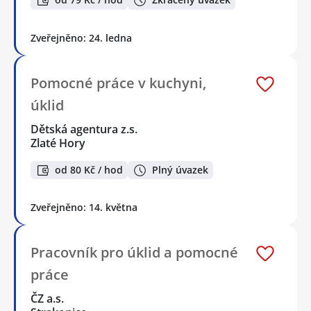
Zveřejněno: 24. ledna
Pomocné práce v kuchyni,
úklid
Dětská agentura z.s.
Zlaté Hory
od 80 Kč / hod
Plný úvazek
Zveřejněno: 14. května
Pracovník pro úklid a pomocné
práce
ČZ a.s.