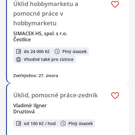
Úklid hobbymarketu a
pomocné práce v
hobbymarketu
SIMACEK HS, spol. s r.o.
Čestlice
do 24 000 Kč
Plný úvazek
Vhodné také pro cizince
Zveřejněno: 27. února
Úklid, pomocné práce-zedník
Vladimír Ilgner
Druztová
od 100 Kč / hod
Plný úvazek