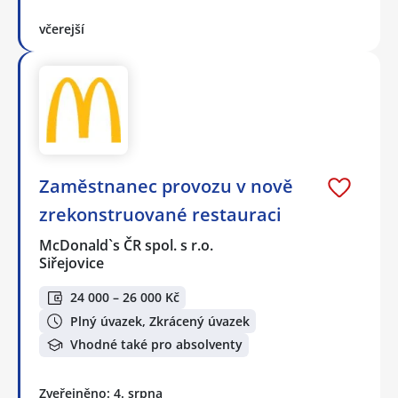
včerejší
Zaměstnanec provozu v nově
zrekonstruované restauraci
McDonald`s ČR spol. s r.o.
Siřejovice
24 000 – 26 000 Kč
Plný úvazek, Zkrácený úvazek
Vhodné také pro absolventy
Zveřejněno: 4. srpna