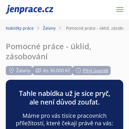
JenPráce.cz
Nabídky práce
Žalany
Pomocné práce - úklid, zásobová
Pomocné práce - úklid,
zásobování
Žalany
do 30.000 Kč
Plný úvazek
Tahle nabídka už je sice pryč,
ale není důvod zoufat.
Máme pro vás tisíce pracovních
příležitostí, které čekají právě na vás: