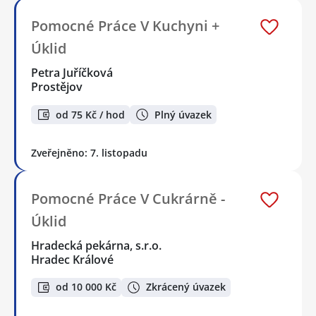
Pomocné Práce V Kuchyni +
Úklid
Petra Juříčková
Prostějov
od 75 Kč / hod
Plný úvazek
Zveřejněno: 7. listopadu
Pomocné Práce V Cukrárně -
Úklid
Hradecká pekárna, s.r.o.
Hradec Králové
od 10 000 Kč
Zkrácený úvazek