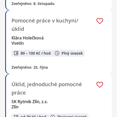
Zveřejněno: 8. listopadu
Pomocné práce v kuchyni/
úklid
Klára Holečková
Vsetín
80 – 100 Kč / hod
Plný úvazek
Zveřejněno: 25. října
Úklid, jednoduché pomocné
práce
SK Rytmik Zlín, z.s.
Zlín
od 79 Kč / hod
Zkrácený úvazek