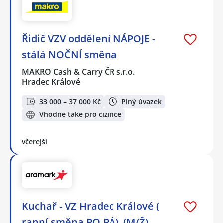
Řidič VZV oddělení NÁPOJE -
stálá NOČNÍ směna
MAKRO Cash & Carry ČR s.r.o.
Hradec Králové
33 000 – 37 000 Kč
Plný úvazek
Vhodné také pro cizince
včerejší
Kuchař - VZ Hradec Králové (
ranní směna PO-PÁ), (M/Ž)