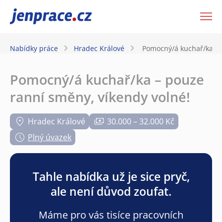
JenPráce.cz
Nabídky práce
Hradec Králové
Pomocný/á kuchař/ka – 
Pomocný/á kuchař/ka – pouze
ranní směny, víkendy volné!
Hradec Králové
30.000 – 32.000 Kč
Plný úvazek
Tahle nabídka už je sice pryč,
ale není důvod zoufat.
Máme pro vás tisíce pracovních