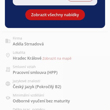
Zobrazit všechny nabídky
Firma
Adéla Strnadová
Lokalita
Hradec Králové
Zobrazit na mapě
Smluvní vztah
Pracovní smlouva (HPP)
Jazykové znalosti
Český jazyk
(Pokročilý B2)
Minimální vzdělání
Odborné vyučení bez maturity
Délka prac. poměru