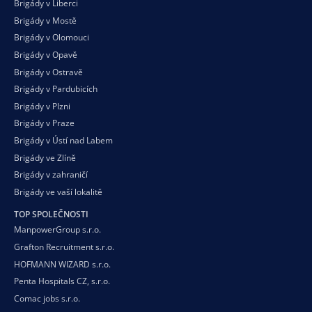
Brigády v Liberci
Brigády v Mostě
Brigády v Olomouci
Brigády v Opavě
Brigády v Ostravě
Brigády v Pardubicích
Brigády v Plzni
Brigády v Praze
Brigády v Ústí nad Labem
Brigády ve Zlíně
Brigády v zahraničí
Brigády ve vaší
lokalitě
TOP SPOLEČNOSTI
ManpowerGroup s.r.o.
Grafton Recruitment s.r.o.
HOFMANN WIZARD s.r.o.
Penta Hospitals CZ, s.r.o.
Comac jobs s.r.o.