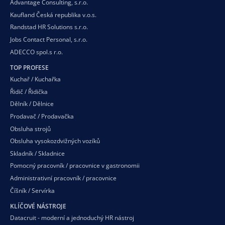
Advantage Consulting, s.r.o.
Kaufland Česká republika v.o.s.
Randstad HR Solutions s.r.o.
Jobs Contact Personal, s.r.o.
ADECCO spol.s r.o.
TOP PROFESE
Kuchař / Kuchařka
Řidič / Řidička
Dělník / Dělnice
Prodavač / Prodavačka
Obsluha strojů
Obsluha vysokozdvižných vozíků
Skladník / Skladnice
Pomocný pracovník / pracovnice v gastronomii
Administrativní pracovník / pracovnice
Číšník / Servírka
KLÍČOVÉ NÁSTROJE
Datacruit - moderní a jednoduchý HR nástroj