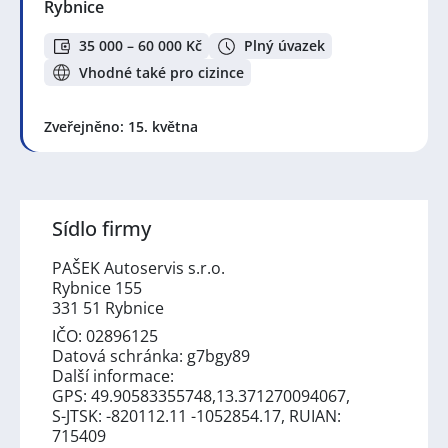
Rybnice
35 000 – 60 000 Kč
Plný úvazek
Vhodné také pro cizince
Zveřejněno: 15. května
Sídlo firmy
PAŠEK Autoservis s.r.o.
Rybnice 155
331 51 Rybnice
IČO: 02896125
Datová schránka: g7bgy89
Další informace:
GPS: 49.90583355748,13.371270094067,
S-JTSK: -820112.11 -1052854.17, RUIAN:
715409