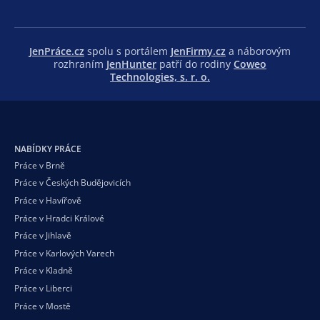
JenPráce.cz
spolu s portálem
JenFirmy.cz
a náborovým
rozhraním
JenHunter
patří do rodiny
Coweo
Technologies, s. r. o.
NABÍDKY PRÁCE
Práce v Brně
Práce v Českých Budějovicích
Práce v Havířově
Práce v Hradci Králové
Práce v Jihlavě
Práce v Karlových Varech
Práce v Kladně
Práce v Liberci
Práce v Mostě