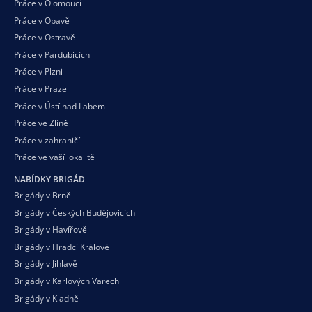
Práce v Olomouci
Práce v Opavě
Práce v Ostravě
Práce v Pardubicích
Práce v Plzni
Práce v Praze
Práce v Ústí nad Labem
Práce ve Zlíně
Práce v zahraničí
Práce ve vaší
lokalitě
NABÍDKY BRIGÁD
Brigády v Brně
Brigády v Českých Budějovicích
Brigády v Havířově
Brigády v Hradci Králové
Brigády v Jihlavě
Brigády v Karlových Varech
Brigády v Kladně