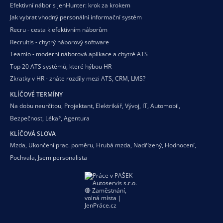
Efektivní nábor s jenHunter: krok za krokem
Jak vybrat vhodný personální informační systém
Recru - cesta k efektivním náborům
Recruitis - chytrý náborový software
Teamio - moderní náborová aplikace a chytré ATS
Top 20 ATS systémů, které hýbou HR
Zkratky v HR - znáte rozdíly mezi ATS, CRM, LMS?
KLÍČOVÉ TERMÍNY
Na dobu neurčitou
,
Projektant
,
Elektrikář
,
Vývoj
,
IT
,
Automobil
,
Bezpečnost
,
Lékař
,
Agentura
KLÍČOVÁ SLOVA
Mzda
,
Ukončení prac. poměru
,
Hrubá mzda
,
Nadřízený
,
Hodnocení
,
Pochvala
,
Jsem personalista