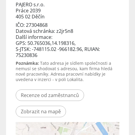
PAJERO s.r.o.
Práce 2039
405 02 Děčín
IČO: 27304868
Datová schránka: z2jr5n8
Další informace:
GPS: 50.765036,14.198316,
S-JTSK: -748115.02 -966182.96, RUIAN:
75230836
Poznámka:
Tato adresa je sídlem společnosti a
nemusí se shodovat s adresou, kam firma hledá
nové pracovníky. Adresa pracovní nabídky je
uvedena v inzerci - v poli Lokalita.
Recenze od zaměstnanců
Zobrazit na mapě