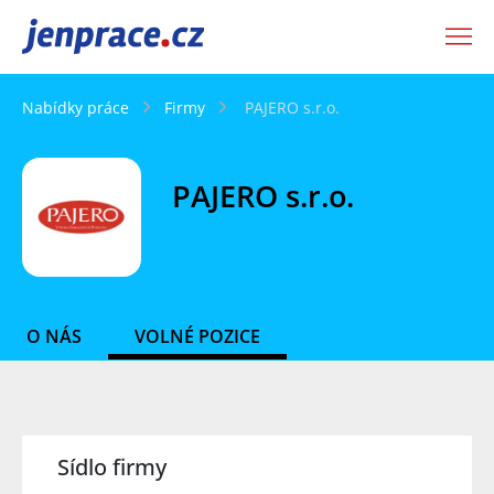
JenPráce.cz
Nabídky práce
Firmy
PAJERO s.r.o.
PAJERO s.r.o.
O NÁS
VOLNÉ POZICE
Sídlo firmy