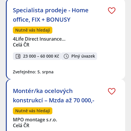
Specialista prodeje - Home
office, FIX + BONUSY
Nutně vás hledají
4Life Direct Insurance…
Celá ČR
23 000 – 60 000 Kč
Plný úvazek
Zveřejněno: 5. srpna
Montér/ka ocelových
konstrukcí – Mzda až 70 000,-
Nutně vás hledají
MPO montage s.r.o.
Celá ČR