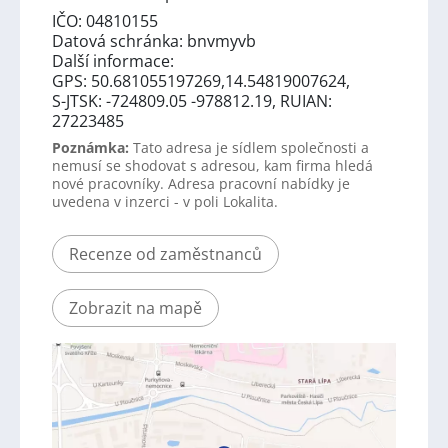
IČO: 04810155
Datová schránka: bnvmyvb
Další informace:
GPS: 50.681055197269,14.54819007624,
S-JTSK: -724809.05 -978812.19, RUIAN:
27223485
Poznámka:
Tato adresa je sídlem společnosti a
nemusí se shodovat s adresou, kam firma hledá
nové pracovníky. Adresa pracovní nabídky je
uvedena v inzerci - v poli Lokalita.
Recenze od zaměstnanců
Zobrazit na mapě