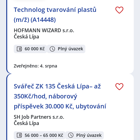
Technolog tvarování plastů
(m/ž) (A14448)
HOFMANN WIZARD s.r.o.
Česká Lípa
60 000 Kč
Plný úvazek
Zveřejněno: 4. srpna
Svářeč ZK 135 Česká Lípa– až
350Kč/hod, náborový
příspěvek 30.000 Kč, ubytování
SH Job Partners s.r.o.
Česká Lípa
56 000 – 65 000 Kč
Plný úvazek