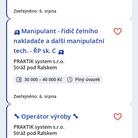
Zveřejněno: 6. srpna
🛺 Manipulant - řidič čelního
nakladače a další manipulační
tech. - ŘP sk. C 🛺
PRAKTIK system s.r.o.
Stráž pod Ralskem
30 000 – 40 000 Kč
Plný úvazek
Zveřejněno: 6. srpna
🔧 Operátor výroby 🔧
PRAKTIK system s.r.o.
Stráž pod Ralskem