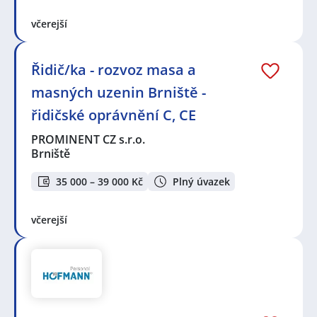
včerejší
Řidič/ka - rozvoz masa a
masných uzenin Brniště -
řidičské oprávnění C, CE
PROMINENT CZ s.r.o.
Brniště
35 000 – 39 000 Kč
Plný úvazek
včerejší