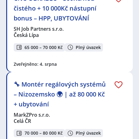
čistého + 10 000Kč nástupní
bonus – HPP, UBYTOVÁNÍ
SH Job Partners s.r.o.
Česká Lípa
65 000 – 70 000 Kč
Plný úvazek
Zveřejněno: 4. srpna
🔧 Montér regálových systémů
– Nizozemsko 🌍 | až 80 000 Kč
+ ubytování
MarkZPro s.r.o.
Celá ČR
70 000 – 80 000 Kč
Plný úvazek