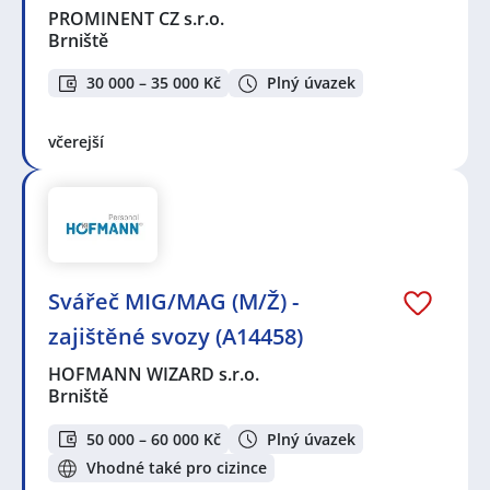
PROMINENT CZ s.r.o.
Brniště
30 000 – 35 000 Kč
Plný úvazek
včerejší
Svářeč MIG/MAG (M/Ž) -
zajištěné svozy (A14458)
HOFMANN WIZARD s.r.o.
Brniště
50 000 – 60 000 Kč
Plný úvazek
Vhodné také pro cizince