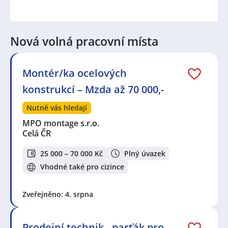
Nová volná pracovní místa
Montér/ka ocelových
konstrukcí – Mzda až 70 000,-
Nutně vás hledají
MPO montage s.r.o.
Celá ČR
25 000 – 70 000 Kč
Plný úvazek
Vhodné také pro cizince
Zveřejněno: 4. srpna
Prodejní technik - parťák pro