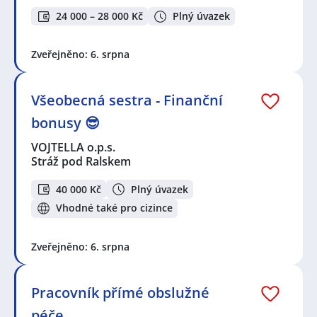
24 000 – 28 000 Kč
Plný úvazek
Zveřejněno: 6. srpna
Všeobecná sestra - Finanční
bonusy 😎
VOJTELLA o.p.s.
Stráž pod Ralskem
40 000 Kč
Plný úvazek
Vhodné také pro cizince
Zveřejněno: 6. srpna
Pracovník přímé obslužné
péče