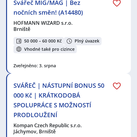
Svářeč MIG/MAG | Bez
nočních směn! (A14480)
HOFMANN WIZARD s.r.o.
Brniště
50 000 – 60 000 Kč
Plný úvazek
Vhodné také pro cizince
Zveřejněno: 3. srpna
SVÁŘEČ | NÁSTUPNÍ BONUS 50
000 Kč | KRÁTKODOBÁ
SPOLUPRÁCE S MOŽNOSTÍ
PRODLOUŽENÍ
Kompan Czech Republic s.r.o.
Jáchymov, Brniště