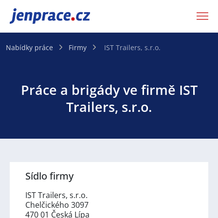
JenPráce.cz
Nabídky práce
Firmy
IST Trailers, s.r.o.
Práce a brigády ve firmě IST
Trailers, s.r.o.
Sídlo firmy
IST Trailers, s.r.o.
Chelčického 3097
470 01 Česká Lípa