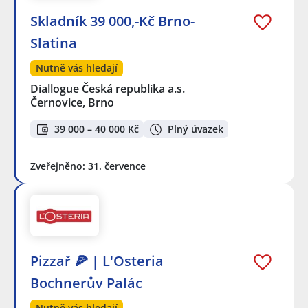
Skladník 39 000,-Kč Brno-
Slatina
Nutně vás hledají
Diallogue Česká republika a.s.
Černovice, Brno
39 000 – 40 000 Kč
Plný úvazek
Zveřejněno: 31. července
Pizzař 🍕 | L'Osteria
Bochnerův Palác
Nutně vás hledají