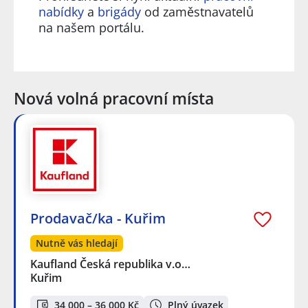
nabídky
a
brigády
od zaměstnavatelů
na našem portálu.
Nová volná pracovní místa
Prodavač/ka - Kuřim
Nutně vás hledají
Kaufland Česká republika v.o…
Kuřim
34 000 – 36 000 Kč
Plný úvazek