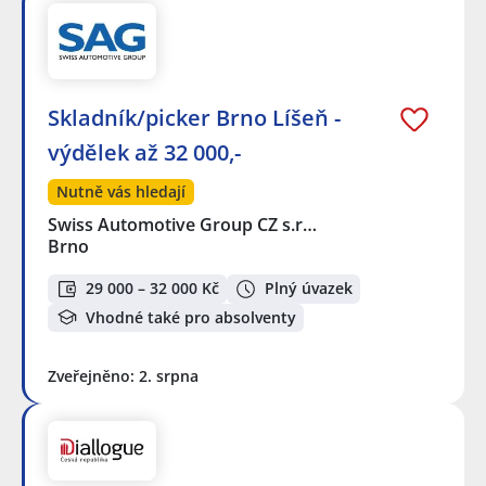
Skladník/picker Brno Líšeň -
výdělek až 32 000,-
Nutně vás hledají
Swiss Automotive Group CZ s.r…
Brno
29 000 – 32 000 Kč
Plný úvazek
Vhodné také pro absolventy
Zveřejněno: 2. srpna