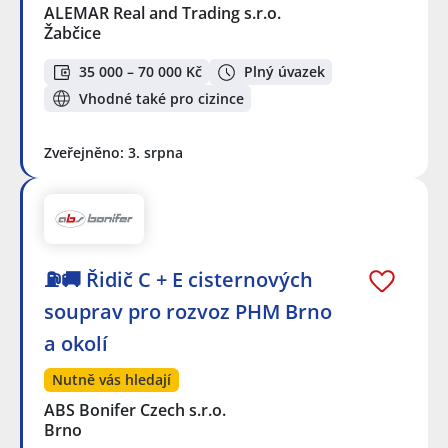
ALEMAR Real and Trading s.r.o.
Žabčice
35 000 – 70 000 Kč
Plný úvazek
Vhodné také pro cizince
Zveřejněno: 3. srpna
⛽🚚 Řidič C + E cisternových
souprav pro rozvoz PHM Brno
a okolí
Nutně vás hledají
ABS Bonifer Czech s.r.o.
Brno