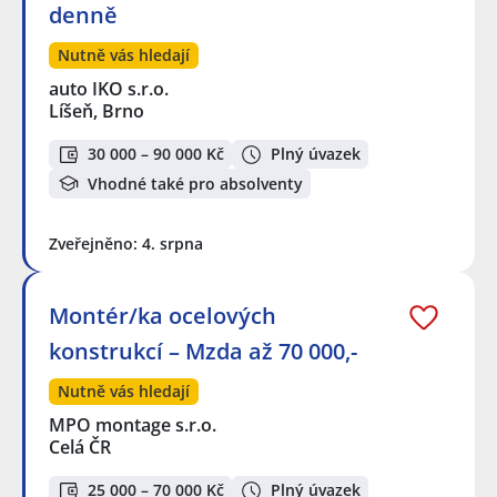
denně
Nutně vás hledají
auto IKO s.r.o.
Líšeň, Brno
30 000 – 90 000 Kč
Plný úvazek
Vhodné také pro absolventy
Zveřejněno: 4. srpna
Montér/ka ocelových
konstrukcí – Mzda až 70 000,-
Nutně vás hledají
MPO montage s.r.o.
Celá ČR
25 000 – 70 000 Kč
Plný úvazek