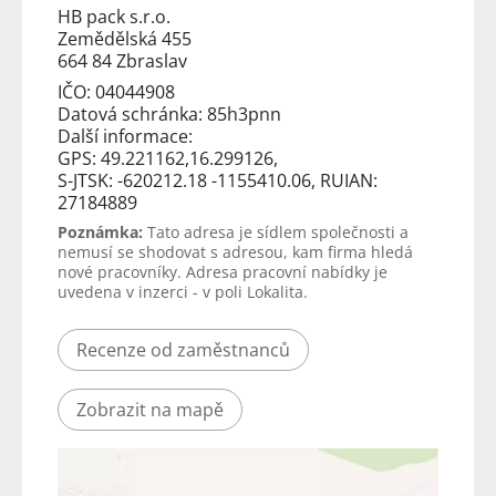
HB pack s.r.o.
Zemědělská 455
664 84 Zbraslav
IČO: 04044908
Datová schránka: 85h3pnn
Další informace:
GPS: 49.221162,16.299126,
S-JTSK: -620212.18 -1155410.06, RUIAN:
27184889
Poznámka:
Tato adresa je sídlem společnosti a
nemusí se shodovat s adresou, kam firma hledá
nové pracovníky. Adresa pracovní nabídky je
uvedena v inzerci - v poli Lokalita.
Recenze od zaměstnanců
Zobrazit na mapě