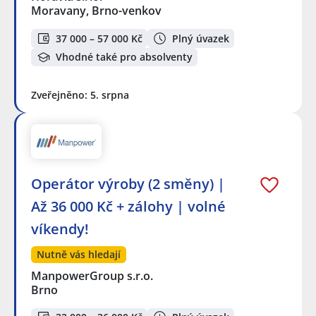
Moravany, Brno-venkov
37 000 – 57 000 Kč
Plný úvazek
Vhodné také pro absolventy
Zveřejněno: 5. srpna
Operátor výroby (2 směny) |
Až 36 000 Kč + zálohy | volné
víkendy!
Nutně vás hledají
ManpowerGroup s.r.o.
Brno