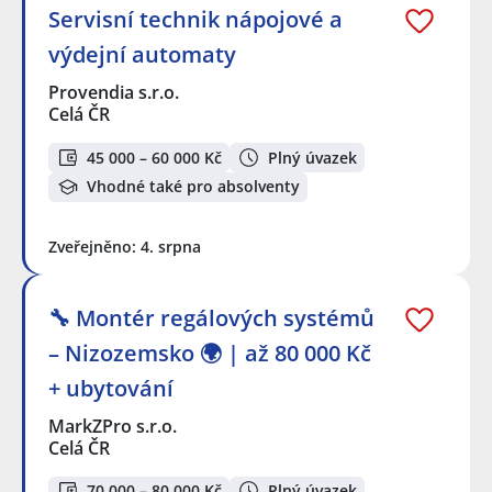
Servisní technik nápojové a
výdejní automaty
Provendia s.r.o.
Celá ČR
45 000 – 60 000 Kč
Plný úvazek
Vhodné také pro absolventy
Zveřejněno: 4. srpna
🔧 Montér regálových systémů
– Nizozemsko 🌍 | až 80 000 Kč
+ ubytování
MarkZPro s.r.o.
Celá ČR
70 000 – 80 000 Kč
Plný úvazek