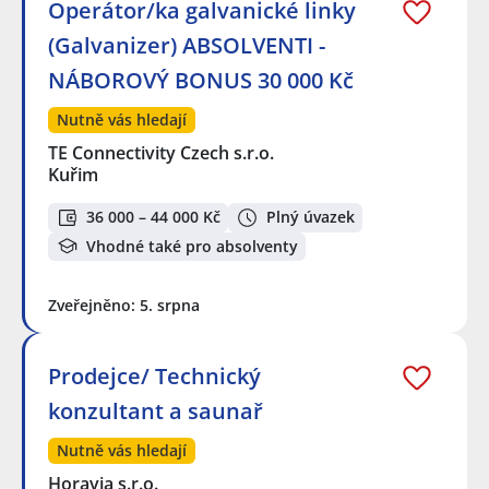
Operátor/ka galvanické linky
(Galvanizer) ABSOLVENTI -
NÁBOROVÝ BONUS 30 000 Kč
Nutně vás hledají
TE Connectivity Czech s.r.o.
Kuřim
36 000 – 44 000 Kč
Plný úvazek
Vhodné také pro absolventy
Zveřejněno: 5. srpna
Prodejce/ Technický
konzultant a saunař
Nutně vás hledají
Horavia s.r.o.