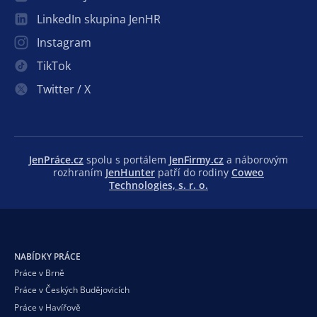
LinkedIn skupina JenHR
Instagram
TikTok
Twitter / X
JenPráce.cz
spolu s portálem
JenFirmy.cz
a náborovým
rozhraním
JenHunter
patří do rodiny
Coweo
Technologies, s. r. o.
NABÍDKY PRÁCE
Práce v Brně
Práce v Českých Budějovicích
Práce v Havířově