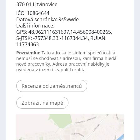
370 01 Litvínovice
IČO: 10864644
Datová schránka: 9s5vwde
Další informace:
GPS: 48.962111631697,14.456008400265,
S-JTSK: -757348.33 -1167344.34, RUIAN:
11774363
Poznámka:
Tato adresa je sídlem společnosti a
nemusí se shodovat s adresou, kam firma hledá
nové pracovníky. Adresa pracovní nabídky je
uvedena v inzerci - v poli Lokalita.
Recenze od zaměstnanců
Zobrazit na mapě