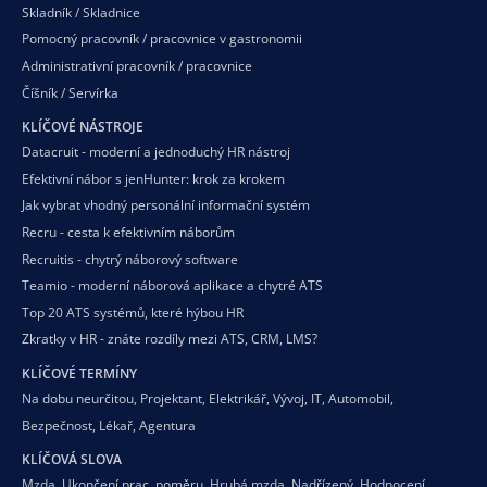
Skladník / Skladnice
Pomocný pracovník / pracovnice v gastronomii
Administrativní pracovník / pracovnice
Číšník / Servírka
KLÍČOVÉ NÁSTROJE
Datacruit - moderní a jednoduchý HR nástroj
Efektivní nábor s jenHunter: krok za krokem
Jak vybrat vhodný personální informační systém
Recru - cesta k efektivním náborům
Recruitis - chytrý náborový software
Teamio - moderní náborová aplikace a chytré ATS
Top 20 ATS systémů, které hýbou HR
Zkratky v HR - znáte rozdíly mezi ATS, CRM, LMS?
KLÍČOVÉ TERMÍNY
Na dobu neurčitou
,
Projektant
,
Elektrikář
,
Vývoj
,
IT
,
Automobil
,
Bezpečnost
,
Lékař
,
Agentura
KLÍČOVÁ SLOVA
Mzda
,
Ukončení prac. poměru
,
Hrubá mzda
,
Nadřízený
,
Hodnocení
,