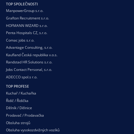
TOP SPOLEČNOSTI
ManpowerGroup s.r.o.
Grafton Recruitment s.r.o.
HOFMANN WIZARD s.r.o.
Penta Hospitals CZ, s.r.o.
Comac jobs s.r.o.
Advantage Consulting, s.r.o.
Kaufland Česká republika v.o.s.
Randstad HR Solutions s.r.o.
Jobs Contact Personal, s.r.o.
ADECCO spol.s r.o.
TOP PROFESE
Kuchař / Kuchařka
Řidič / Řidička
Dělník / Dělnice
Prodavač / Prodavačka
Obsluha strojů
Obsluha vysokozdvižných vozíků