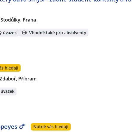
Stodůlky, Praha
ý úvazek
Vhodné také pro absolventy
s hledají
-Zdaboř, Příbram
 úvazek
peyes 🍗
Nutně vás hledají