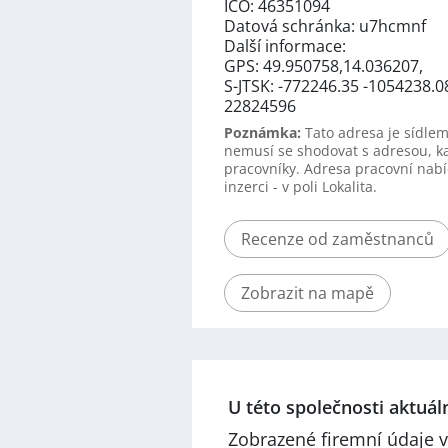
IČO: 46351094
Datová schránka: u7hcmnf
Další informace:
GPS: 49.950758,14.036207,
S-JTSK: -772246.35 -1054238.0
22824596
Poznámka:
Tato adresa je sídlem
nemusí se shodovat s adresou, k
pracovníky. Adresa pracovní nabí
inzerci - v poli Lokalita.
Recenze od zaměstnanců
Zobrazit na mapě
U této společnosti aktuá
Zobrazené firemní údaje v