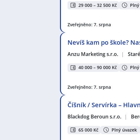
29 000 – 32 500 Kč
Plný
Zveřejněno: 7. srpna
Nevíš kam po škole? Na
Anzu Marketing s.r.o.
|
Star
40 000 – 90 000 Kč
Plný
Zveřejněno: 7. srpna
Číšník / Servírka – Hla
Blackdog Beroun s.r.o.
|
Ber
65 000 Kč
Plný úvazek