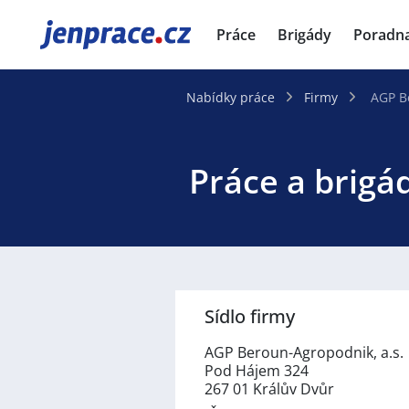
JenPráce.cz
Práce
Brigády
Poradn
Nabídky práce
Firmy
AGP B
Práce a brigá
Sídlo firmy
AGP Beroun-Agropodnik, a.s.
Pod Hájem 324
267 01 Králův Dvůr