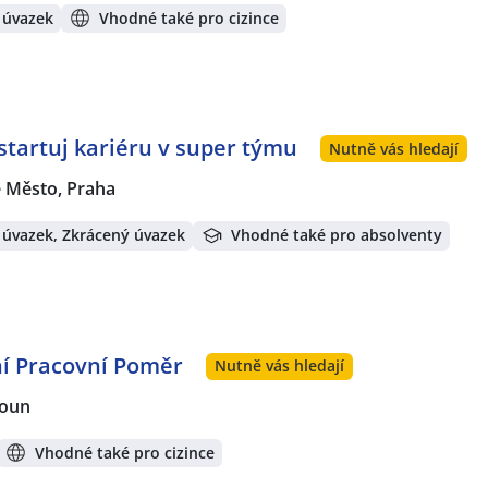
 úvazek
Vhodné také pro cizince
startuj kariéru v super týmu
Nutně vás hledají
é Město, Praha
 úvazek, Zkrácený úvazek
Vhodné také pro absolventy
vní Pracovní Poměr
Nutně vás hledají
oun
Vhodné také pro cizince