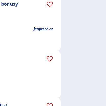
é bonusy
aha)