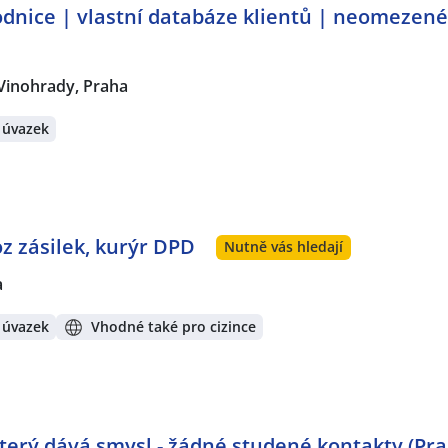
dnice | vlastní databáze klientů | neomezen
Vinohrady, Praha
 úvazek
oz zásilek, kurýr DPD
Nutně vás hledají
a
 úvazek
Vhodné také pro cizince
 který dává smysl - žádné studené kontakty (Pr