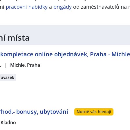
lní
pracovní nabídky
a
brigády
od zaměstnavatelů na 
ní místa
 kompletace online objednávek, Praha - Michl
.
|
Michle, Praha
 úvazek
/hod.- bonusy, ubytování
Nutně vás hledají
Kladno