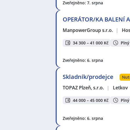
Zveřejněno: 7. srpna
OPERÁTOR/KA BALENÍ A 
ManpowerGroup s.r.o.
|
Hos
34 300 – 41 000 Kč
Plný
Zveřejněno: 6. srpna
Skladník/prodejce
Nut
TOPAZ Plzeň, s.r.o.
|
Letkov
44 000 – 45 000 Kč
Plný
Zveřejněno: 6. srpna