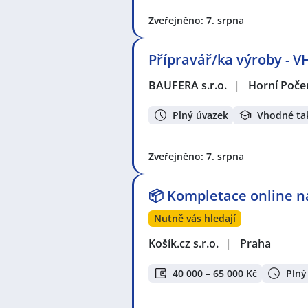
Zveřejněno: 7. srpna
Přípravář/ka výroby -
BAUFERA s.r.o.
|
Horní Poče
Plný úvazek
Vhodné ta
Zveřejněno: 7. srpna
📦 Kompletace online ná
Nutně vás hledají
Košík.cz s.r.o.
|
Praha
40 000 – 65 000 Kč
Plný