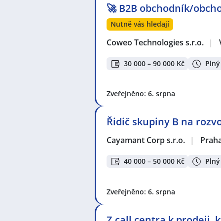
🚀 B2B obchodník/obcho
Nutně vás hledají
Coweo Technologies s.r.o.
|
30 000 – 90 000 Kč
Plný
Zveřejněno: 6. srpna
Řidič skupiny B na rozv
Cayamant Corp s.r.o.
|
Prah
40 000 – 50 000 Kč
Plný
Zveřejněno: 6. srpna
Z call centra k prodeji,