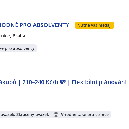
 VHODNÉ PRO ABSOLVENTY
Nutně vás hledají
rnice, Praha
ké pro absolventy
kupů | 210–240 Kč/h 💸 | Flexibilní plánování 
 úvazek, Zkrácený úvazek
Vhodné také pro cizince