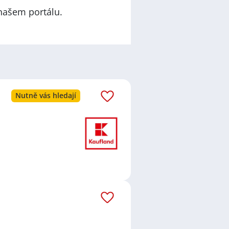
našem portálu.
e
Nutně vás hledají