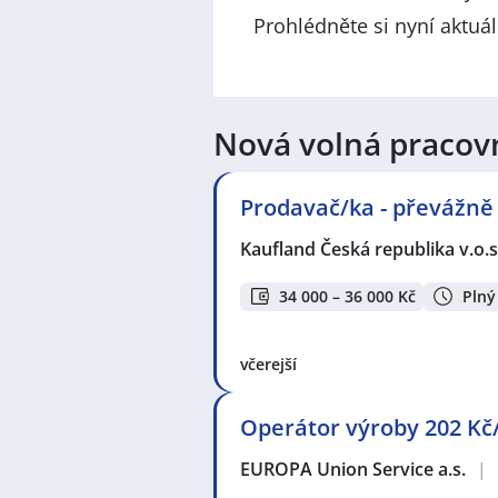
Prohlédněte si nyní aktuá
Nová volná pracov
Prodavač/ka - převážně
Kaufland Česká republika v.o.s
34 000 – 36 000 Kč
Plný
včerejší
Operátor výroby 202 Kč
EUROPA Union Service a.s.
|