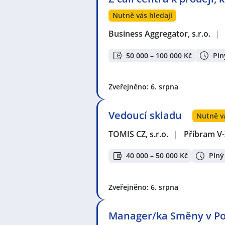
Nutně vás hledají
Business Aggregator, s.r.o.
|
50 000 – 100 000 Kč
Pln
Zveřejněno: 6. srpna
Vedoucí skladu
Nutně vá
TOMIS CZ, s.r.o.
|
Příbram V
40 000 – 50 000 Kč
Plný
Zveřejněno: 6. srpna
Manager/ka Směny v Po