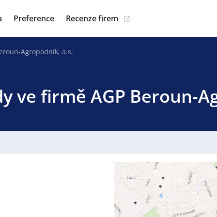
a
Preference
Recenze firem
eroun-Agropodnik, a.s.
dy ve firmě AGP Beroun-Ag