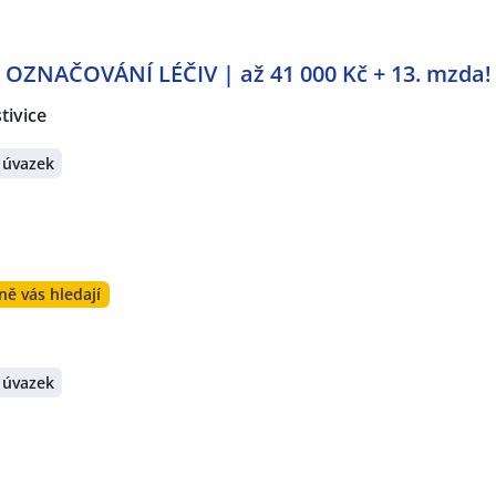
OZNAČOVÁNÍ LÉČIV | až 41 000 Kč + 13. mzda!
tivice
 úvazek
ně vás hledají
 úvazek