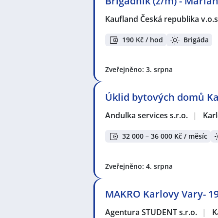
Brigádník (ž/m) - Mariá
Kaufland Česká republika v.o.s
190 Kč / hod
Brigáda
Zveřejněno: 3. srpna
Úklid bytových domů Ka
Andulka services s.r.o.
|
Kar
32 000 – 36 000 Kč / měsíc
Zveřejněno: 4. srpna
MAKRO Karlovy Vary- 197
Agentura STUDENT s.r.o.
|
K