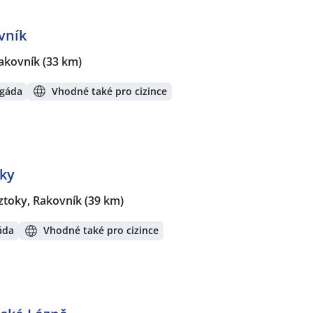
vník
akovník
(33 km)
igáda
Vhodné také pro cizince
oky
ztoky, Rakovník
(39 km)
áda
Vhodné také pro cizince