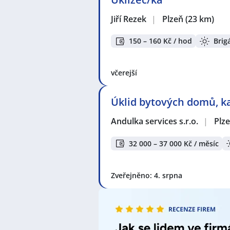
Jiří Rezek
|
Plzeň
(23 km)
150 – 160 Kč / hod
Brig
včerejší
Úklid bytových domů, k
Andulka services s.r.o.
|
Plz
32 000 – 37 000 Kč / měsíc
Zveřejněno: 4. srpna