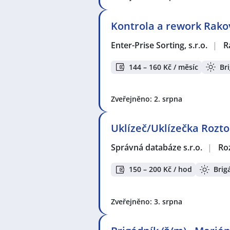
Kontrola a rework Rako
Enter-Prise Sorting, s.r.o.
|
R
144 – 160 Kč / měsíc
Br
Zveřejněno: 2. srpna
Uklízeč/Uklízečka Rozt
Správná databáze s.r.o.
|
Ro
150 – 200 Kč / hod
Brig
Zveřejněno: 3. srpna