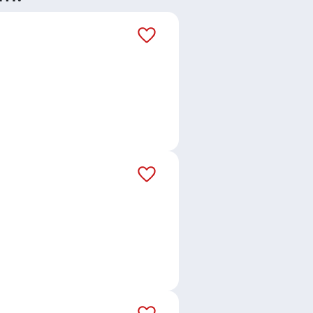
 poslední měsíc je to celkem 15
áš email dostávejte aktuální
Special s.r.o.
,
TOP Control s.r.o.
,
TUDENT s.r.o.
,
VKUS-BUSTAN