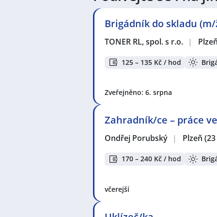
nových nabídek práce a brigád od 
nových nabídek! Právě proto je pr
Brigádník do skladu (m/
TONER RL, spol. s r.o.
|
Plze
Zvyšte si šanci v nalezení nového 
seznam pracovních nabídek, vče
125 – 135 Kč / hod
Brig
Seznam zobrazených firem s inzerc
KPK sport s.r.o.
,
TONER RL, spol. s 
Zveřejněno: 6. srpna
Enter-Prise Sorting, s.r.o.
,
Správná
s.r.o.
Zahradník/ce – práce v
Seznam lokalit v zobrazených inze
Ondřej Porubský
|
Plzeň
(23
Celá ČR
,
Plzeň
,
Rakovník
,
Roztoky,
170 – 240 Kč / hod
Brig
včerejší
Uklízeč/ka