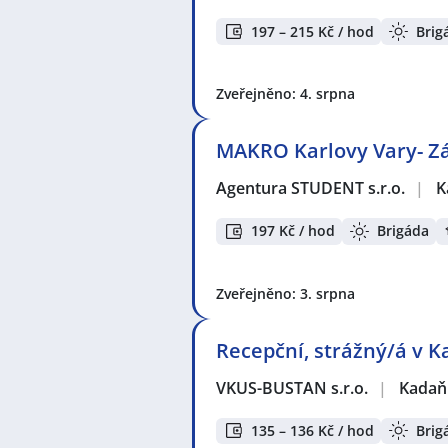
197 – 215 Kč / hod
Brig
Zveřejněno: 4. srpna
MAKRO Karlovy Vary- Zá
Agentura STUDENT s.r.o.
|
K
197 Kč / hod
Brigáda
Zveřejněno: 3. srpna
Recepční, strážný/á v K
VKUS-BUSTAN s.r.o.
|
Kadaň
135 – 136 Kč / hod
Brig