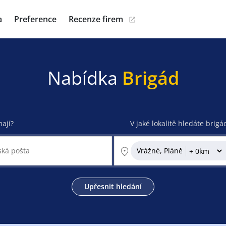
a
Preference
Recenze firem
Nabídka
Brigád
mají?
V jaké lokalitě hledáte brigá
Vrážné, Pláně
Upřesnit hledání