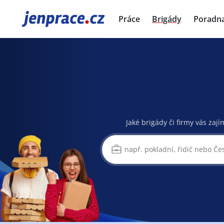
JenPráce.cz
Práce
Brigády
Poradn
Jaké brigády či firmy vás zají