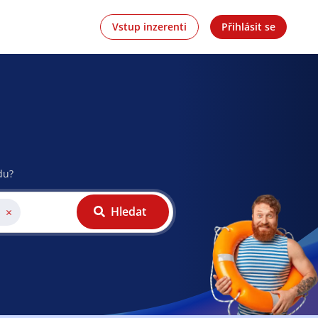
Vstup inzerenti
Přihlásit se
du?
Hledat
×