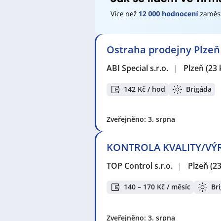
Ostraha prodejny Plzeň (
ABI Special s.r.o.
|
Plzeň
(23
142 Kč / hod
Brigáda
Zveřejněno: 3. srpna
KONTROLA KVALITY/VÝROBA
TOP Control s.r.o.
|
Plzeň
(2
140 – 170 Kč / měsíc
Br
Zveřejněno: 3. srpna