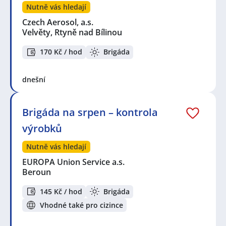
Nutně vás hledají
Czech Aerosol, a.s.
Velvěty, Rtyně nad Bílinou
170 Kč / hod
Brigáda
dnešní
Brigáda na srpen – kontrola
výrobků
Nutně vás hledají
EUROPA Union Service a.s.
Beroun
145 Kč / hod
Brigáda
Vhodné také pro cizince