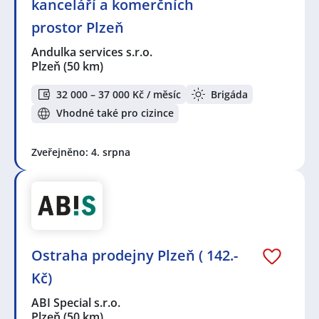
kanceláří a komerčních
prostor Plzeň
Andulka services s.r.o.
Plzeň
(50 km)
32 000 – 37 000 Kč / měsíc
Brigáda
Vhodné také pro cizince
Zveřejněno: 4. srpna
Ostraha prodejny Plzeň ( 142.-
Kč)
ABI Special s.r.o.
Plzeň
(50 km)