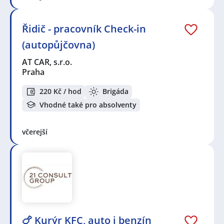
Řidič - pracovník Check-in
(autopůjčovna)
AT CAR, s.r.o.
Praha
220 Kč / hod
Brigáda
Vhodné také pro absolventy
včerejší
🍗 Kurýr KFC, auto i benzín