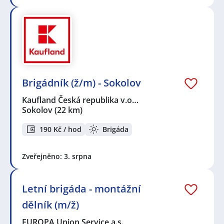
Brigádník (ž/m) - Sokolov
Kaufland Česká republika v.o…
Sokolov
(22 km)
190 Kč / hod
Brigáda
Zveřejněno: 3. srpna
Letní brigáda - montážní
dělník (m/ž)
EUROPA Union Service a.s.