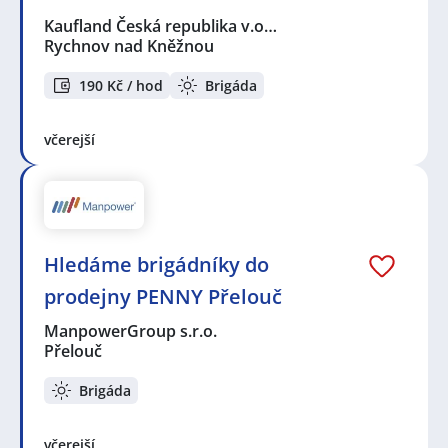
Kaufland Česká republika v.o…
Rychnov nad Kněžnou
190 Kč / hod
Brigáda
včerejší
Hledáme brigádníky do
prodejny PENNY Přelouč
ManpowerGroup s.r.o.
Přelouč
Brigáda
včerejší