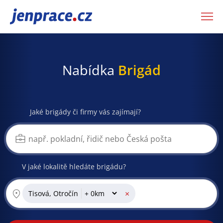
JenPráce.cz
Nabídka
Brigád
Jaké brigády či firmy vás zajímají?
V jaké lokalitě hledáte brigádu?
×
Tisová, Otročín