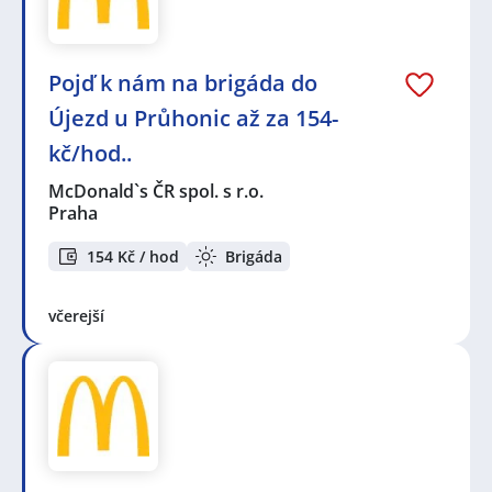
Pojď k nám na brigáda do
Újezd u Průhonic až za 154-
kč/hod..
McDonald`s ČR spol. s r.o.
Praha
154 Kč / hod
Brigáda
včerejší