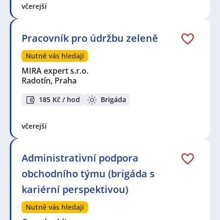
včerejší
Pracovník pro údržbu zeleně
Nutně vás hledají
MIRA expert s.r.o.
Radotín, Praha
185 Kč / hod
Brigáda
včerejší
Administrativní podpora
obchodního týmu (brigáda s
kariérní perspektivou)
Nutně vás hledají