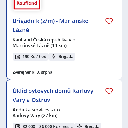
Seznam zobrazených firem s inzercí dle nastavené
filtrace:
KPK sport s.r.o.
,
TONER RL, spol. s r.o.
,
Kaufland Česká
republika v.o.s.
,
Andulka services s.r.o.
,
Agentura
Brigádník (ž/m) - Mariánské
STUDENT s.r.o.
,
EUROPA Union Service a.s.
,
QuickPost
Lázně
s.r.o.
,
TOP Control s.r.o.
,
Západočeská obchodní
společnost, s.r.o.
,
McDonald`s ČR spol. s r.o.
,
VKUS-
Kaufland Česká republika v.o…
BUSTAN s.r.o.
,
Správná databáze s.r.o.
,
Jiří Rezek
,
ABI
Mariánské Lázně
(14 km)
Special s.r.o.
,
Ondřej Porubský
190 Kč / hod
Brigáda
Seznam lokalit v zobrazených inzerátech:
Celá ČR
,
Plzeň
,
Mariánské Lázně
,
Karlovy Vary
,
Sokolov
,
Tachov
,
Cheb
,
Rozvadov
,
Kadaň
Zveřejněno: 3. srpna
Úklid bytových domů Karlovy
Vary a Ostrov
Andulka services s.r.o.
Karlovy Vary
(22 km)
32 000 – 36 000 Kč / měsíc
Brigáda