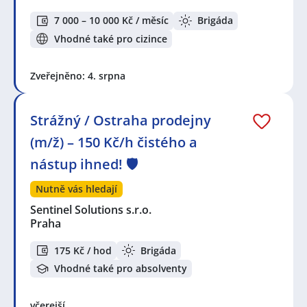
7 000 – 10 000 Kč / měsíc
Brigáda
Vhodné také pro cizince
Zveřejněno: 4. srpna
Strážný / Ostraha prodejny
(m/ž) – 150 Kč/h čistého a
nástup ihned! 🛡️
Nutně vás hledají
Sentinel Solutions s.r.o.
Praha
175 Kč / hod
Brigáda
Vhodné také pro absolventy
včerejší