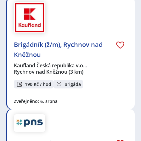
Seznam zobrazených firem s inzercí dle nastavené
filtrace:
KPK sport s.r.o.
,
TESS promotion s.r.o.
,
Kaufland
Česká republika v.o.s.
,
První novinová společnost a.s.
,
DIPLO Transport & Logistics a.s.
,
Správná databáze
s.r.o.
,
Shoebox CZ s.r.o.
,
Andulka services s.r.o.
,
Agentura STUDENT s.r.o.
,
Lada Němečková
,
Martin
Brigádník (ž/m), Rychnov nad
Horák
,
Enter-Prise Sorting, s.r.o.
,
Mgr. Radek Vokál
,
Kněžnou
CROSSDOCK GROUP s.r.o.
Kaufland Česká republika v.o…
Seznam lokalit v zobrazených inzerátech:
Rychnov nad Kněžnou
(3 km)
Celá ČR
,
Hradec Králové
,
Rychnov nad Kněžnou
,
Ústí
nad Orlicí
,
Pražské Předměstí, Vysoké Mýto
,
Holice
,
190 Kč / hod
Brigáda
Náchod
,
Plácky, Hradec Králové
,
Černožice
,
Březhrad,
Hradec Králové
,
Chvalkovice, okres Náchod
,
Pardubice
,
Stéblová
,
Chrudim IV, Chrudim
,
Chrudim
Zveřejněno: 6. srpna