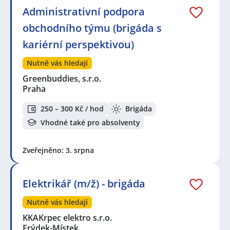
Administrativní podpora
obchodního týmu (brigáda s
kariérní perspektivou)
Nutně vás hledají
Greenbuddies, s.r.o.
Praha
250 – 300 Kč / hod
Brigáda
Vhodné také pro absolventy
Zveřejněno: 3. srpna
Elektrikář (m/ž) - brigáda
Nutně vás hledají
KKAKrpec elektro s.r.o.
Frýdek-Místek