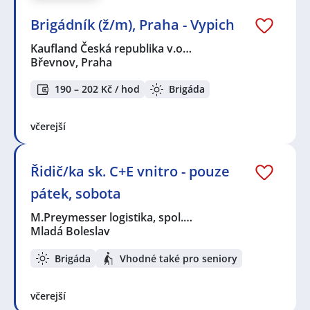
Brigádník (ž/m), Praha - Vypich
Kaufland Česká republika v.o…
Břevnov, Praha
190 – 202 Kč / hod
Brigáda
včerejší
Řidič/ka sk. C+E vnitro - pouze
pátek, sobota
M.Preymesser logistika, spol.…
Mladá Boleslav
Brigáda
Vhodné také pro seniory
včerejší