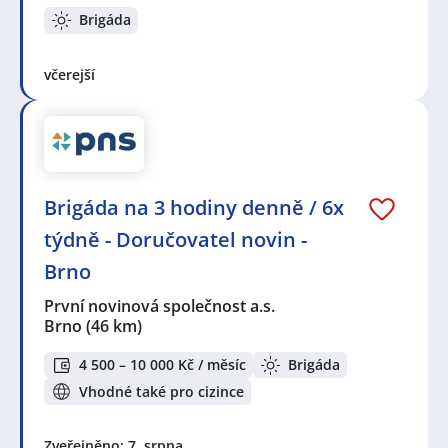
Brigáda
včerejší
Brigáda na 3 hodiny denně / 6x
týdně - Doručovatel novin -
Brno
První novinová společnost a.s.
Brno
(46 km)
4 500 – 10 000 Kč / měsíc
Brigáda
Vhodné také pro cizince
Zveřejněno: 7. srpna