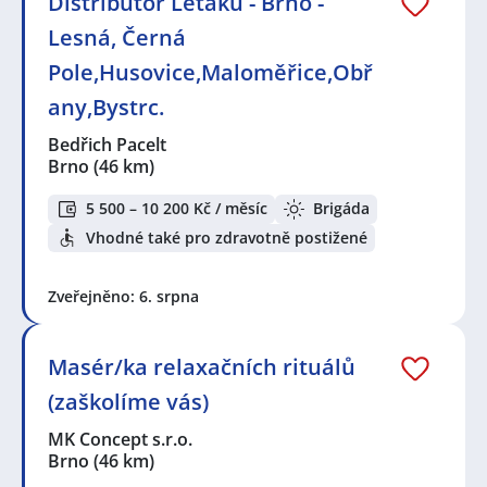
Distributor Letáků - Brno -
Lesná, Černá
Pole,Husovice,Maloměřice,Obř
any,Bystrc.
Bedřich Pacelt
Brno
(46 km)
5 500 – 10 200 Kč / měsíc
Brigáda
Vhodné také pro zdravotně postižené
Zveřejněno: 6. srpna
Masér/ka relaxačních rituálů
(zaškolíme vás)
MK Concept s.r.o.
Brno
(46 km)