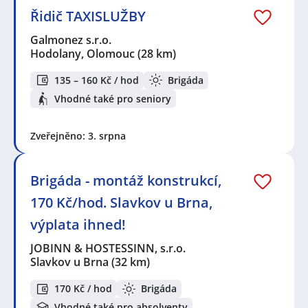
Řidič TAXISLUŽBY
Galmonez s.r.o.
Hodolany, Olomouc
(28 km)
135 – 160 Kč / hod
Brigáda
Vhodné také pro seniory
Zveřejněno: 3. srpna
Brigáda - montáž konstrukcí,
170 Kč/hod. Slavkov u Brna,
výplata ihned!
JOBINN & HOSTESSINN, s.r.o.
Slavkov u Brna
(32 km)
170 Kč / hod
Brigáda
Vhodné také pro absolventy