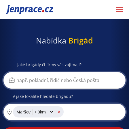
JenPráce.cz
Nabídka
Brigád
Jaké brigády či firmy vás zajímají?
V jaké lokalitě hledáte brigádu?
×
Maršov