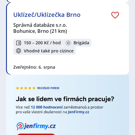
Brno
,
Blansko
,
Černovice, Brno
,
Slatina, Brno
,
Čermákovice
,
Blučina
,
Třebíč
,
Velké Němčice
,
Slavkov
u Brna
,
Vyškov
,
Hustopeče
Uklízeč/Uklízečka Brno
Správná databáze s.r.o.
Bohunice, Brno
(21 km)
150 – 200 Kč / hod
Brigáda
Vhodné také pro cizince
Zveřejněno: 6. srpna