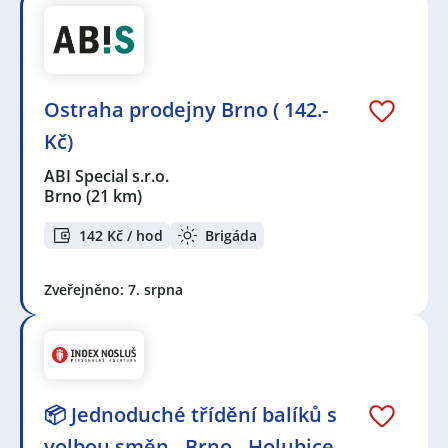
Ostraha prodejny Brno ( 142.-
Kč)
ABI Special s.r.o.
Brno
(21 km)
142 Kč / hod
Brigáda
Zveřejněno: 7. srpna
📦 Jednoduché třídění balíků s
volbou směn - Brno - Holubice