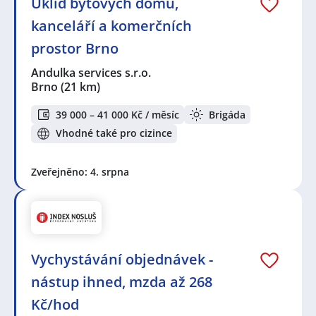
Úklid bytových domů,
kanceláří a komerčních
prostor Brno
Andulka services s.r.o.
Brno
(21 km)
39 000 – 41 000 Kč / měsíc
Brigáda
Vhodné také pro cizince
Zveřejněno: 4. srpna
Vychystávání objednávek -
nástup ihned, mzda až 268
Kč/hod