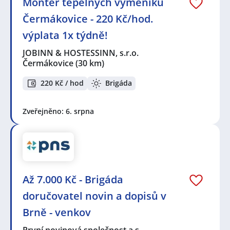
Montér tepelných výměníků
Čermákovice - 220 Kč/hod.
výplata 1x týdně!
JOBINN & HOSTESSINN, s.r.o.
Čermákovice
(30 km)
220 Kč / hod
Brigáda
Zveřejněno: 6. srpna
Až 7.000 Kč - Brigáda
doručovatel novin a dopisů v
Brně - venkov
První novinová společnost a.s.