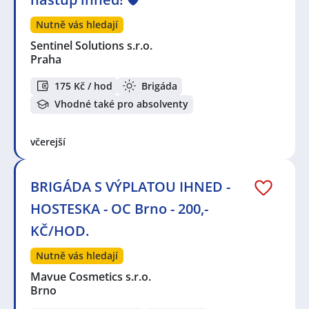
Nutně vás hledají
Sentinel Solutions s.r.o.
Praha
175 Kč / hod
Brigáda
Vhodné také pro absolventy
včerejší
BRIGÁDA S VÝPLATOU IHNED -
HOSTESKA - OC Brno - 200,-
KČ/HOD.
Nutně vás hledají
Mavue Cosmetics s.r.o.
Brno