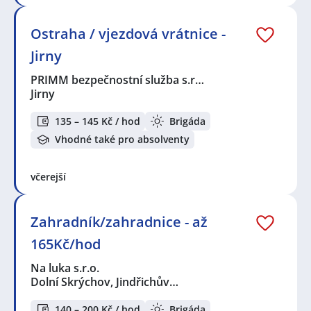
Ostraha / vjezdová vrátnice -
Jirny
PRIMM bezpečnostní služba s.r…
Jirny
135 – 145 Kč / hod
Brigáda
Vhodné také pro absolventy
včerejší
Zahradník/zahradnice - až
165Kč/hod
Na luka s.r.o.
Dolní Skrýchov, Jindřichův…
140 – 200 Kč / hod
Brigáda