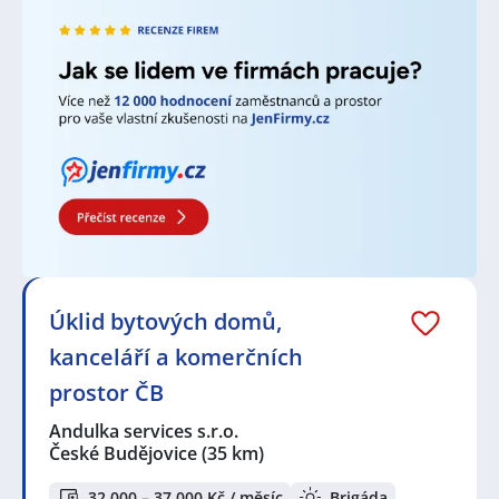
Úklid bytových domů,
kanceláří a komerčních
prostor ČB
Andulka services s.r.o.
České Budějovice
(35 km)
32 000 – 37 000 Kč / měsíc
Brigáda