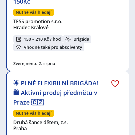
150Kč
Nutně vás hledají
TESS promotion s.r.o.
Hradec Králové
150 – 210 Kč / hod
Brigáda
Vhodné také pro absolventy
Zveřejněno: 2. srpna
🌟 PLNĚ FLEXIBILNÍ BRIGÁDA!
🛍️ Aktivní prodej předmětů v
Praze 🇨🇿
Nutně vás hledají
Druhá šance dětem, z.s.
Praha