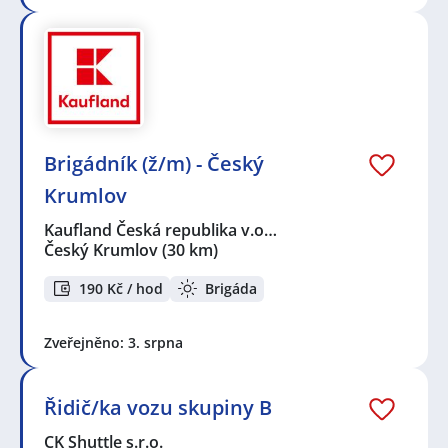
Seznam zobrazených firem s inzercí dle nastavené
filtrace:
KPK sport s.r.o.
,
Albert Česká republika, s.r.o.
,
Kaufland Česká republika v.o.s.
,
CK Shuttle s.r.o.
,
Správná databáze s.r.o.
,
Andulka services s.r.o.
Seznam lokalit v zobrazených inzerátech:
Celá ČR
,
Vodňany
,
Český Krumlov
,
Štěkeň
,
České
Brigádník (ž/m) - Český
Budějovice
,
Písek
Krumlov
Kaufland Česká republika v.o…
Český Krumlov
(30 km)
190 Kč / hod
Brigáda
Zveřejněno: 3. srpna
Řidič/ka vozu skupiny B
CK Shuttle s.r.o.