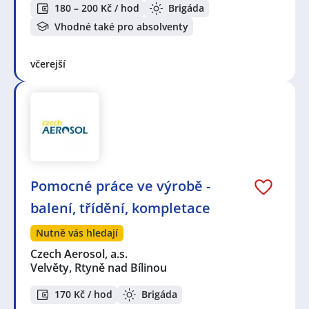
180 – 200 Kč / hod
Brigáda
Vhodné také pro absolventy
včerejší
Pomocné práce ve výrobě -
balení, třídění, kompletace
Nutně vás hledají
Czech Aerosol, a.s.
Velvěty, Rtyně nad Bílinou
170 Kč / hod
Brigáda