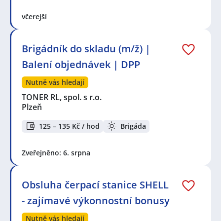
včerejší
Brigádník do skladu (m/ž) |
Balení objednávek | DPP
Nutně vás hledají
TONER RL, spol. s r.o.
Plzeň
125 – 135 Kč / hod
Brigáda
Zveřejněno: 6. srpna
Obsluha čerpací stanice SHELL
- zajímavé výkonnostní bonusy
Nutně vás hledají