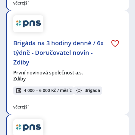
včerejší
Brigáda na 3 hodiny denně / 6x
týdně - Doručovatel novin -
Zdiby
První novinová společnost a.s.
Zdiby
4 000 – 6 000 Kč / měsíc
Brigáda
včerejší