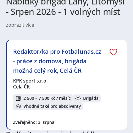
Nabídky brigád Lány, Litomyšl
- Srpen 2026 - 1 volných míst
zobrazit více
Na
JenPráce.cz
naleznete širokou nabídku pravidelně
aktualizovaných a doplňovaných inzerátů
práce
i
brigády
. Najdete zde široké množství různých oborů
a profesí, o které mají firmy aktuálně největší zájem a
Redaktor/ka pro Fotbalunas.cz
je pro ně velmi podstatné obsadit pracovní pozici v co
- práce z domova, brigáda
nejkratším možném termínu. Mezi nejvíce
požadované obory patří
Manuální
,
Obchod a služby
,
možná celý rok, Celá ČR
Ostatní
a nebo také práce v oboru
Administrativní
.
Právě proto Vám doporučujeme porozhlédnout se po
KPK sport s.r.o.
nové práci i ve výše uvedených profesích či oborech,
Celá ČR
protože je velká pravděpodobnost, že si tím zvýšíte
svou šanci na nalezení požadovaného zaměstnání.
2 500 – 7 500 Kč / měsíc
Brigáda
Držíme Vám palce!
Vhodné také pro absolventy
Mezi nejoblíbenější lokality pro hledání nového
Zveřejněno: 3. srpna
zaměstnání aktuálně patří
Praha
,
Brno
,
Ostrava
,
Plzeň
,
Břeclav
,
Olomouc
,
Kladno
,
Liberec
,
Jesenice,