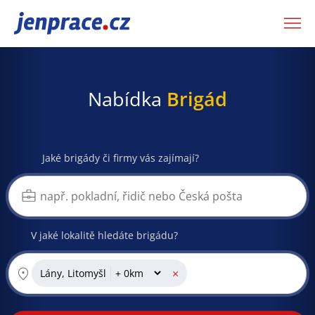
JenPráce.cz
Nabídka
Brigád
Jaké brigády či firmy vás zajímají?
V jaké lokalitě hledáte brigádu?
×
Lány, Litomyšl