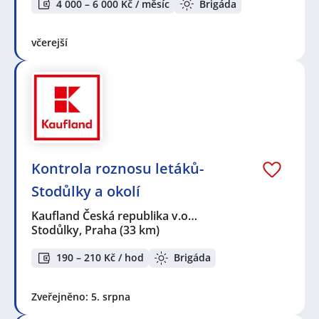
4 000 – 6 000 Kč / měsíc
Brigáda
včerejší
Kontrola roznosu letáků-
Stodůlky a okolí
Kaufland Česká republika v.o…
Stodůlky, Praha
(33 km)
190 – 210 Kč / hod
Brigáda
Zveřejněno: 5. srpna