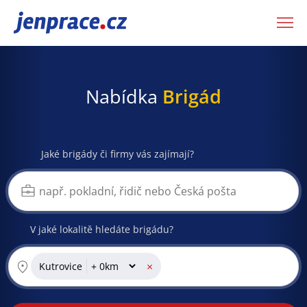
JenPráce.cz
Nabídka
Brigád
Jaké brigády či firmy vás zajímají?
V jaké lokalitě hledáte brigádu?
×
Kutrovice