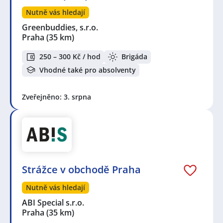
Moveto Delivery s.r.o.
,
AMERIGO, s.r.o.
,
Adam
Technology s.r.o.
,
EKOPLAST RA Česko s.r.o.
,
Regina
Nutně vás hledají
Zvěřinová
,
Shoebox CZ s.r.o.
,
ADESTRA security, spol.
Greenbuddies, s.r.o.
s r.o.
,
SYKA AGENCY a.s.
,
Infinite X Prague s.r.o.
,
Praha
(35 km)
Pronájem Klimentská s.r.o.
,
Evolution CZ s.r.o.
,
MASTER GRILL s.r.o.
250 – 300 Kč / hod
Brigáda
Vhodné také pro absolventy
Seznam lokalit v zobrazených inzerátech:
Celá ČR
,
Praha
,
Velvěty, Rtyně nad Bílinou
,
Slaný
,
Kladno
,
Louny
,
Kralupy nad Vltavou
,
Pavlov, okres
Zveřejněno: 3. srpna
Kladno
,
Jeneč
,
Kozomín
,
Úžice, okres Mělník
,
Hostivice
,
Rakovník
,
Ruzyně, Praha
,
Lužec nad
Vltavou
,
Roztoky, okres Rakovník
,
Roztoky, okres
Praha-západ
,
Rudná, okres Praha-západ
,
Dejvice,
Praha
,
Břevnov, Praha
,
Zdiby
,
Stodůlky, Praha
,
Beroun
,
Mělník
,
Nové Město, Praha
,
Libeň, Praha
,
Prosek, Praha
Strážce v obchodě Praha
Nutně vás hledají
ABI Special s.r.o.
Praha
(35 km)