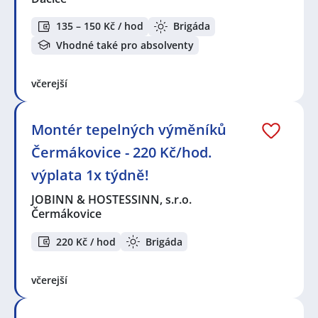
135 – 150 Kč / hod
Brigáda
Vhodné také pro absolventy
včerejší
Montér tepelných výměníků
Čermákovice - 220 Kč/hod.
výplata 1x týdně!
JOBINN & HOSTESSINN, s.r.o.
Čermákovice
220 Kč / hod
Brigáda
včerejší