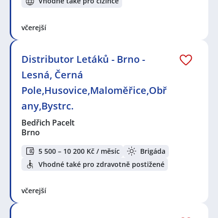
Vhodné také pro cizince
včerejší
Distributor Letáků - Brno -
Lesná, Černá
Pole,Husovice,Maloměřice,Obř
any,Bystrc.
Bedřich Pacelt
Brno
5 500 – 10 200 Kč / měsíc
Brigáda
Vhodné také pro zdravotně postižené
včerejší