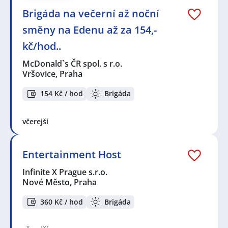
Brigáda na večerní až noční
směny na Edenu až za 154,-
kč/hod..
McDonald`s ČR spol. s r.o.
Vršovice, Praha
154 Kč / hod
Brigáda
včerejší
Entertainment Host
Infinite X Prague s.r.o.
Nové Město, Praha
360 Kč / hod
Brigáda