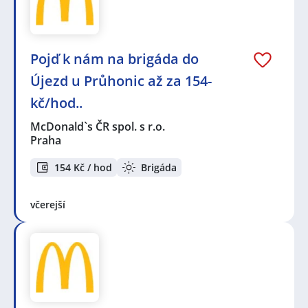
Pojď k nám na brigáda do
Újezd u Průhonic až za 154-
kč/hod..
McDonald`s ČR spol. s r.o.
Praha
154 Kč / hod
Brigáda
včerejší