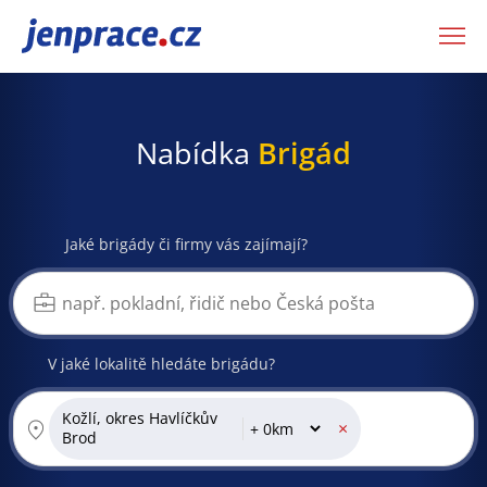
JenPráce.cz
Nabídka
Brigád
Jaké brigády či firmy vás zajímají?
V jaké lokalitě hledáte brigádu?
Kožlí, okres Havlíčkův
×
Brod