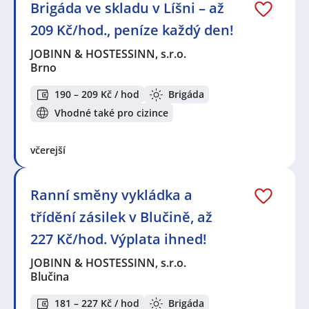
Brigáda ve skladu v Líšni – až
209 Kč/hod., peníze každý den!
JOBINN & HOSTESSINN, s.r.o.
Brno
190 – 209 Kč / hod
Brigáda
Vhodné také pro cizince
včerejší
Ranní směny vykládka a
třídění zásilek v Blučině, až
227 Kč/hod. Výplata ihned!
JOBINN & HOSTESSINN, s.r.o.
Blučina
181 – 227 Kč / hod
Brigáda