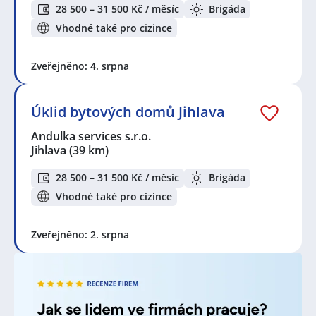
si účet na JenPráce.cz
a pravidelně na Váš email
28 500 – 31 500 Kč / měsíc
Brigáda
dostávejte aktuální seznam pracovních nabídek,
Vhodné také pro cizince
včetně námi doporučovaných.
Zveřejněno: 4. srpna
Seznam zobrazených firem s inzercí dle nastavené
filtrace:
KPK sport s.r.o.
,
Kaufland Česká republika v.o.s.
,
Rex
Úklid bytových domů Jihlava
Concepts BK Czech s.r.o.
,
Andulka services s.r.o.
,
ABI
Special s.r.o.
,
ManpowerGroup s.r.o.
,
Martin Budil
,
Andulka services s.r.o.
První novinová společnost a.s.
Jihlava
(39 km)
Seznam lokalit v zobrazených inzerátech:
28 500 – 31 500 Kč / měsíc
Brigáda
Celá ČR
,
Čáslav
,
Jihlava
,
Přelouč
,
Vyžlovka
,
Chrudim
Vhodné také pro cizince
Zveřejněno: 2. srpna