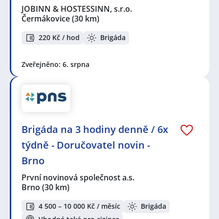
JOBINN & HOSTESSINN, s.r.o.
Čermákovice
(30 km)
220 Kč / hod
Brigáda
Zveřejněno: 6. srpna
Brigáda na 3 hodiny denně / 6x
týdně - Doručovatel novin -
Brno
První novinová společnost a.s.
Brno
(30 km)
4 500 – 10 000 Kč / měsíc
Brigáda