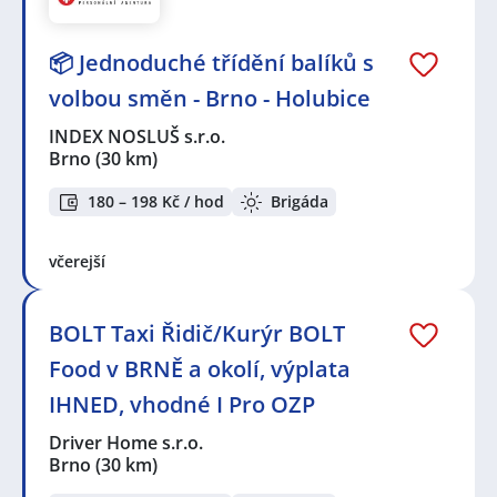
📦 Jednoduché třídění balíků s
volbou směn - Brno - Holubice
INDEX NOSLUŠ s.r.o.
Brno
(30 km)
180 – 198 Kč / hod
Brigáda
včerejší
BOLT Taxi Řidič/Kurýr BOLT
Food v BRNĚ a okolí, výplata
IHNED, vhodné I Pro OZP
Driver Home s.r.o.
Brno
(30 km)