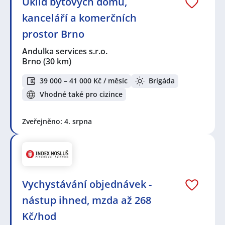
Úklid bytových domů,
kanceláří a komerčních
prostor Brno
Andulka services s.r.o.
Brno
(30 km)
39 000 – 41 000 Kč / měsíc
Brigáda
Vhodné také pro cizince
Zveřejněno: 4. srpna
Vychystávání objednávek -
nástup ihned, mzda až 268
Kč/hod