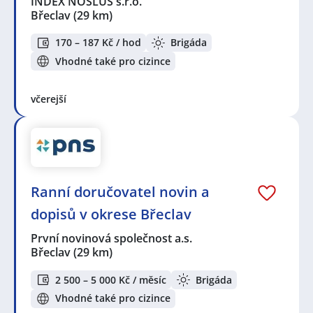
INDEX NOSLUŠ s.r.o.
Břeclav
(29 km)
170 – 187 Kč / hod
Brigáda
Vhodné také pro cizince
včerejší
Ranní doručovatel novin a
dopisů v okrese Břeclav
První novinová společnost a.s.
Břeclav
(29 km)
2 500 – 5 000 Kč / měsíc
Brigáda
Vhodné také pro cizince