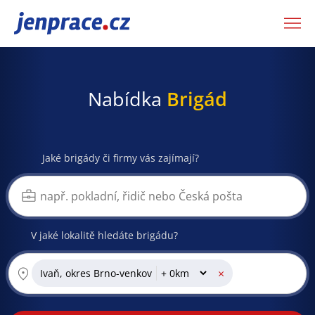
JenPráce.cz
Nabídka
Brigád
Jaké brigády či firmy vás zajímají?
V jaké lokalitě hledáte brigádu?
×
Ivaň, okres Brno-venkov