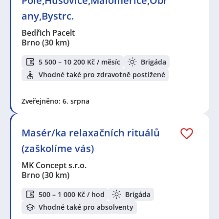
Pole,Husovice,Maloměřice,Obř
any,Bystrc.
Bedřich Pacelt
Brno
(30 km)
5 500 – 10 200 Kč / měsíc
Brigáda
Vhodné také pro zdravotně postižené
Zveřejněno: 6. srpna
Masér/ka relaxačních rituálů
(zaškolíme vás)
MK Concept s.r.o.
Brno
(30 km)
500 – 1 000 Kč / hod
Brigáda
Vhodné také pro absolventy