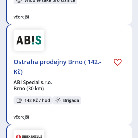
Vhodné také pro cizince
včerejší
Ostraha prodejny Brno ( 142.-
Kč)
ABI Special s.r.o.
Brno
(30 km)
142 Kč / hod
Brigáda
včerejší