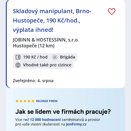
Seznam lokalit v zobrazených inzerátech:
Skladový manipulant, Brno-
Celá ČR
,
Brno
,
Velké Němčice
,
Hustopeče
,
Mikulov,
okres Břeclav
,
Blučina
,
Bohunice, Brno
,
Slatina, Brno
,
Hustopeče, 190 Kč/hod.,
Černovice, Brno
,
Trnitá, Brno
,
Břeclav
,
Čermákovice
,
výplata ihned!
Slavkov u Brna
,
Znojmo
,
Kyjov, okres Hodonín
,
Kuřim
,
Blansko
,
Železné
,
Vyškov
JOBINN & HOSTESSINN, s.r.o.
Hustopeče
(12 km)
190 Kč / hod
Brigáda
Vhodné také pro cizince
Zveřejněno: 4. srpna