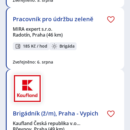
Zveřejněno: 5. srpna
Pracovník pro údržbu zeleně
MIRA expert s.r.o.
Radotín, Praha
(46 km)
185 Kč / hod
Brigáda
Zveřejněno: 6. srpna
Brigádník (ž/m), Praha - Vypich
Kaufland Česká republika v.o…
Břevnov, Praha
(49 km)