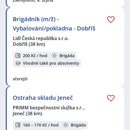
Zveřejněno: 4. srpna
Brigádník (m/ž) -
Vybalování/pokladna - Dobříš
Lidl Česká republika s.r.o.
Dobříš
(38 km)
200 Kč / hod
Brigáda
Vhodné také pro absolventy
včerejší
Ostraha skladu Jeneč
PRIMM bezpečnostní služba s.r…
Jeneč
(38 km)
160 – 170 Kč / hod
Brigáda