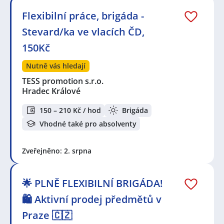
Flexibilní práce, brigáda -
Stevard/ka ve vlacích ČD,
150Kč
Nutně vás hledají
TESS promotion s.r.o.
Hradec Králové
150 – 210 Kč / hod
Brigáda
Vhodné také pro absolventy
Zveřejněno: 2. srpna
🌟 PLNĚ FLEXIBILNÍ BRIGÁDA!
🛍️ Aktivní prodej předmětů v
Praze 🇨🇿