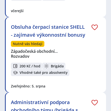
včerejší
Obsluha čerpací stanice SHELL
- zajímavé výkonnostní bonusy
Nutně vás hledají
Západočeská obchodní…
Rozvadov
200 Kč / hod
Brigáda
Vhodné také pro absolventy
Zveřejněno: 5. srpna
Administrativní podpora
obchodního týmu (brigáda s