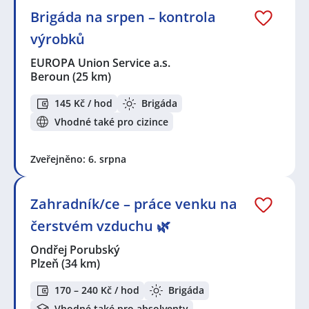
Brigáda na srpen – kontrola
výrobků
EUROPA Union Service a.s.
Beroun
(25 km)
145 Kč / hod
Brigáda
Vhodné také pro cizince
Zveřejněno: 6. srpna
Zahradník/ce – práce venku na
čerstvém vzduchu 🌿
Ondřej Porubský
Plzeň
(34 km)
170 – 240 Kč / hod
Brigáda
Vhodné také pro absolventy