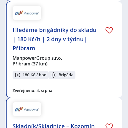
Hledáme brigádníky do skladu
| 180 Kč/h | 2 dny v týdnu|
Příbram
ManpowerGroup s.r.o.
Příbram
(37 km)
180 Kč / hod
Brigáda
Zveřejněno: 4. srpna
Skladník/Skladnice – Kozomín