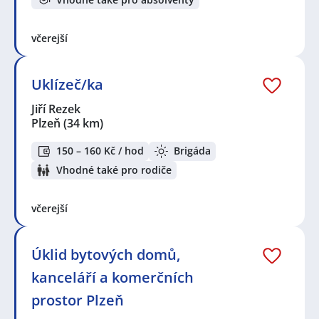
včerejší
Uklízeč/ka
Jiří Rezek
Plzeň
(34 km)
150 – 160 Kč / hod
Brigáda
Vhodné také pro rodiče
včerejší
Úklid bytových domů,
kanceláří a komerčních
prostor Plzeň