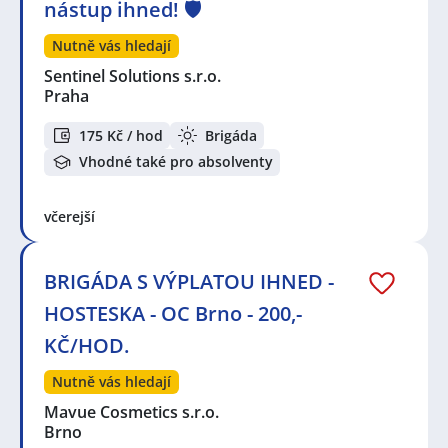
nástup ihned! 🛡️
Nutně vás hledají
Sentinel Solutions s.r.o.
Praha
175 Kč / hod
Brigáda
Vhodné také pro absolventy
včerejší
BRIGÁDA S VÝPLATOU IHNED -
HOSTESKA - OC Brno - 200,-
KČ/HOD.
Nutně vás hledají
Mavue Cosmetics s.r.o.
Brno