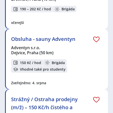
190 – 202 Kč / hod
Brigáda
včerejší
Obsluha - sauny Adventyn
Adventyn s.r.o.
Dejvice, Praha
(50 km)
150 Kč / hod
Brigáda
Vhodné také pro studenty
Zveřejněno: 4. srpna
Strážný / Ostraha prodejny
(m/ž) – 150 Kč/h čistého a