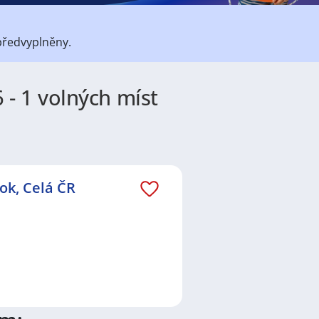
předvyplněny.
 - 1 volných míst
átů
práce
i
brigády
. Najdete zde
ně velmi podstatné obsadit
lní
,
Obchod a služby
,
Ostatní
a
ok, Celá ČR
o nové práci i ve výše uvedených
ezení požadovaného zaměstnání.
va
,
Plzeň
,
Břeclav
,
Olomouc
,
. Prohlédněte preferované lokality,