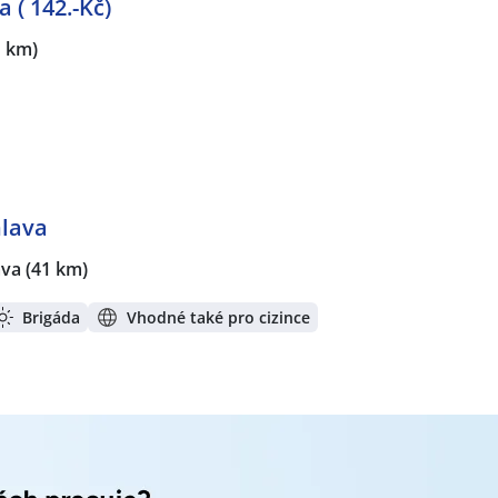
 ( 142.-Kč)
1 km)
hlava
ava
(41 km)
Brigáda
Vhodné také pro cizince