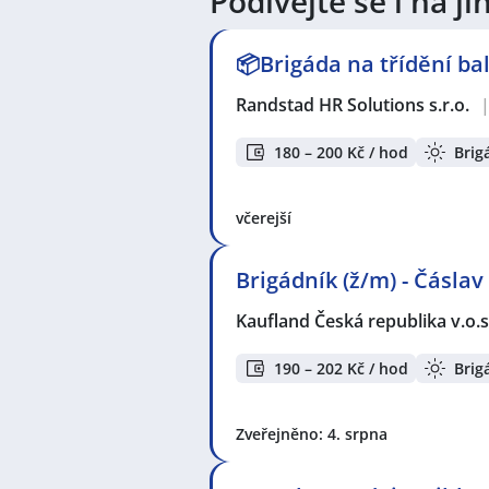
Podívejte se i na 
V lokalitě "Horní Prosíčka, Prosíč
přidáno 13 nových nabídek práce a
celkem 13 nových nabídek! Právě 
📦Brigáda na třídění bal
Randstad HR Solutions s.r.o.
Zvyšte si šanci v nalezení nového 
seznam pracovních nabídek, vče
180 – 200 Kč / hod
Brig
Seznam zobrazených firem s inzerc
KPK sport s.r.o.
,
Randstad HR Solut
včerejší
GRILL s.r.o.
,
První novinová společ
Brigádník (ž/m) - Čáslav
Seznam lokalit v zobrazených inze
Celá ČR
,
Jiřice, okres Pelhřimov
,
Čá
Kaufland Česká republika v.o.s
190 – 202 Kč / hod
Brig
Zveřejněno: 4. srpna