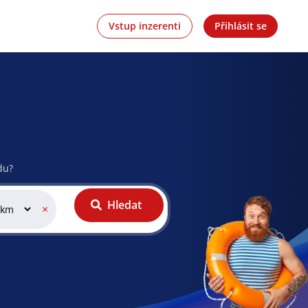
Vstup inzerenti
Přihlásit se
du?
Hledat
×