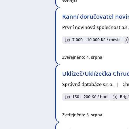
včerejší
Ranní doručovatel novi
První novinová společnost a.s
7 000 – 10 000 Kč / měsíc
Zveřejněno: 4. srpna
Uklízeč/Uklízečka Chru
Správná databáze s.r.o.
|
Ch
150 – 200 Kč / hod
Brig
Zveřejněno: 3. srpna