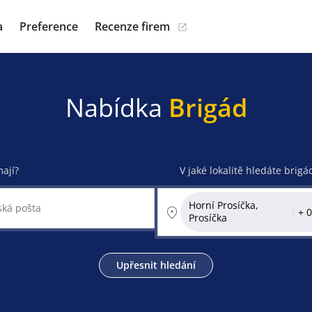
a
Preference
Recenze firem
Nabídka
Brigád
mají?
V jaké lokalitě hledáte brigá
Horní Prosíčka,
Prosíčka
Upřesnit hledání