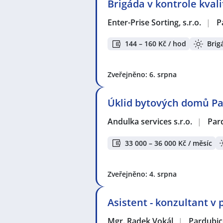
Brigáda v kontrole kvali
Enter-Prise Sorting, s.r.o.
|
P
144 – 160 Kč / hod
Brig
Zveřejněno: 6. srpna
Úklid bytových domů P
Andulka services s.r.o.
|
Par
33 000 – 36 000 Kč / měsíc
Zveřejněno: 4. srpna
Asistent - konzultant 
Mgr. Radek Vokál
|
Pardubic