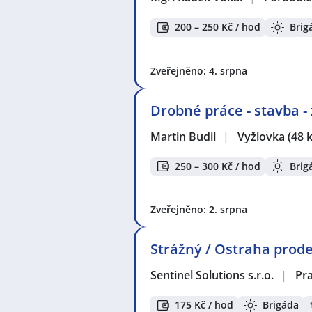
200 – 250 Kč / hod
Brig
Zveřejněno: 4. srpna
Drobné práce - stavba -
Martin Budil
|
Vyžlovka
(48 
250 – 300 Kč / hod
Brig
Zveřejněno: 2. srpna
Strážný / Ostraha prodej
Sentinel Solutions s.r.o.
|
Pr
175 Kč / hod
Brigáda