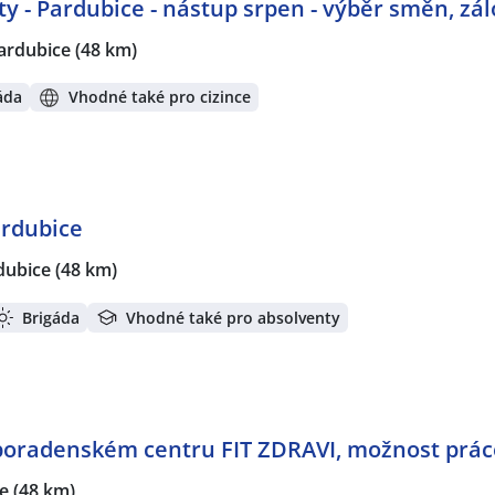
ty - Pardubice - nástup srpen - výběr směn, zá
ardubice
(48 km)
áda
Vhodné také pro cizince
ardubice
dubice
(48 km)
Brigáda
Vhodné také pro absolventy
v poradenském centru FIT ZDRAVI, možnost prá
e
(48 km)