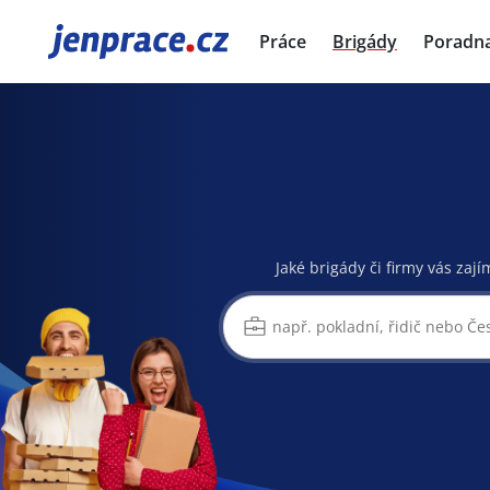
JenPráce.cz
Práce
Brigády
Poradn
Jaké brigády či firmy vás zají