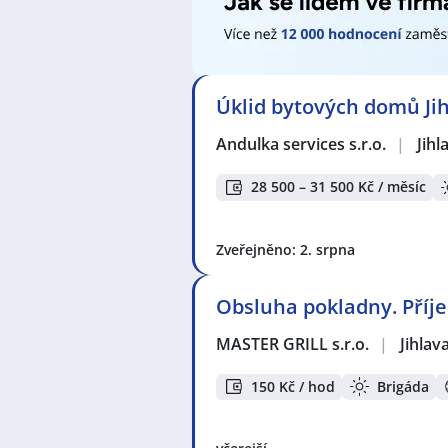
Úklid bytových domů Ji
Andulka services s.r.o.
|
Jihl
28 500 – 31 500 Kč / měsíc
Zveřejněno: 2. srpna
Obsluha pokladny. Příj
MASTER GRILL s.r.o.
|
Jihlav
150 Kč / hod
Brigáda