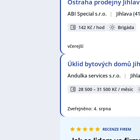
Ostraha prodejny Jihlava
ABI Special s.r.o.
|
Jihlava
(4
142 Kč / hod
Brigáda
včerejší
Úklid bytových domů Ji
Andulka services s.r.o.
|
Jihl
28 500 – 31 500 Kč / měsíc
Zveřejněno: 4. srpna