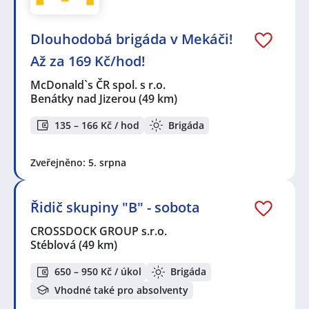
Dlouhodobá brigáda v Mekáči!
Až za 169 Kč/hod!
McDonald`s ČR spol. s r.o.
Benátky nad Jizerou
(49 km)
135 – 166 Kč / hod
Brigáda
Zveřejněno: 5. srpna
Řidič skupiny "B" - sobota
CROSSDOCK GROUP s.r.o.
Stéblová
(49 km)
650 – 950 Kč / úkol
Brigáda
Vhodné také pro absolventy