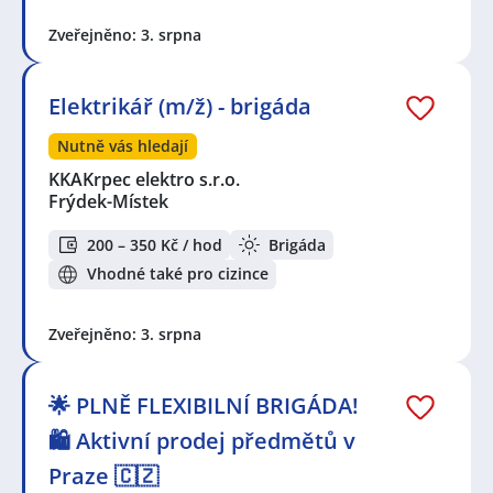
Zveřejněno: 3. srpna
Elektrikář (m/ž) - brigáda
Nutně vás hledají
KKAKrpec elektro s.r.o.
Frýdek-Místek
200 – 350 Kč / hod
Brigáda
Vhodné také pro cizince
Zveřejněno: 3. srpna
🌟 PLNĚ FLEXIBILNÍ BRIGÁDA!
🛍️ Aktivní prodej předmětů v
Praze 🇨🇿