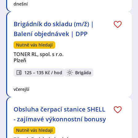
dnešní
Brigádník do skladu (m/ž) |
Balení objednávek | DPP
Nutně vás hledají
TONER RL, spol. s r.o.
Plzeň
125 – 135 Kč / hod
Brigáda
včerejší
Obsluha čerpací stanice SHELL
- zajímavé výkonnostní bonusy
Nutně vás hledají