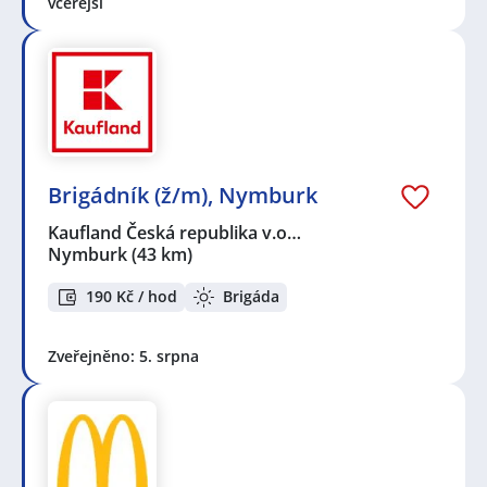
včerejší
Brigádník (ž/m), Nymburk
Kaufland Česká republika v.o…
Nymburk
(43 km)
190 Kč / hod
Brigáda
Zveřejněno: 5. srpna