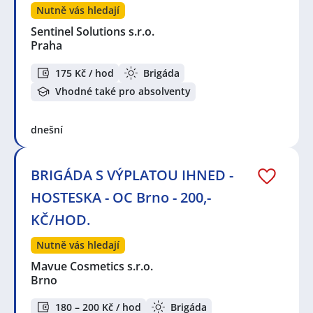
Nutně vás hledají
Sentinel Solutions s.r.o.
Praha
175 Kč / hod
Brigáda
Vhodné také pro absolventy
dnešní
BRIGÁDA S VÝPLATOU IHNED -
HOSTESKA - OC Brno - 200,-
KČ/HOD.
Nutně vás hledají
Mavue Cosmetics s.r.o.
Brno
180 – 200 Kč / hod
Brigáda