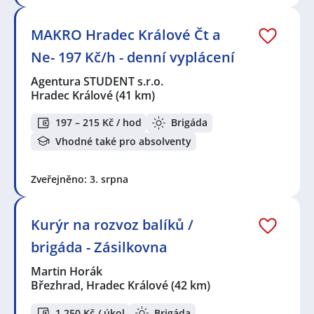
MAKRO Hradec Králové Čt a
Ne- 197 Kč/h - denní vyplácení
Agentura STUDENT s.r.o.
Hradec Králové
(41 km)
197 – 215 Kč / hod
Brigáda
Vhodné také pro absolventy
Zveřejněno: 3. srpna
Kurýr na rozvoz balíků /
brigáda - Zásilkovna
Martin Horák
Březhrad, Hradec Králové
(42 km)
1 250 Kč / úkol
Brigáda