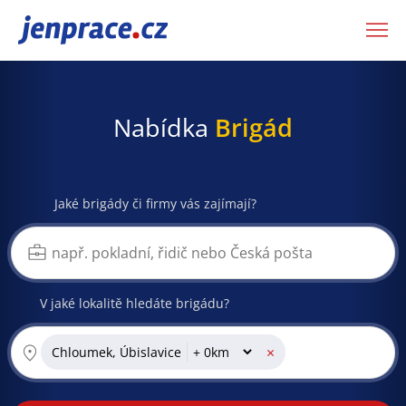
JenPráce.cz
Nabídka
Brigád
Jaké brigády či firmy vás zajímají?
V jaké lokalitě hledáte brigádu?
×
Chloumek, Úbislavice