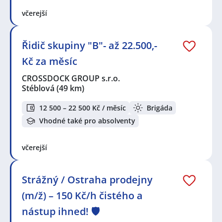
včerejší
Řidič skupiny "B"- až 22.500,-
Kč za měsíc
CROSSDOCK GROUP s.r.o.
Stéblová
(49 km)
12 500 – 22 500 Kč / měsíc
Brigáda
Vhodné také pro absolventy
včerejší
Strážný / Ostraha prodejny
(m/ž) – 150 Kč/h čistého a
nástup ihned! 🛡️