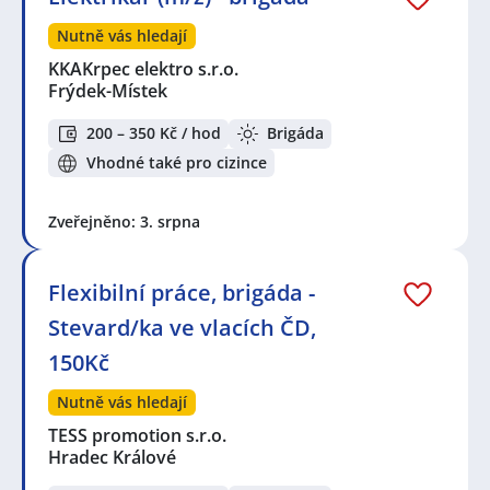
Nutně vás hledají
KKAKrpec elektro s.r.o.
Frýdek-Místek
200 – 350 Kč / hod
Brigáda
Vhodné také pro cizince
Zveřejněno: 3. srpna
Flexibilní práce, brigáda -
Stevard/ka ve vlacích ČD,
150Kč
Nutně vás hledají
TESS promotion s.r.o.
Hradec Králové