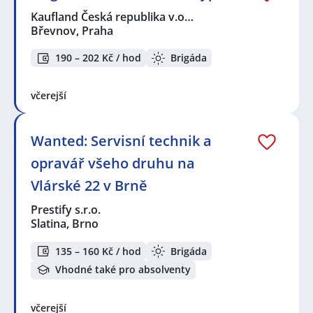
Kaufland Česká republika v.o…
Břevnov, Praha
190 – 202 Kč / hod
Brigáda
včerejší
Wanted: Servisní technik a
opravář všeho druhu na
Vlárské 22 v Brně
Prestify s.r.o.
Slatina, Brno
135 – 160 Kč / hod
Brigáda
Vhodné také pro absolventy
včerejší