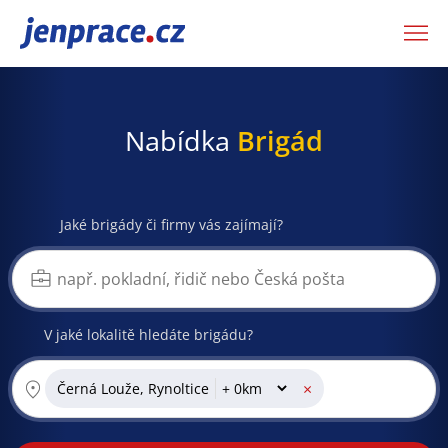
JenPráce.cz
Nabídka
Brigád
Jaké brigády či firmy vás zajímají?
V jaké lokalitě hledáte brigádu?
×
Černá Louže, Rynoltice