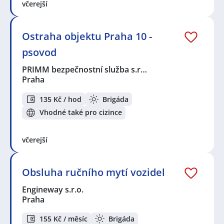
včerejší
Ostraha objektu Praha 10 -
psovod
PRIMM bezpečnostní služba s.r…
Praha
135 Kč / hod
Brigáda
Vhodné také pro cizince
včerejší
Obsluha ručního mytí vozidel
Engineway s.r.o.
Praha
155 Kč / měsíc
Brigáda