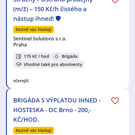
(m/ž) – 150 Kč/h čistého a
nástup ihned! 🛡️
Nutně vás hledají
Sentinel Solutions s.r.o.
Praha
175 Kč / hod
Brigáda
Vhodné také pro absolventy
včerejší
BRIGÁDA S VÝPLATOU IHNED -
HOSTESKA - OC Brno - 200,-
KČ/HOD.
Nutně vás hledají