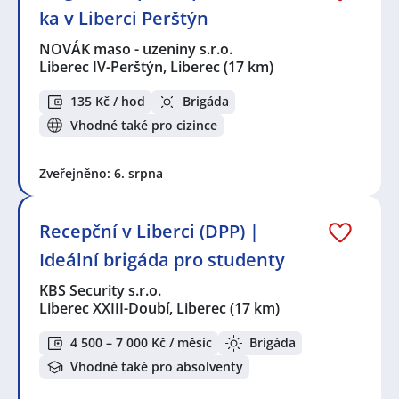
Seznam zobrazených firem s inzercí dle nastavené
ka v Liberci Perštýn
filtrace:
KPK sport s.r.o.
,
PRAKTIK system s.r.o.
,
NOVÁK maso -
NOVÁK maso - uzeniny s.r.o.
uzeniny s.r.o.
,
KBS Security s.r.o.
,
Andulka services
Liberec IV-Perštýn, Liberec
(17 km)
s.r.o.
,
TOP Control s.r.o.
,
PRIMM bezpečnostní služba
s.r.o.
,
První novinová společnost a.s.
,
Hotel Merkur
135 Kč / hod
Brigáda
s.r.o.
,
FRANKOS GROUP s.r.o.
,
M.Preymesser logistika,
Vhodné také pro cizince
spol. s r.o.
,
Shoebox CZ s.r.o.
Seznam lokalit v zobrazených inzerátech:
Zveřejněno: 6. srpna
Celá ČR
,
Stráž pod Ralskem
,
Liberec IV-Perštýn,
Liberec
,
Liberec XXIII-Doubí, Liberec
,
Liberec VI-
Rochlice, Liberec
,
Liberec
,
Rumburk
,
Jablonec nad
Recepční v Liberci (DPP) |
Nisou
,
Příšovice
,
Turnov
,
Mladá Boleslav
,
Rokytnice
nad Jizerou
,
Děčín
Ideální brigáda pro studenty
KBS Security s.r.o.
Liberec XXIII-Doubí, Liberec
(17 km)
4 500 – 7 000 Kč / měsíc
Brigáda
Vhodné také pro absolventy