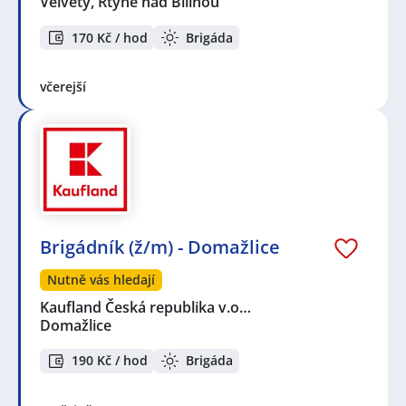
Velvěty, Rtyně nad Bílinou
170 Kč / hod
Brigáda
včerejší
Brigádník (ž/m) - Domažlice
Nutně vás hledají
Kaufland Česká republika v.o…
Domažlice
190 Kč / hod
Brigáda