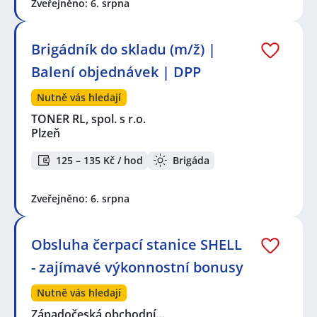
Zveřejněno: 6. srpna
Brigádník do skladu (m/ž) |
Balení objednávek | DPP
Nutně vás hledají
TONER RL, spol. s r.o.
Plzeň
125 – 135 Kč / hod
Brigáda
Zveřejněno: 6. srpna
Obsluha čerpací stanice SHELL
- zajímavé výkonnostní bonusy
Nutně vás hledají
Západočeská obchodní…