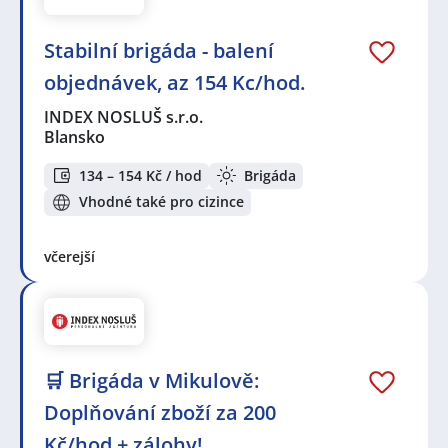
Stabilní brigáda - balení
objednávek, az 154 Kc/hod.
INDEX NOSLUŠ s.r.o.
Blansko
134 – 154 Kč / hod
Brigáda
Vhodné také pro cizince
včerejší
🛒 Brigáda v Mikulově:
Doplňování zboží za 200
Kč/hod + zálohy!