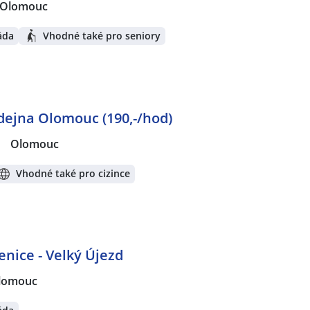
 Olomouc
áda
Vhodné také pro seniory
dejna Olomouc (190,-/hod)
|
Olomouc
Vhodné také pro cizince
enice - Velký Újezd
lomouc