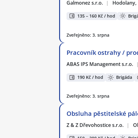
Galmonez s.r.o.
|
Hodolany,
135 – 160 Kč / hod
Brig
Zveřejněno: 3. srpna
Pracovník ostrahy / pro
ABAS IPS Management s.r.o.
190 Kč / hod
Brigáda
Zveřejněno: 3. srpna
Obsluha pěstitelské pál
Z & Z Dřevohostice s.r.o.
|
O