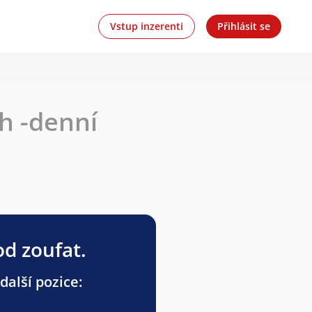
Vstup inzerenti
Přihlásit se
h -denní
od zoufat.
další pozice: