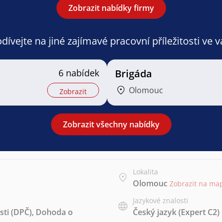
Zobrazit nabídky firmy
ívejte na jiné zajímavé pracovní příležitosti ve 
6 nabídek
Brigáda
Olomouc
Zobrazit
Zobrazit všechny nabídky
Lokalita
Olomouc
Zobrazit na ma
Jazykové znalosti
ti (DPČ)
,
Dohoda o
Český jazyk
(Expert C2)