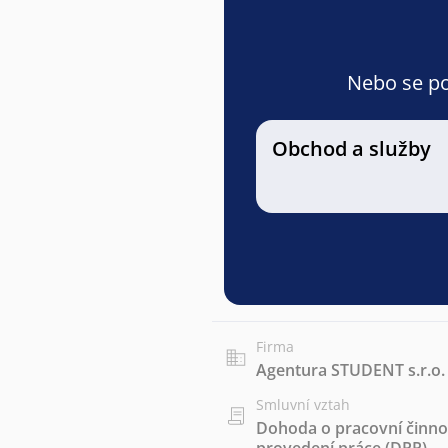
Nebo se pod
Obchod a služby
Firma
Agentura STUDENT s.r.o.
Smluvní vztah
Dohoda o pracovní činnos