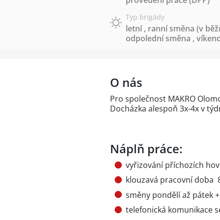
provedení práce (DPP)
Typ brigády
letní
,
ranní směna (v běž
odpolední směna
,
víken
O nás
Pro společnost MAKRO Olomo
Docházka alespoň 3x-4x v týd
Náplň práce:
vyřizování příchozích ho
klouzavá pracovní doba 8
směny pondělí až pátek +
telefonická komunikace s