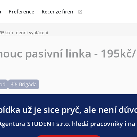
a
Preference
Recenze firem
95kč/h -denní vyplácení
c pasivní linka - 195kč/
hod
Brigáda
ídka už je sice pryč, ale není dův
gentura STUDENT s.r.o. hledá pracovníky i na 