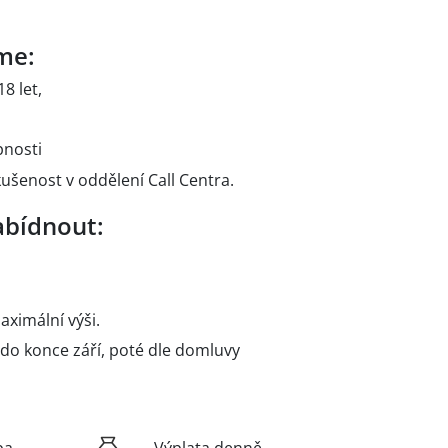
me:
8 let,
pnosti
ušenost v oddělení
Call
Centra.
bídnout:
aximální výši.
o konce září, poté dle domluvy
ba
Výplata denně