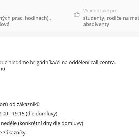
Vhodné také pro
ných prac. hodinách)
,
studenty
,
rodiče na mat
dová
absolventy
uc hledáme brigádníka/ci na oddělení
call
centra.
nu.
vorů od zákazníků
:00 - 19:15 (dle domluvy)
 neděle (konkrétní dny dle domluvy)
e zákazníky