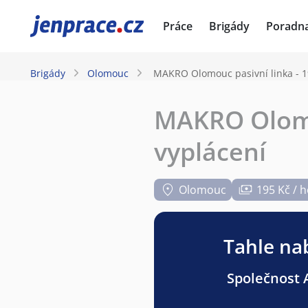
JenPráce.cz
Práce
Brigády
Poradn
Brigády
Olomouc
MAKRO Olomouc pasivní linka - 1
MAKRO Olomou
vyplácení
Olomouc
195 Kč / 
Tahle nab
Společnost A