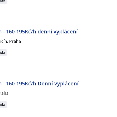
áda
n - 160-195Kč/h denní vyplácení
ličín, Praha
áda
ín - 160-195Kč/h Denní vyplácení
raha
áda