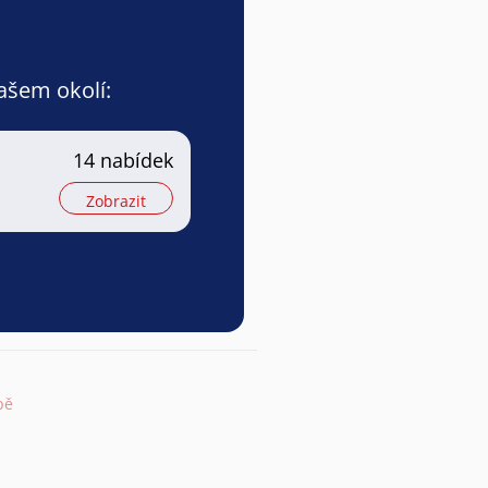
vašem okolí:
14 nabídek
Zobrazit
pě