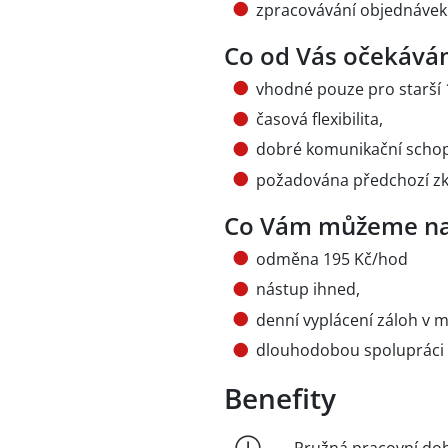
zpracovávání objednávek
Co od Vás očekává
vhodné pouze pro starší 1
časová flexibilita,
dobré komunikační scho
požadována předchozí zk
Co Vám můžeme na
odměna 195 Kč/hod
nástup ihned,
denní vyplácení záloh v m
dlouhodobou spolupráci d
Benefity
Pružná pracovní do