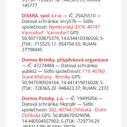
145777
DISKRA, spol. s r.o.
— IČ: 25425510 —
Datová schránka: vrcy57k — Sídlo
společnosti:
Nymburská 3374, 40747
Varnsdorf - Varnsdorf
GPS:
50.907193875379, 14.634410336556; S-
JTSK: -715525.11 -954704.55; RUIAN:
27798445
Domov Brtníky, příspěvková organizace
— IČ: 47274484 — Datová schránka:
yubkii2 — Sídlo společnosti:
119, 40760
Staré Křečany - Brtníky
GPS:
50.947590924164, 14.441419016028; S-
JTSK: -728365.20 -948423.37; RUIAN: 2372
Domov Potoky, z.ú.
— IČ: 19495056 —
Datová schránka: f4qrq8r — Sídlo
společnosti:
302, 40744 Chřibská - Dolní
Chřibská
GPS: 50.858670929098,
14.440504557902; S-JTSK: -729774.29
-958214.98; RUIAN: 29076