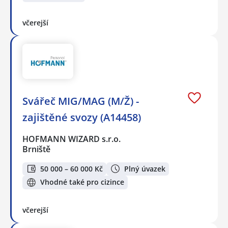
včerejší
Svářeč MIG/MAG (M/Ž) -
zajištěné svozy (A14458)
HOFMANN WIZARD s.r.o.
Brniště
50 000 – 60 000 Kč
Plný úvazek
Vhodné také pro cizince
včerejší