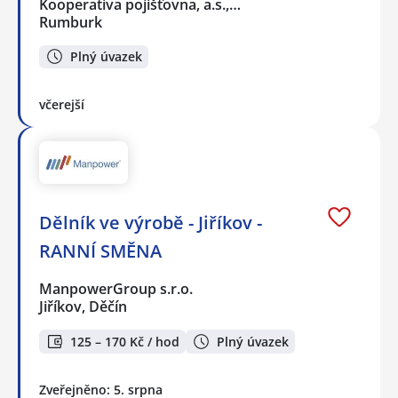
Kooperativa pojišťovna, a.s.,…
Rumburk
Plný úvazek
včerejší
Dělník ve výrobě - Jiříkov -
RANNÍ SMĚNA
ManpowerGroup s.r.o.
Jiříkov, Děčín
125 – 170 Kč / hod
Plný úvazek
Zveřejněno: 5. srpna