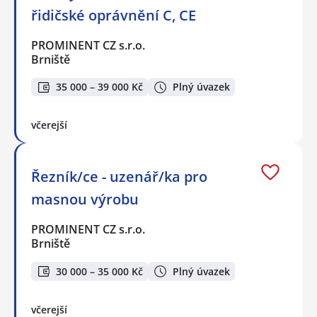
řidičské oprávnění C, CE
PROMINENT CZ s.r.o.
Brniště
35 000 – 39 000 Kč
Plný úvazek
včerejší
Řezník/ce - uzenář/ka pro
masnou výrobu
PROMINENT CZ s.r.o.
Brniště
30 000 – 35 000 Kč
Plný úvazek
včerejší