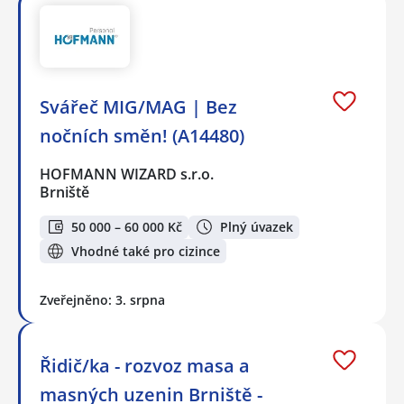
Svářeč MIG/MAG | Bez
nočních směn! (A14480)
HOFMANN WIZARD s.r.o.
Brniště
50 000 – 60 000 Kč
Plný úvazek
Vhodné také pro cizince
Zveřejněno: 3. srpna
Řidič/ka - rozvoz masa a
masných uzenin Brniště -