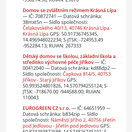
Domov se zvláštním režimem Krásná Lípa
— IČ: 70872741 — Datová schránka:
38mxt5n — Sídlo společnosti:
Čelakovského 40/13, 40746 Krásná Lípa -
Krásná Lípa
GPS: 50.91736745345,
14.496948022234; S-JTSK: -724953.49
-952284.13; RUIAN: 267333
Dětský domov se školou, základní škola a
středisko výchovné péče Jiříkov
— IČ:
00412040 — Datová schránka: kd88dp2 —
Sídlo společnosti:
Čapkova 814/5, 40753
Jiříkov - Starý Jiříkov
GPS:
50.993524801826, 14.570794255124; S-
JTSK: -718670.00 -944588.00; RUIAN:
110043
EUROGREEN CZ s.r.o.
— IČ: 64651959 —
Datová schránka: b834zip — Sídlo
společnosti:
Náměstí Jiřího 2, 40756 Jiřetín
pod Jedlovou - Jiřetín pod Jedlovou
GPS:
50.874293872598, 14.574826745101; S-