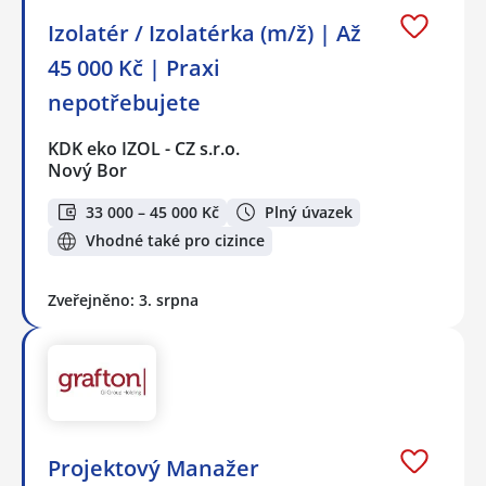
Izolatér / Izolatérka (m/ž) | Až
45 000 Kč | Praxi
nepotřebujete
KDK eko IZOL - CZ s.r.o.
Nový Bor
33 000 – 45 000 Kč
Plný úvazek
Vhodné také pro cizince
Zveřejněno: 3. srpna
Projektový Manažer