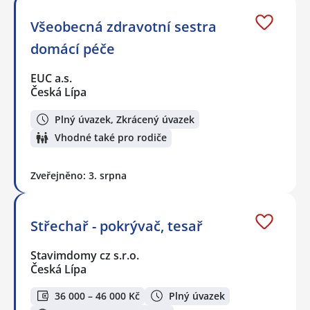
Všeobecná zdravotní sestra
domácí péče
EUC a.s.
Česká Lípa
Plný úvazek, Zkrácený úvazek
Vhodné také pro rodiče
Zveřejněno: 3. srpna
Střechař - pokrývač, tesař
Stavimdomy cz s.r.o.
Česká Lípa
36 000 – 46 000 Kč
Plný úvazek