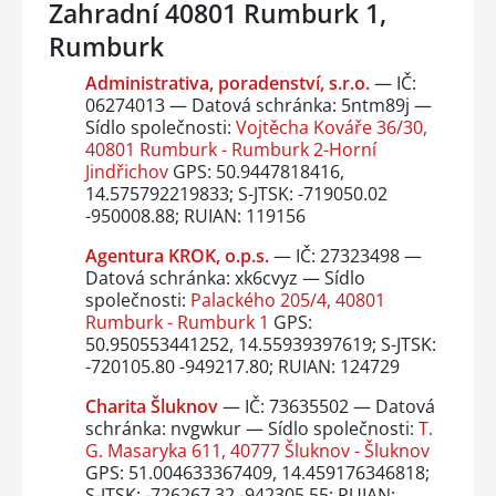
Zahradní 40801 Rumburk 1,
Rumburk
Administrativa, poradenství, s.r.o.
— IČ:
06274013 — Datová schránka: 5ntm89j —
Sídlo společnosti:
Vojtěcha Kováře 36/30,
40801 Rumburk - Rumburk 2-Horní
Jindřichov
GPS: 50.9447818416,
14.575792219833; S-JTSK: -719050.02
-950008.88; RUIAN: 119156
Agentura KROK, o.p.s.
— IČ: 27323498 —
Datová schránka: xk6cvyz — Sídlo
společnosti:
Palackého 205/4, 40801
Rumburk - Rumburk 1
GPS:
50.950553441252, 14.55939397619; S-JTSK:
-720105.80 -949217.80; RUIAN: 124729
Charita Šluknov
— IČ: 73635502 — Datová
schránka: nvgwkur — Sídlo společnosti:
T.
G. Masaryka 611, 40777 Šluknov - Šluknov
GPS: 51.004633367409, 14.459176346818;
S-JTSK: -726267.32 -942305.55; RUIAN: