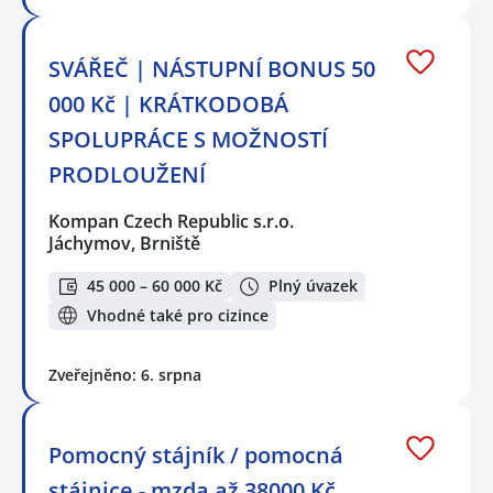
SVÁŘEČ | NÁSTUPNÍ BONUS 50
000 Kč | KRÁTKODOBÁ
SPOLUPRÁCE S MOŽNOSTÍ
PRODLOUŽENÍ
Kompan Czech Republic s.r.o.
Jáchymov, Brniště
45 000 – 60 000 Kč
Plný úvazek
Vhodné také pro cizince
Zveřejněno: 6. srpna
Pomocný stájník / pomocná
stájnice - mzda až 38000 Kč