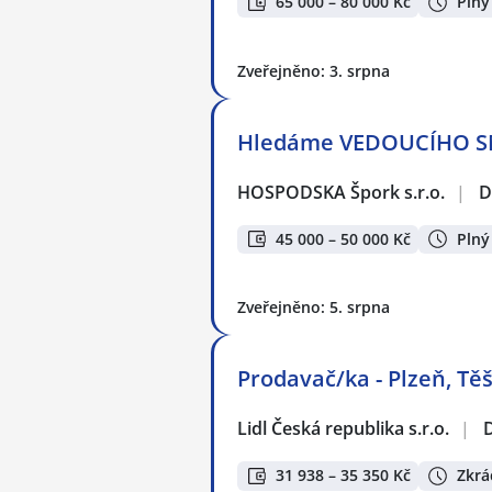
65 000 – 80 000 Kč
Plný
Zveřejněno: 3. srpna
Hledáme VEDOUCÍHO S
HOSPODSKA Špork s.r.o.
|
D
45 000 – 50 000 Kč
Plný
Zveřejněno: 5. srpna
Prodavač/ka - Plzeň, Těš
Lidl Česká republika s.r.o.
|
31 938 – 35 350 Kč
Zkrá