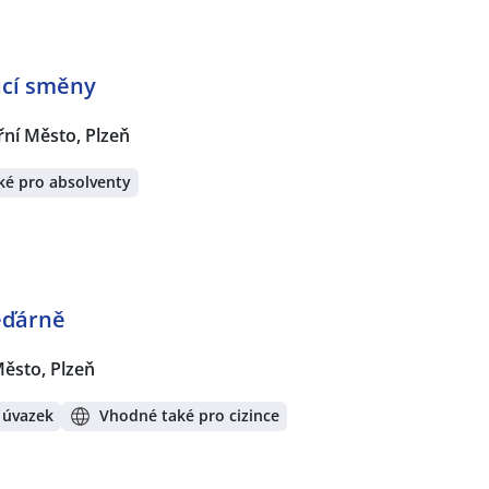
oucí směny
řní Město, Plzeň
ké pro absolventy
ěďárně
Město, Plzeň
 úvazek
Vhodné také pro cizince