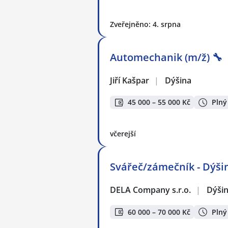
Zveřejněno: 4. srpna
Automechanik (m/ž) 🔧
Jiří Kašpar
|
Dýšina
45 000 – 55 000 Kč
Plný
včerejší
Svářeč/zámečník - Dýšin
DELA Company s.r.o.
|
Dýši
60 000 – 70 000 Kč
Plný