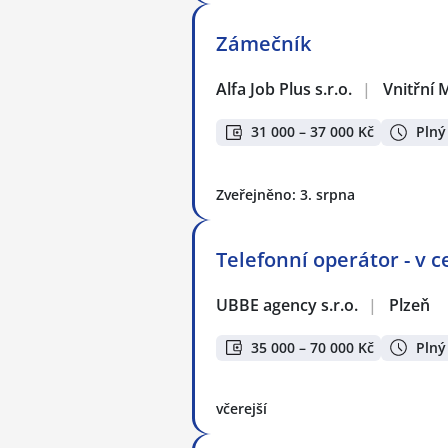
Zámečník
Alfa Job Plus s.r.o.
|
Vnitřní 
31 000 – 37 000 Kč
Plný
Zveřejněno: 3. srpna
Telefonní operátor - v c
UBBE agency s.r.o.
|
Plzeň
35 000 – 70 000 Kč
Plný
včerejší