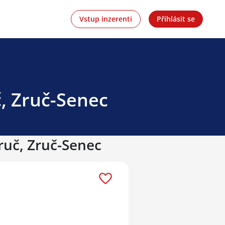
Vstup inzerenti
Přihlásit se
č, Zruč-Senec
ruč, Zruč-Senec