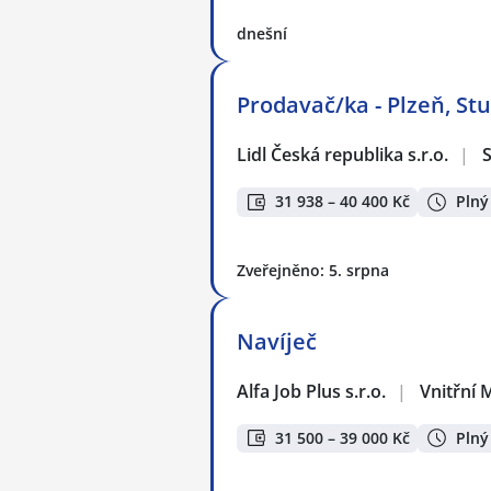
dnešní
Prodavač/ka - Plzeň, St
Lidl Česká republika s.r.o.
|
S
31 938 – 40 400 Kč
Plný
Zveřejněno: 5. srpna
Navíječ
Alfa Job Plus s.r.o.
|
Vnitřní 
31 500 – 39 000 Kč
Plný