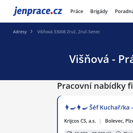
JenPráce.cz
Práce
Brigády
Poradn
Adresy
Višňová 33008 Zruč, Zruč-Senec
Višňová - Pr
Pracovní nabídky f
👨‍🍳👩‍🍳​​​​​​​ Šéf Kuchař/
Krijcos CS, a.s.
|
Bolevec, Plz