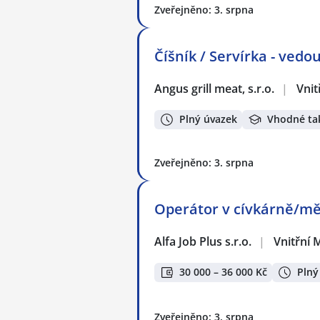
Zveřejněno: 3. srpna
Číšník / Servírka - ved
Angus grill meat, s.r.o.
|
Vnit
Plný úvazek
Vhodné ta
Zveřejněno: 3. srpna
Operátor v cívkárně/m
Alfa Job Plus s.r.o.
|
Vnitřní 
30 000 – 36 000 Kč
Plný
Zveřejněno: 3. srpna