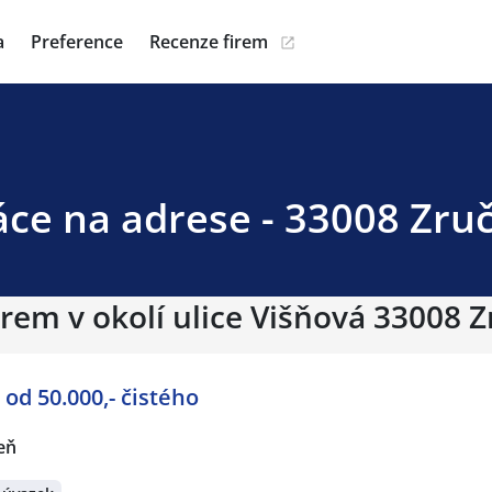
a
Preference
Recenze firem
áce na adrese - 33008 Zru
irem v okolí ulice Višňová 33008 Z
ka - od 50.000,- čistého
eň