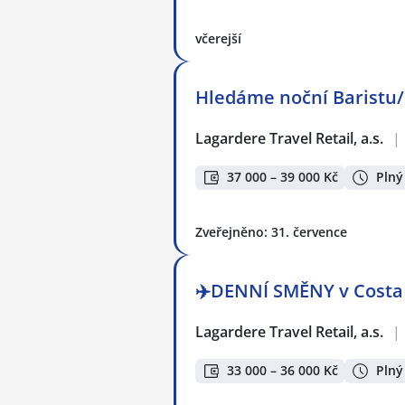
včerejší
Hledáme noční Baristu/
Lagardere Travel Retail, a.s.
|
37 000 – 39 000 Kč
Plný
Zveřejněno: 31. července
✈️DENNÍ SMĚNY v Costa 
Lagardere Travel Retail, a.s.
|
33 000 – 36 000 Kč
Plný