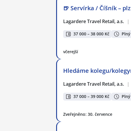
🍺 Servírka / Číšník – p
Lagardere Travel Retail, a.s.
|
37 000 – 38 000 Kč
Plný
včerejší
Hledáme kolegu/kolegyn
Lagardere Travel Retail, a.s.
|
37 000 – 39 000 Kč
Plný
Zveřejněno: 30. července