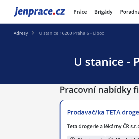
JenPráce.cz
Práce
Brigády
Poradn
Adresy
U stanice 16200 Praha 6 - Liboc
U stanice - 
Pracovní nabídky fi
Prodavač/ka TETA droger
Teta drogerie a lékárny ČR s.r.