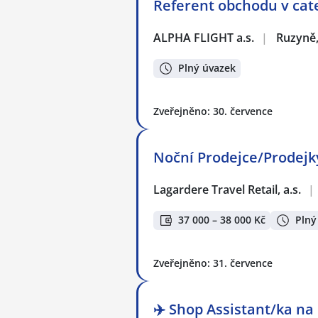
Referent obchodu v cat
ALPHA FLIGHT a.s.
|
Ruzyně,
Plný úvazek
Zveřejněno: 30. července
Noční Prodejce/Prodejky
Lagardere Travel Retail, a.s.
|
37 000 – 38 000 Kč
Plný
Zveřejněno: 31. července
✈️ Shop Assistant/ka na 