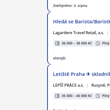
Zveřejněno: 3. srpna
Hledá se Barista/Baristk
Lagardere Travel Retail, a.s.
|
36 000 – 38 000 Kč
Plný
včerejší
Letiště Praha ✈ skladní
LEPŠÍ PRÁCE a.s.
|
Ruzyně, P
35 000 – 40 000 Kč
Plný