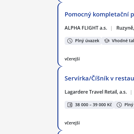
Pomocný kompletační pr
ALPHA FLIGHT a.s.
|
Ruzyně,
Plný úvazek
Vhodné ta
včerejší
Servírka/Číšník v restau
Lagardere Travel Retail, a.s.
|
38 000 – 39 000 Kč
Plný
včerejší