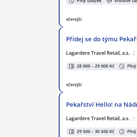
Plný úvazek
Vhodné ta
včerejší
Přidej se do týmu Pekařs
Lagardere Travel Retail, a.s.
|
28 000 – 29 000 Kč
Plný
včerejší
Pekařství Hello! na Nád
Lagardere Travel Retail, a.s.
|
29 500 – 30 500 Kč
Plný