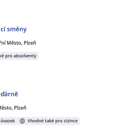
oucí směny
řní Město, Plzeň
ké pro absolventy
ěďárně
Město, Plzeň
 úvazek
Vhodné také pro cizince