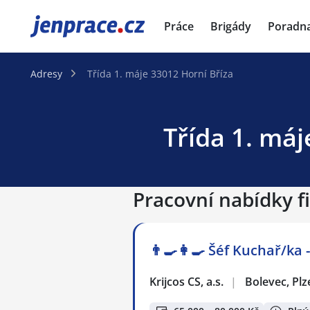
JenPráce.cz
Práce
Brigády
Poradn
Adresy
Třída 1. máje 33012 Horní Bříza
Třída 1. máj
Pracovní nabídky fi
👨‍🍳👩‍🍳​​​​​​​ Šéf Kuchař/
Krijcos CS, a.s.
|
Bolevec, Plz