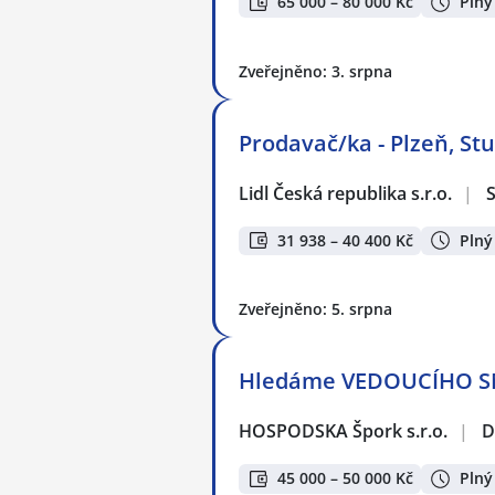
65 000 – 80 000 Kč
Plný
Zveřejněno: 3. srpna
Prodavač/ka - Plzeň, St
Lidl Česká republika s.r.o.
|
S
31 938 – 40 400 Kč
Plný
Zveřejněno: 5. srpna
Hledáme VEDOUCÍHO S
HOSPODSKA Špork s.r.o.
|
D
45 000 – 50 000 Kč
Plný