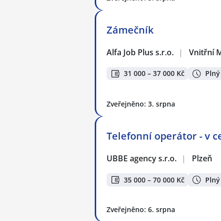
Zámečník
Alfa Job Plus s.r.o.
|
Vnitřní 
31 000 – 37 000 Kč
Plný
Zveřejněno: 3. srpna
Telefonní operátor - v c
UBBE agency s.r.o.
|
Plzeň
35 000 – 70 000 Kč
Plný
Zveřejněno: 6. srpna