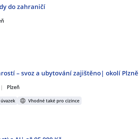
dy do zahraničí
eň
rostí – svoz a ubytování zajištěno| okolí Plzně
|
Plzeň
 úvazek
Vhodné také pro cizince