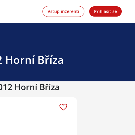
Vstup inzerenti
Přihlásit se
2 Horní Bříza
012 Horní Bříza