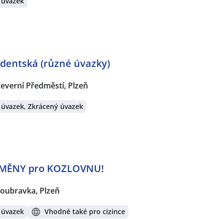
 úvazek
udentská (různé úvazky)
everní Předměstí, Plzeň
 úvazek, Zkrácený úvazek
MĚNY pro KOZLOVNU!
oubravka, Plzeň
 úvazek
Vhodné také pro cizince