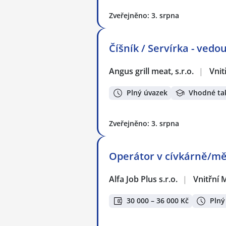
Zveřejněno: 3. srpna
Číšník / Servírka - ved
Angus grill meat, s.r.o.
|
Vnit
Plný úvazek
Vhodné ta
Zveřejněno: 3. srpna
Operátor v cívkárně/m
Alfa Job Plus s.r.o.
|
Vnitřní 
30 000 – 36 000 Kč
Plný