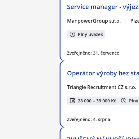
Service manager - výjez
ManpowerGroup s.r.o.
|
Plz
Plný úvazek
Zveřejněno: 31. července
Operátor výroby bez sta
Triangle Recruitment CZ s.r.o.
28 000 – 33 000 Kč
Plný
Zveřejněno: 4. srpna