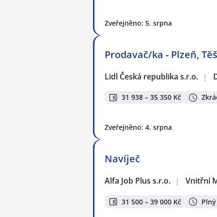
Zveřejněno: 5. srpna
Prodavač/ka - Plzeň, Těš
Lidl Česká republika s.r.o.
|
31 938 – 35 350 Kč
Zkrá
Zveřejněno: 4. srpna
Navíječ
Alfa Job Plus s.r.o.
|
Vnitřní 
31 500 – 39 000 Kč
Plný