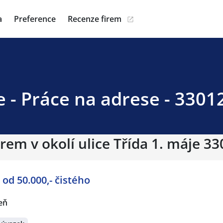
a
Preference
Recenze firem
e - Práce na adrese - 3301
rem v okolí ulice Třída 1. máje 33
ka - od 50.000,- čistého
eň