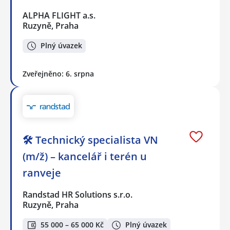
ALPHA FLIGHT a.s.
Ruzyně, Praha
Plný úvazek
Zveřejněno: 6. srpna
🛠️ Technický specialista VN
(m/ž) – kancelář i terén u
ranveje
Randstad HR Solutions s.r.o.
Ruzyně, Praha
55 000 – 65 000 Kč
Plný úvazek