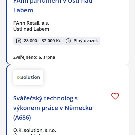
FAnn parfumerii v Ústí nad
Labem
FAnn Retail, a.s.
Ústí nad Labem
28 000 – 32 000 Kč
Plný úvazek
Zveřejněno: 6. srpna
Svářečský technolog s
výkonem práce v Německu
(A686)
O.K. solution, s.r.o.