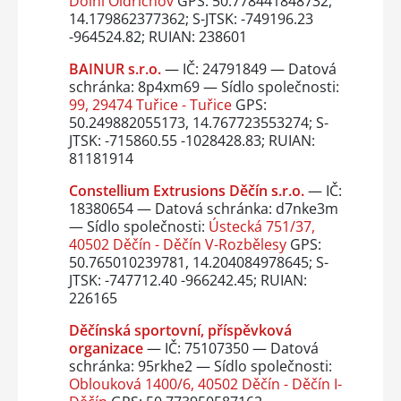
Dolní Oldřichov
GPS: 50.778441848732,
14.179862377362; S-JTSK: -749196.23
-964524.82; RUIAN: 238601
BAINUR s.r.o.
— IČ: 24791849 — Datová
schránka: 8p4xm69 — Sídlo společnosti:
99, 29474 Tuřice - Tuřice
GPS:
50.249882055173, 14.767723553274; S-
JTSK: -715860.55 -1028428.83; RUIAN:
81181914
Constellium Extrusions Děčín s.r.o.
— IČ:
18380654 — Datová schránka: d7nke3m
— Sídlo společnosti:
Ústecká 751/37,
40502 Děčín - Děčín V-Rozbělesy
GPS:
50.765010239781, 14.204084978645; S-
JTSK: -747712.40 -966242.45; RUIAN:
226165
Děčínská sportovní, příspěvková
organizace
— IČ: 75107350 — Datová
schránka: 95rkhe2 — Sídlo společnosti:
Oblouková 1400/6, 40502 Děčín - Děčín I-