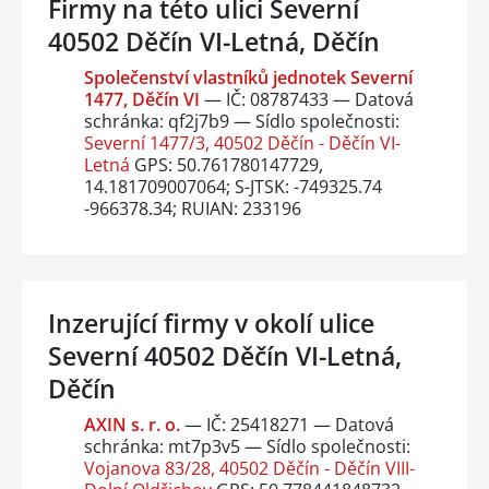
Firmy na této ulici Severní
40502 Děčín VI-Letná, Děčín
Společenství vlastníků jednotek Severní
1477, Děčín VI
— IČ: 08787433 — Datová
schránka: qf2j7b9 — Sídlo společnosti:
Severní 1477/3, 40502 Děčín - Děčín VI-
Letná
GPS: 50.761780147729,
14.181709007064; S-JTSK: -749325.74
-966378.34; RUIAN: 233196
Inzerující firmy v okolí ulice
Severní 40502 Děčín VI-Letná,
Děčín
AXIN s. r. o.
— IČ: 25418271 — Datová
schránka: mt7p3v5 — Sídlo společnosti:
Vojanova 83/28, 40502 Děčín - Děčín VIII-