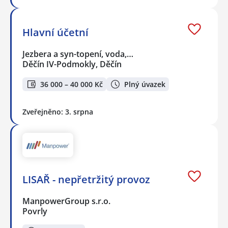
Hlavní účetní
Jezbera a syn-topení, voda,…
Děčín IV-Podmokly, Děčín
36 000 – 40 000 Kč
Plný úvazek
Zveřejněno: 3. srpna
LISAŘ - nepřetržitý provoz
ManpowerGroup s.r.o.
Povrly