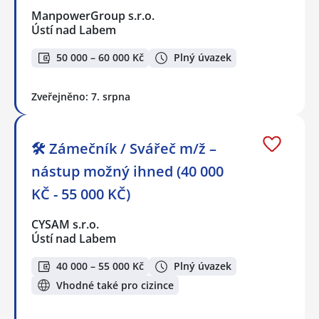
ManpowerGroup s.r.o.
Ústí nad Labem
50 000 – 60 000 Kč
Plný úvazek
Zveřejněno: 7. srpna
🛠️ Zámečník / Svářeč m/ž –
nástup možný ihned (40 000
KČ - 55 000 KČ)
CYSAM s.r.o.
Ústí nad Labem
40 000 – 55 000 Kč
Plný úvazek
Vhodné také pro cizince