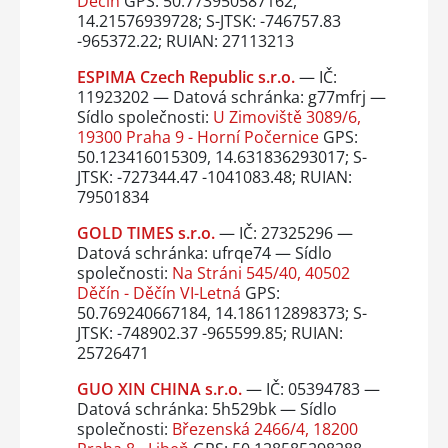
Děčín
GPS: 50.773950587162,
14.21576939728; S-JTSK: -746757.83
-965372.22; RUIAN: 27113213
ESPIMA Czech Republic s.r.o.
— IČ:
11923202 — Datová schránka: g77mfrj —
Sídlo společnosti:
U Zimoviště 3089/6,
19300 Praha 9 - Horní Počernice
GPS:
50.123416015309, 14.631836293017; S-
JTSK: -727344.47 -1041083.48; RUIAN:
79501834
GOLD TIMES s.r.o.
— IČ: 27325296 —
Datová schránka: ufrqe74 — Sídlo
společnosti:
Na Stráni 545/40, 40502
Děčín - Děčín VI-Letná
GPS:
50.769240667184, 14.186112898373; S-
JTSK: -748902.37 -965599.85; RUIAN:
25726471
GUO XIN CHINA s.r.o.
— IČ: 05394783 —
Datová schránka: 5h529bk — Sídlo
společnosti:
Březenská 2466/4, 18200