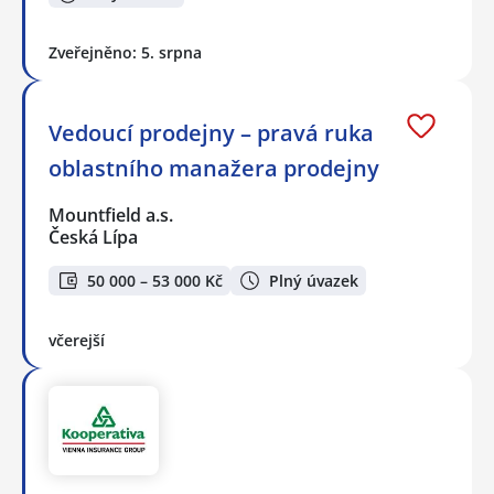
Zveřejněno: 5. srpna
Vedoucí prodejny – pravá ruka
oblastního manažera prodejny
Mountfield a.s.
Česká Lípa
50 000 – 53 000 Kč
Plný úvazek
včerejší