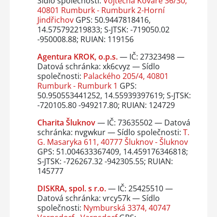
Sídlo společnosti:
Vojtěcha Kováře 36/30,
40801 Rumburk - Rumburk 2-Horní
Jindřichov
GPS: 50.9447818416,
14.575792219833; S-JTSK: -719050.02
-950008.88; RUIAN: 119156
Agentura KROK, o.p.s.
— IČ: 27323498 —
Datová schránka: xk6cvyz — Sídlo
společnosti:
Palackého 205/4, 40801
Rumburk - Rumburk 1
GPS:
50.950553441252, 14.55939397619; S-JTSK:
-720105.80 -949217.80; RUIAN: 124729
Charita Šluknov
— IČ: 73635502 — Datová
schránka: nvgwkur — Sídlo společnosti:
T.
G. Masaryka 611, 40777 Šluknov - Šluknov
GPS: 51.004633367409, 14.459176346818;
S-JTSK: -726267.32 -942305.55; RUIAN:
145777
DISKRA, spol. s r.o.
— IČ: 25425510 —
Datová schránka: vrcy57k — Sídlo
společnosti:
Nymburská 3374, 40747