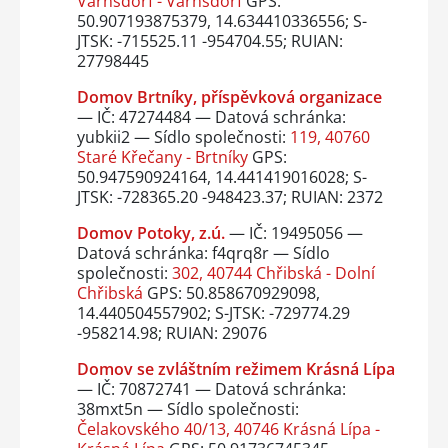
Varnsdorf - Varnsdorf
GPS:
50.907193875379, 14.634410336556; S-
JTSK: -715525.11 -954704.55; RUIAN:
27798445
Domov Brtníky, příspěvková organizace
— IČ: 47274484 — Datová schránka:
yubkii2 — Sídlo společnosti:
119, 40760
Staré Křečany - Brtníky
GPS:
50.947590924164, 14.441419016028; S-
JTSK: -728365.20 -948423.37; RUIAN: 2372
Domov Potoky, z.ú.
— IČ: 19495056 —
Datová schránka: f4qrq8r — Sídlo
společnosti:
302, 40744 Chřibská - Dolní
Chřibská
GPS: 50.858670929098,
14.440504557902; S-JTSK: -729774.29
-958214.98; RUIAN: 29076
Domov se zvláštním režimem Krásná Lípa
— IČ: 70872741 — Datová schránka:
38mxt5n — Sídlo společnosti:
Čelakovského 40/13, 40746 Krásná Lípa -