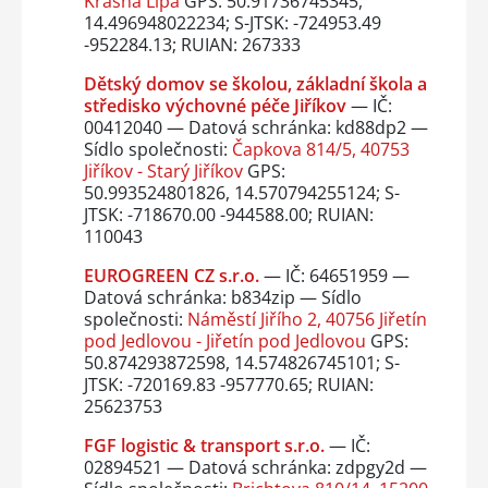
Krásná Lípa
GPS: 50.91736745345,
14.496948022234; S-JTSK: -724953.49
-952284.13; RUIAN: 267333
Dětský domov se školou, základní škola a
středisko výchovné péče Jiříkov
— IČ:
00412040 — Datová schránka: kd88dp2 —
Sídlo společnosti:
Čapkova 814/5, 40753
Jiříkov - Starý Jiříkov
GPS:
50.993524801826, 14.570794255124; S-
JTSK: -718670.00 -944588.00; RUIAN:
110043
EUROGREEN CZ s.r.o.
— IČ: 64651959 —
Datová schránka: b834zip — Sídlo
společnosti:
Náměstí Jiřího 2, 40756 Jiřetín
pod Jedlovou - Jiřetín pod Jedlovou
GPS:
50.874293872598, 14.574826745101; S-
JTSK: -720169.83 -957770.65; RUIAN:
25623753
FGF logistic & transport s.r.o.
— IČ:
02894521 — Datová schránka: zdpgy2d —