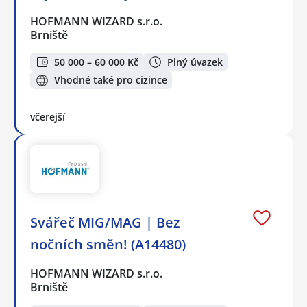
HOFMANN WIZARD s.r.o.
Brniště
50 000 – 60 000 Kč
Plný úvazek
Vhodné také pro cizince
včerejší
Svářeč MIG/MAG | Bez
nočních směn! (A14480)
HOFMANN WIZARD s.r.o.
Brniště