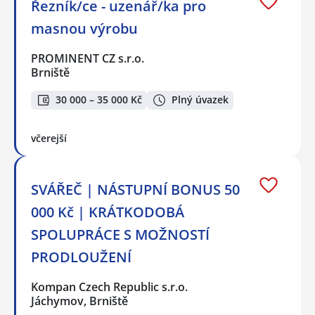
Řezník/ce - uzenář/ka pro
masnou výrobu
PROMINENT CZ s.r.o.
Brniště
30 000 – 35 000 Kč
Plný úvazek
včerejší
SVÁŘEČ | NÁSTUPNÍ BONUS 50
000 Kč | KRÁTKODOBÁ
SPOLUPRÁCE S MOŽNOSTÍ
PRODLOUŽENÍ
Kompan Czech Republic s.r.o.
Jáchymov, Brniště