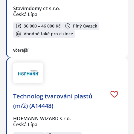
Stavimdomy cz s.r.o.
Česká Lípa
36 000 – 46 000 Kč
Plný úvazek
Vhodné také pro cizince
včerejší
Technolog tvarování plastů
(m/ž) (A14448)
HOFMANN WIZARD s.r.o.
Česká Lípa