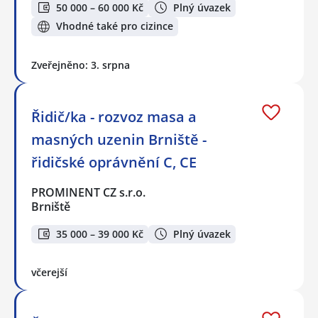
50 000 – 60 000 Kč
Plný úvazek
Vhodné také pro cizince
Zveřejněno: 3. srpna
Řidič/ka - rozvoz masa a
masných uzenin Brniště -
řidičské oprávnění C, CE
PROMINENT CZ s.r.o.
Brniště
35 000 – 39 000 Kč
Plný úvazek
včerejší