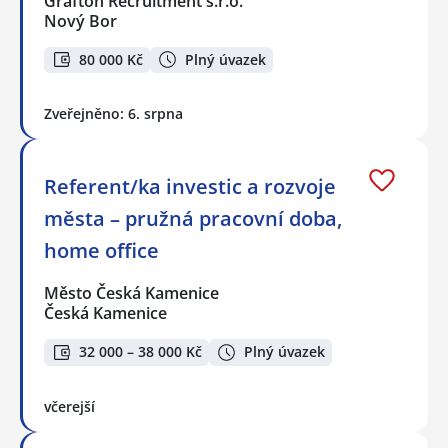
Grafton Recruitment s.r.o.
Nový Bor
80 000 Kč
Plný úvazek
Zveřejněno: 6. srpna
Referent/ka investic a rozvoje
města – pružná pracovní doba,
home office
Město Česká Kamenice
Česká Kamenice
32 000 – 38 000 Kč
Plný úvazek
včerejší