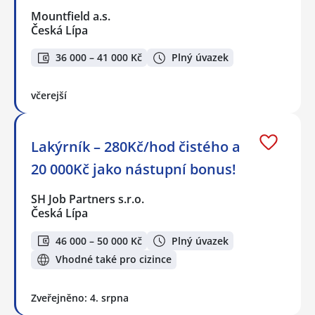
Mountfield a.s.
Česká Lípa
36 000 – 41 000 Kč
Plný úvazek
včerejší
Lakýrník – 280Kč/hod čistého a
20 000Kč jako nástupní bonus!
SH Job Partners s.r.o.
Česká Lípa
46 000 – 50 000 Kč
Plný úvazek
Vhodné také pro cizince
Zveřejněno: 4. srpna