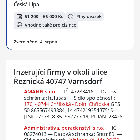
Česká Lípa
51 200 – 55 000 Kč
Plný úvazek
Vhodné také pro cizince
Zveřejněno: 4. srpna
Inzerující firmy v okolí ulice
Řeznická 40747 Varnsdorf
AMANN s.r.o.
— IČ: 47283416 — Datová
schránka: hzfusas — Sídlo společnosti:
170, 40744 Chřibská - Dolní Chřibská
GPS:
50.865567493884, 14.474219354375; S-
JTSK: -727318.35 -957777.19; RUIAN: 28428
Administrativa, poradenství, s.r.o.
— IČ:
06274013 — Datová schránka: 5ntm89j —