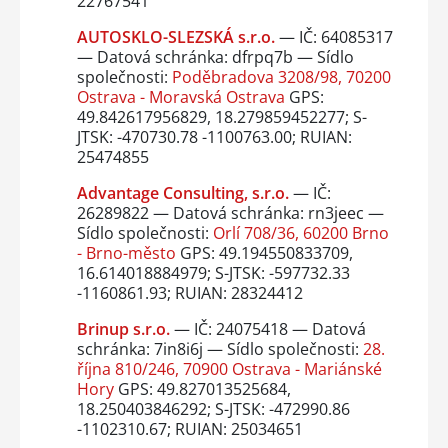
22767541
AUTOSKLO-SLEZSKÁ s.r.o.
— IČ: 64085317
— Datová schránka: dfrpq7b — Sídlo
společnosti:
Poděbradova 3208/98, 70200
Ostrava - Moravská Ostrava
GPS:
49.842617956829, 18.279859452277; S-
JTSK: -470730.78 -1100763.00; RUIAN:
25474855
Advantage Consulting, s.r.o.
— IČ:
26289822 — Datová schránka: rn3jeec —
Sídlo společnosti:
Orlí 708/36, 60200 Brno
- Brno-město
GPS: 49.194550833709,
16.614018884979; S-JTSK: -597732.33
-1160861.93; RUIAN: 28324412
Brinup s.r.o.
— IČ: 24075418 — Datová
schránka: 7in8i6j — Sídlo společnosti:
28.
října 810/246, 70900 Ostrava - Mariánské
Hory
GPS: 49.827013525684,
18.250403846292; S-JTSK: -472990.86
-1102310.67; RUIAN: 25034651