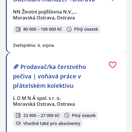
NN Životní pojišťovna N.V.,…
Moravská Ostrava, Ostrava
80 000 – 100 000 Kč
Plný úvazek
Zveřejněno: 6. srpna
🥖 Prodavač/ka čerstvého
pečiva | voňavá práce v
přátelském kolektivu
L O M N Á spol. s r. o.
Moravská Ostrava, Ostrava
23 000 – 27 000 Kč
Plný úvazek
Vhodné také pro absolventy