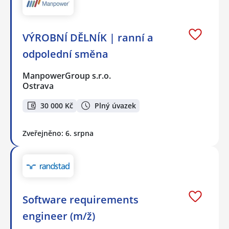
VÝROBNÍ DĚLNÍK | ranní a
odpolední směna
ManpowerGroup s.r.o.
Ostrava
30 000 Kč
Plný úvazek
Zveřejněno: 6. srpna
Software requirements
engineer (m/ž)