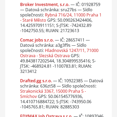
Broker Investment, s.r.o.
— IČ: 01928759
— Datová schránka: sru27bs — Sídlo
společnosti:
Rybná 716/24, 11000 Praha 1
- Staré Město
GPS: 50.090263424406,
14.425970911151; S-JTSK: -742432.89
-1042750.55; RUIAN: 21723613
Comac jobs s.r.o.
— IČ: 28657411 —
Datová schránka: a3g3f9s — Sídlo
společnosti:
Hladnovská 1247/11, 71000
Ostrava - Slezská Ostrava
GPS:
49.843817202544, 18.304899535416; S-
JTSK: -468924.81 -1100783.81; RUIAN:
3213412
Drafted.gg s.r.o.
— IČ: 10922385 — Datová
schránka: 636zt58 — Sídlo společnosti:
Strakonická 3367, 15000 Praha 5 -
Smíchov
GPS: 50.061545776936,
14.410716884722; S-JTSK: -743950.06
-1045765.81; RUIAN: 82885303
EDYMAX Job Ostrava s.r.o.
— IČ: 10897046