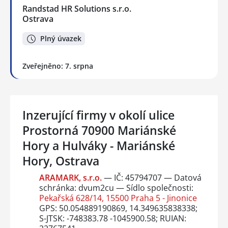
Randstad HR Solutions s.r.o.
Ostrava
Plný úvazek
Zveřejněno: 7. srpna
Inzerující firmy v okolí ulice
Prostorná 70900 Mariánské
Hory a Hulváky - Mariánské
Hory, Ostrava
ARAMARK, s.r.o.
— IČ: 45794707 — Datová
schránka: dvum2cu — Sídlo společnosti:
Pekařská 628/14, 15500 Praha 5 - Jinonice
GPS: 50.054889190869, 14.349635838338;
S-JTSK: -748383.78 -1045900.58; RUIAN: