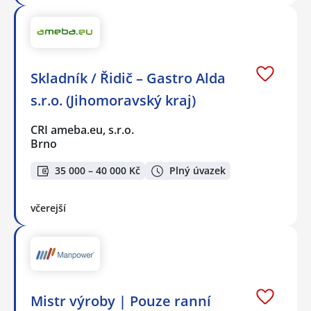
Skladník / Řidič – Gastro Alda
s.r.o. (Jihomoravský kraj)
CRI ameba.eu, s.r.o.
Brno
35 000 – 40 000 Kč
Plný úvazek
včerejší
Mistr výroby | Pouze ranní