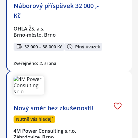
Náborový příspěvek 32 000 ,-
Kč
OHLA ŽS, a.s.
Brno-město, Brno
32 000 – 38 000 Kč
Plný úvazek
Zveřejněno: 2. srpna
Nový směr bez zkušeností!
Nutně vás hledají
4M Power Consulting s.r.o.
Zábrdovice, Brno