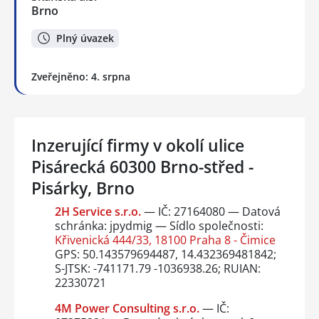
Brno
Plný úvazek
Zveřejněno: 4. srpna
Inzerující firmy v okolí ulice
Pisárecká 60300 Brno-střed -
Pisárky, Brno
2H Service s.r.o.
— IČ: 27164080 — Datová
schránka: jpydmig — Sídlo společnosti:
Křivenická 444/33, 18100 Praha 8 - Čimice
GPS: 50.143579694487, 14.432369481842;
S-JTSK: -741171.79 -1036938.26; RUIAN:
22330721
4M Power Consulting s.r.o.
— IČ: