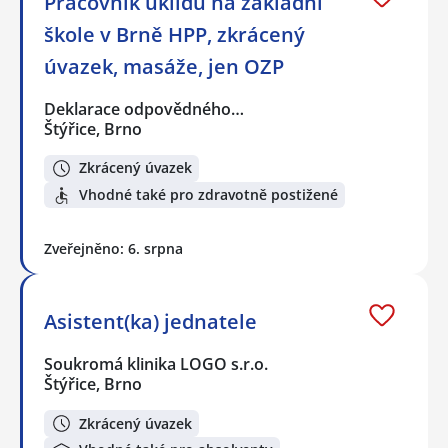
Pracovník úklidu na základní
škole v Brně HPP, zkrácený
úvazek, masáže, jen OZP
Deklarace odpovědného…
Štýřice, Brno
Zkrácený úvazek
Vhodné také pro zdravotně postižené
Zveřejněno: 6. srpna
Asistent(ka) jednatele
Soukromá klinika LOGO s.r.o.
Štýřice, Brno
Zkrácený úvazek