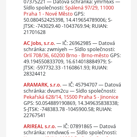
07375221 — Datová schránka: ymrh6xs —
Sídlo společnosti:
Spálená 97/29, 11000
Praha 1 - Nové Město
GPS:
50.080452425398, 14.419654789006; S-
JTSK: -743029.40 -1043769.94; RUIAN:
21701628
AC Jobs, s.r.o.
— IČ: 26962985 — Datová
schránka: zwmiyeh — Sídlo společnosti:
Orlí 708/36, 60200 Brno - Brno-město
GPS:
49.194550833709, 16.614018884979; S-
JTSK: -597732.33 -1160861.93; RUIAN:
28324412
ARAMARK, s.r.o.
— IČ: 45794707 — Datová
schránka: dvum2cu — Sídlo společnosti:
Pekařská 628/14, 15500 Praha 5 - Jinonice
GPS: 50.054889190869, 14.349635838338;
S-JTSK: -748383.78 -1045900.58; RUIAN:
22767541
ARIREAL s.r.o.
— IČ: 07891865 — Datová
schránka: nmdvwc6 — Sídlo společnosti: