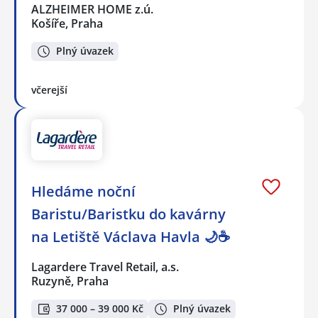
ALZHEIMER HOME z.ú.
Košíře, Praha
Plný úvazek
včerejší
Hledáme noční
Baristu/Baristku do kavárny
na Letiště Václava Havla 🌙☕
Lagardere Travel Retail, a.s.
Ruzyně, Praha
37 000 – 39 000 Kč
Plný úvazek