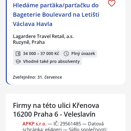
Hledáme parťáka/parťačku do
Bageterie Boulevard na Letišti
Václava Havla
Lagardere Travel Retail, a.s.
Ruzyně, Praha
34 000 – 37 000 Kč
Plný úvazek
Vhodné také pro absolventy
Zveřejněno: 31. července
Firmy na této ulici Křenova
16200 Praha 6 - Veleslavín
APKP s.r.o.
— IČ: 29561485 — Datová
schránka: e64qgrj — Sídlo společnosti: