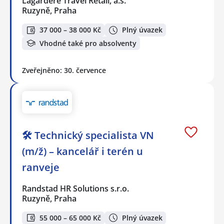
Lagardere Travel Retail, a.s.
Ruzyně, Praha
37 000 – 38 000 Kč
Plný úvazek
Vhodné také pro absolventy
Zveřejněno: 30. července
🛠️ Technický specialista VN
(m/ž) – kancelář i terén u
ranveje
Randstad HR Solutions s.r.o.
Ruzyně, Praha
55 000 – 65 000 Kč
Plný úvazek