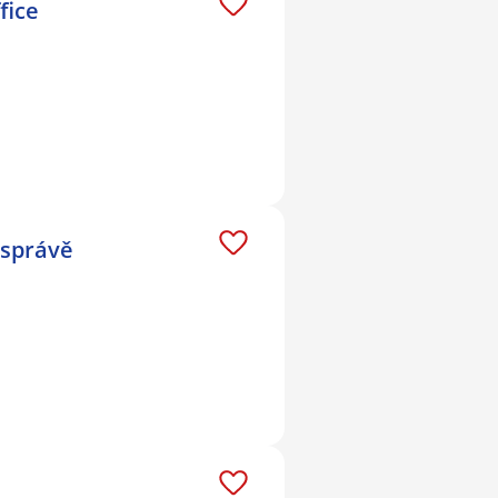
fice
 správě