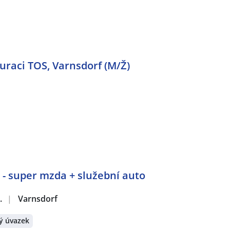
uraci TOS, Varnsdorf (M/Ž)
 - super mzda + služební auto
.
|
Varnsdorf
ý úvazek