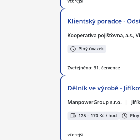
včerejší
Klientský poradce - Odst
Kooperativa pojišťovna, a.s.,
Plný úvazek
Zveřejněno: 31. července
Dělník ve výrobě - Jiří
ManpowerGroup s.r.o.
|
Jiř
125 – 170 Kč / hod
Plný
včerejší