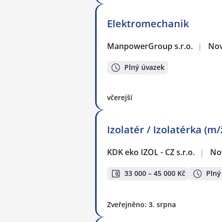
Elektromechanik
ManpowerGroup s.r.o.
|
Nov
Plný úvazek
včerejší
Izolatér / Izolatérka (m
KDK eko IZOL - CZ s.r.o.
|
No
33 000 – 45 000 Kč
Plný
Zveřejněno: 3. srpna