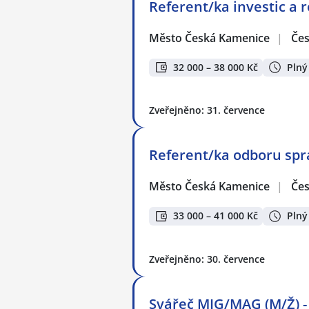
Referent/ka investic a 
Město Česká Kamenice
|
Če
32 000 – 38 000 Kč
Plný
Zveřejněno: 31. července
Referent/ka odboru sprá
Město Česká Kamenice
|
Če
33 000 – 41 000 Kč
Plný
Zveřejněno: 30. července
Svářeč MIG/MAG (M/Ž) - 