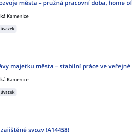
rozvoje města – pružná pracovní doba, home of
ská Kamenice
 úvazek
vy majetku města – stabilní práce ve veřejné
ská Kamenice
 úvazek
zajištěné svozy (A14458)