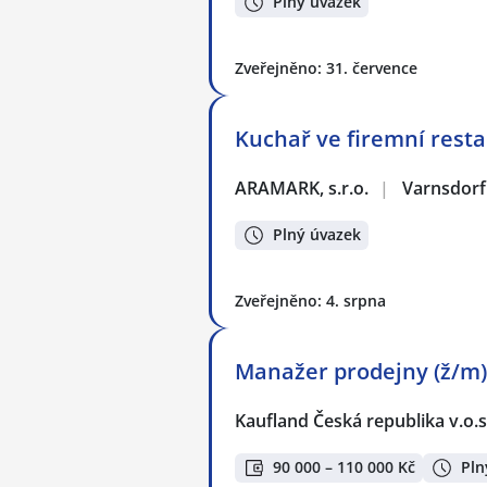
Plný úvazek
Zveřejněno: 31. července
Kuchař ve firemní resta
ARAMARK, s.r.o.
|
Varnsdorf
Plný úvazek
Zveřejněno: 4. srpna
Manažer prodejny (ž/m)
Kaufland Česká republika v.o.s
90 000 – 110 000 Kč
Pln