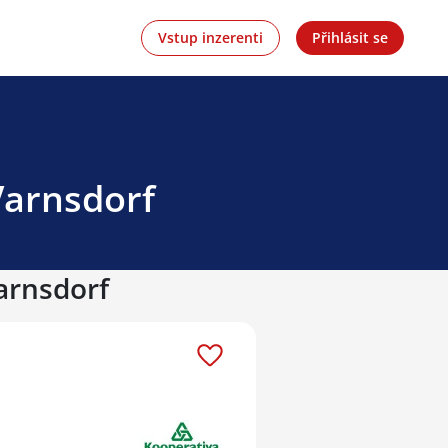
Vstup inzerenti
Přihlásit se
Varnsdorf
Varnsdorf