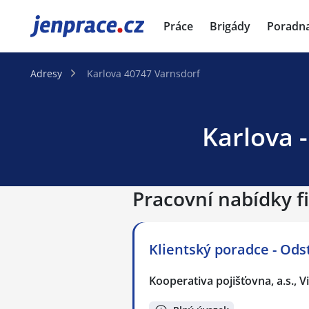
JenPráce.cz
Práce
Brigády
Poradn
Adresy
Karlova 40747 Varnsdorf
Karlova 
Pracovní nabídky f
Klientský poradce - Odst
Kooperativa pojišťovna, a.s.,