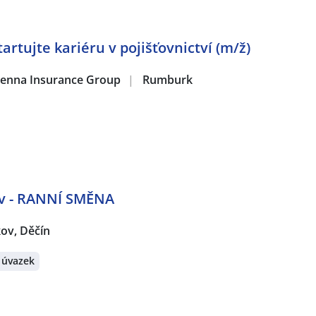
artujte kariéru v pojišťovnictví (m/ž)
 Vienna Insurance Group
|
Rumburk
kov - RANNÍ SMĚNA
íkov, Děčín
 úvazek