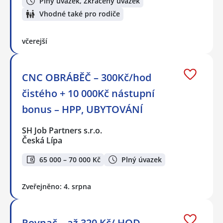
Plný úvazek, Zkrácený úvazek
Vhodné také pro rodiče
včerejší
CNC OBRÁBĚČ – 300Kč/hod
čistého + 10 000Kč nástupní
bonus – HPP, UBYTOVÁNÍ
SH Job Partners s.r.o.
Česká Lípa
65 000 – 70 000 Kč
Plný úvazek
Zveřejněno: 4. srpna
Rovnač – až 320 Kč/ HOD