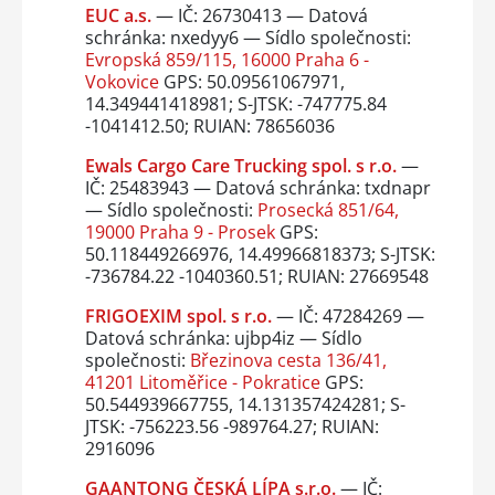
EUC a.s.
— IČ: 26730413 — Datová
schránka: nxedyy6 — Sídlo společnosti:
Evropská 859/115, 16000 Praha 6 -
Vokovice
GPS: 50.09561067971,
14.349441418981; S-JTSK: -747775.84
-1041412.50; RUIAN: 78656036
Ewals Cargo Care Trucking spol. s r.o.
—
IČ: 25483943 — Datová schránka: txdnapr
— Sídlo společnosti:
Prosecká 851/64,
19000 Praha 9 - Prosek
GPS:
50.118449266976, 14.49966818373; S-JTSK:
-736784.22 -1040360.51; RUIAN: 27669548
FRIGOEXIM spol. s r.o.
— IČ: 47284269 —
Datová schránka: ujbp4iz — Sídlo
společnosti:
Březinova cesta 136/41,
41201 Litoměřice - Pokratice
GPS:
50.544939667755, 14.131357424281; S-
JTSK: -756223.56 -989764.27; RUIAN:
2916096
GAANTONG ČESKÁ LÍPA s.r.o.
— IČ: