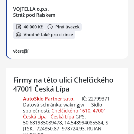
VOJTELLA o.p.s.
Stráž pod Ralskem
40 000 Kč
Plný úvazek
Vhodné také pro cizince
včerejší
Firmy na této ulici Chelčického
47001 Česká Lípa
AutoSklo Partner s.r.o.
— IČ: 22799371 —
Datová schránka: wakmgjw — Sídlo
společnosti:
Chelčického 1610, 47001
Česká Lípa - Česká Lípa
GPS:
50.681985089478, 14.548994085584; S-
JTSK: -724850.87 -978724.93; RUIAN: