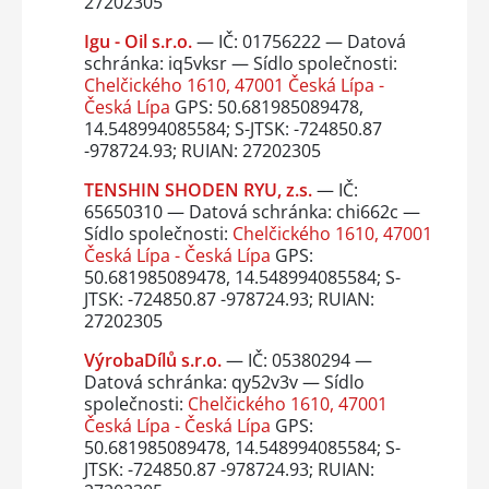
27202305
Igu - Oil s.r.o.
— IČ: 01756222 — Datová
schránka: iq5vksr — Sídlo společnosti:
Chelčického 1610, 47001 Česká Lípa -
Česká Lípa
GPS: 50.681985089478,
14.548994085584; S-JTSK: -724850.87
-978724.93; RUIAN: 27202305
TENSHIN SHODEN RYU, z.s.
— IČ:
65650310 — Datová schránka: chi662c —
Sídlo společnosti:
Chelčického 1610, 47001
Česká Lípa - Česká Lípa
GPS:
50.681985089478, 14.548994085584; S-
JTSK: -724850.87 -978724.93; RUIAN:
27202305
VýrobaDílů s.r.o.
— IČ: 05380294 —
Datová schránka: qy52v3v — Sídlo
společnosti:
Chelčického 1610, 47001
Česká Lípa - Česká Lípa
GPS:
50.681985089478, 14.548994085584; S-
JTSK: -724850.87 -978724.93; RUIAN: