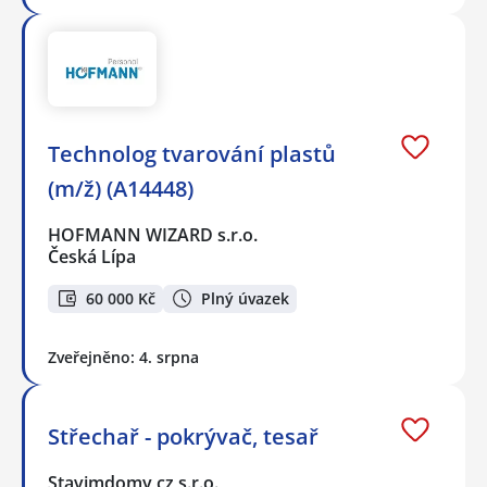
Technolog tvarování plastů
(m/ž) (A14448)
HOFMANN WIZARD s.r.o.
Česká Lípa
60 000 Kč
Plný úvazek
Zveřejněno: 4. srpna
Střechař - pokrývač, tesař
Stavimdomy cz s.r.o.