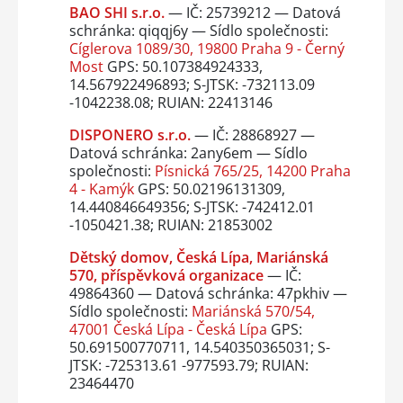
BAO SHI s.r.o.
— IČ: 25739212 — Datová
schránka: qiqqj6y — Sídlo společnosti:
Cíglerova 1089/30, 19800 Praha 9 - Černý
Most
GPS: 50.107384924333,
14.567922496893; S-JTSK: -732113.09
-1042238.08; RUIAN: 22413146
DISPONERO s.r.o.
— IČ: 28868927 —
Datová schránka: 2any6em — Sídlo
společnosti:
Písnická 765/25, 14200 Praha
4 - Kamýk
GPS: 50.02196131309,
14.440846649356; S-JTSK: -742412.01
-1050421.38; RUIAN: 21853002
Dětský domov, Česká Lípa, Mariánská
570, příspěvková organizace
— IČ:
49864360 — Datová schránka: 47pkhiv —
Sídlo společnosti:
Mariánská 570/54,
47001 Česká Lípa - Česká Lípa
GPS:
50.691500770711, 14.540350365031; S-
JTSK: -725313.61 -977593.79; RUIAN:
23464470