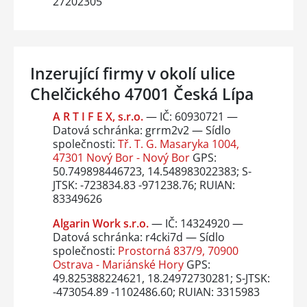
27202305
Inzerující firmy v okolí ulice
Chelčického 47001 Česká Lípa
A R T I F E X, s.r.o.
— IČ: 60930721 —
Datová schránka: grrm2v2 — Sídlo
společnosti:
Tř. T. G. Masaryka 1004,
47301 Nový Bor - Nový Bor
GPS:
50.749898446723, 14.548983022383; S-
JTSK: -723834.83 -971238.76; RUIAN:
83349626
Algarin Work s.r.o.
— IČ: 14324920 —
Datová schránka: r4cki7d — Sídlo
společnosti:
Prostorná 837/9, 70900
Ostrava - Mariánské Hory
GPS:
49.825388224621, 18.24972730281; S-JTSK:
-473054.89 -1102486.60; RUIAN: 3315983