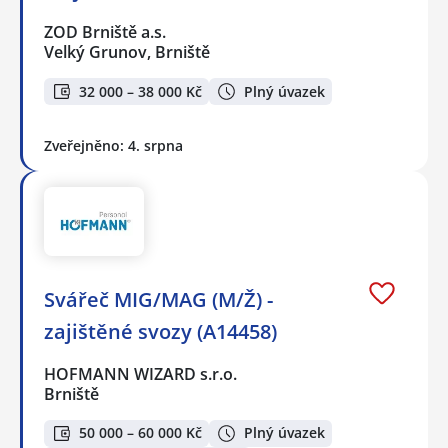
ZOD Brniště a.s.
Velký Grunov, Brniště
32 000 – 38 000 Kč
Plný úvazek
Zveřejněno: 4. srpna
Svářeč MIG/MAG (M/Ž) -
zajištěné svozy (A14458)
HOFMANN WIZARD s.r.o.
Brniště
50 000 – 60 000 Kč
Plný úvazek