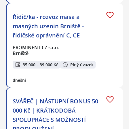
Řidič/ka - rozvoz masa a
masných uzenin Brniště -
řidičské oprávnění C, CE
PROMINENT CZ s.r.o.
Brniště
35 000 – 39 000 Kč
Plný úvazek
dnešní
SVÁŘEČ | NÁSTUPNÍ BONUS 50
000 Kč | KRÁTKODOBÁ
SPOLUPRÁCE S MOŽNOSTÍ
PRODLOUŽENÍ