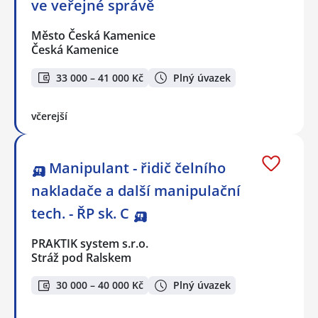
ve veřejné správě
Město Česká Kamenice
Česká Kamenice
33 000 – 41 000 Kč
Plný úvazek
včerejší
🛺 Manipulant - řidič čelního
nakladače a další manipulační
tech. - ŘP sk. C 🛺
PRAKTIK system s.r.o.
Stráž pod Ralskem
30 000 – 40 000 Kč
Plný úvazek