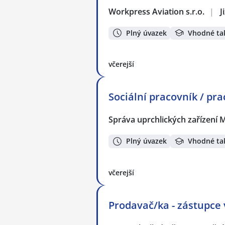
Workpress Aviation s.r.o.
|
J
Plný úvazek
Vhodné ta
včerejší
Sociální pracovník / pra
Správa uprchlických zařízení M
Plný úvazek
Vhodné ta
včerejší
Prodavač/ka - zástupce