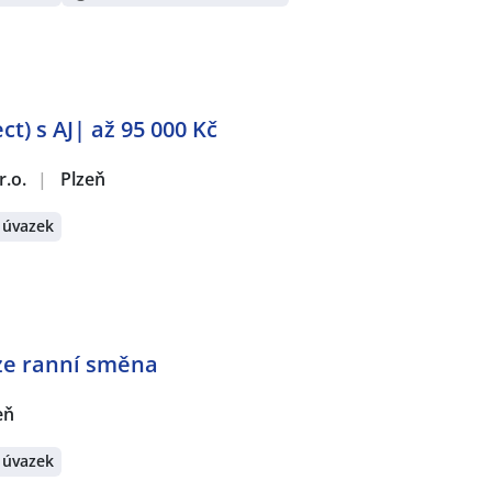
) s AJ| až 95 000 Kč
r.o.
|
Plzeň
 úvazek
ze ranní směna
eň
 úvazek