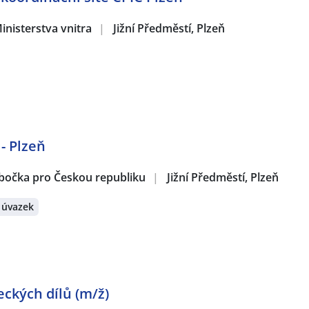
inisterstva vnitra
|
Jižní Předměstí, Plzeň
- Plzeň
obočka pro Českou republiku
|
Jižní Předměstí, Plzeň
 úvazek
ckých dílů (m/ž)