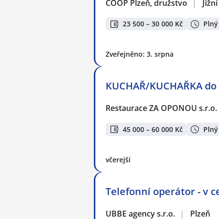
COOP Plzeň, družstvo
|
Jižn
23 500 – 30 000 Kč
Plný
Zveřejněno: 3. srpna
KUCHAŘ/KUCHAŘKA do di
Restaurace ZA OPONOU s.r.o.
45 000 – 60 000 Kč
Plný
včerejší
Telefonní operátor - v c
UBBE agency s.r.o.
|
Plzeň