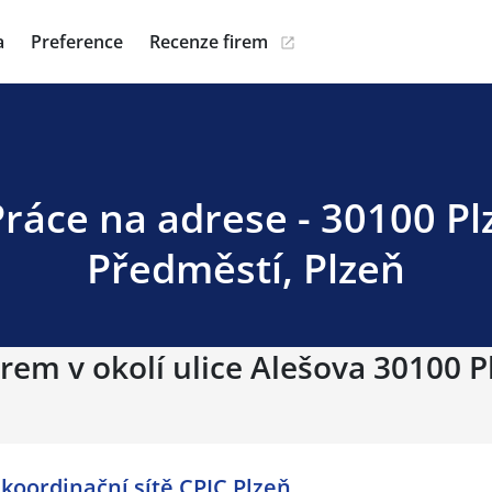
a
Preference
Recenze firem
Práce na adrese - 30100 Plze
Předměstí, Plzeň
rem v okolí ulice Alešova 30100 Plz
 koordinační sítě CPIC Plzeň