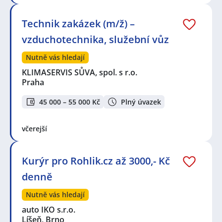
Technik zakázek (m/ž) –
vzduchotechnika, služební vůz
Nutně vás hledají
KLIMASERVIS SŮVA, spol. s r.o.
Praha
45 000 – 55 000 Kč
Plný úvazek
včerejší
Kurýr pro Rohlik.cz až 3000,- Kč
denně
Nutně vás hledají
auto IKO s.r.o.
Líšeň, Brno