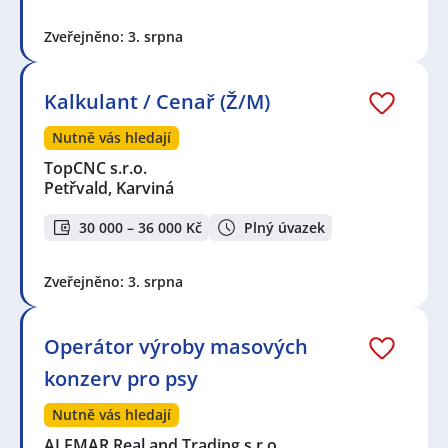
Zveřejněno: 3. srpna
Kalkulant / Cenař (Ž/M)
Nutně vás hledají
TopCNC s.r.o.
Petřvald, Karviná
30 000 – 36 000 Kč
Plný úvazek
Zveřejněno: 3. srpna
Operátor výroby masových
konzerv pro psy
Nutně vás hledají
ALEMAR Real and Trading s.r.o.