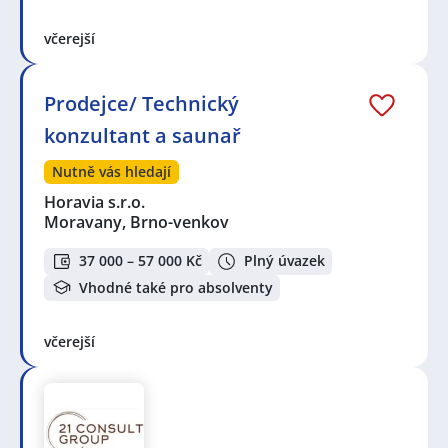
včerejší
Prodejce/ Technický
konzultant a saunař
Nutně vás hledají
Horavia s.r.o.
Moravany, Brno-venkov
37 000 – 57 000 Kč
Plný úvazek
Vhodné také pro absolventy
včerejší