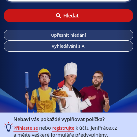
Hledat
Upřesnit hledání
Vyhledávání s AI
Nebaví vás pokaždé vyplňovat políčka?
nebo
k účtu
JenPráce.cz
Přihlaste se
registrujte
a mějte veškeré
formuláře předvyplněny.