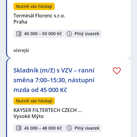
Nutně vás hledají
Terminál Florenc s.r.o.
Praha
40 000 – 50 000 Kč
Plný úvazek
včerejší
Skladník (m/ž) s VZV – ranní
směna 7:00–15:30, nástupní
mzda od 45 000 Kč
Nutně vás hledají
KAYSER FILTERTECH CZECH …
Vysoké Mýto
45 000 – 48 000 Kč
Plný úvazek