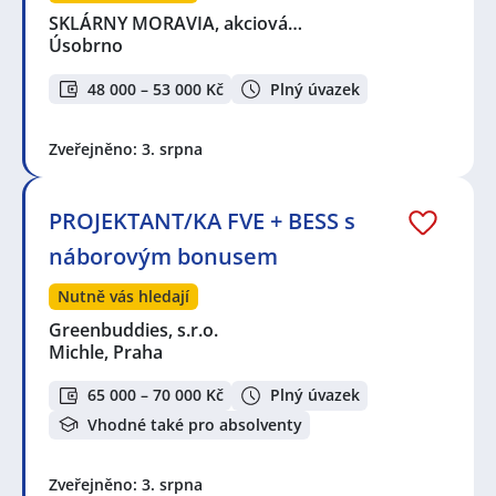
SKLÁRNY MORAVIA, akciová…
Úsobrno
48 000 – 53 000 Kč
Plný úvazek
Zveřejněno: 3. srpna
PROJEKTANT/KA FVE + BESS s
náborovým bonusem
Nutně vás hledají
Greenbuddies, s.r.o.
Michle, Praha
65 000 – 70 000 Kč
Plný úvazek
Vhodné také pro absolventy
Zveřejněno: 3. srpna