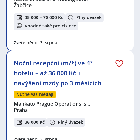
Žabčice
35 000 – 70 000 Kč
Plný úvazek
Vhodné také pro cizince
Zveřejněno: 3. srpna
Noční recepční (m/ž) ve 4*
hotelu – až 36 000 Kč +
navýšení mzdy po 3 měsících
Nutně vás hledají
Mankato Prague Operations, s…
Praha
36 000 Kč
Plný úvazek
Zveřejněno: 3. srpna