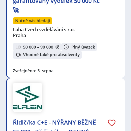
garantovaný výdělek 50 000 Kč
🚀
Nutně vás hledají
Laba Czech vzdělávání s.r.o.
Praha
50 000 – 90 000 Kč
Plný úvazek
Vhodné také pro absolventy
Zveřejněno: 3. srpna
Řidič/ka C+E - NÝŘANY BĚŽNĚ