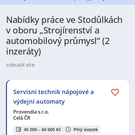
Nabídky práce ve Stodůlkách
v oboru „Strojírenství a
automobilový průmysl“ (2
inzeráty)
zobrazit více
Charakteristika města a jeho instituce:
Stodůlky,
rozkládající se na západním okraji Prahy, jsou jednou
z moderních městských částí hlavního města České
republiky. Tato městská část vznikla v 70. letech 20.
Servisní technik nápojové a
století a stala se důležitou součástí Prahy. I když není
výdejní automaty
na první pohled spojena s historickým městem, staly
se Stodůlky důležitým obytným prostředím s mnoha
Provendia s.r.o.
veřejnými institucemi, jako jsou školy, knihovny a
Celá ČR
sportoviště.
45 000 – 60 000 Kč
Plný úvazek