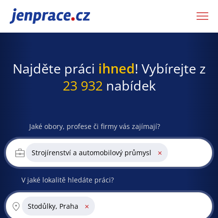
JenPráce.cz
Najděte práci
ihned
! Vybírejte z
23 932
nabídek
Jaké obory, profese či firmy vás zajímají?
×
Strojírenství a automobilový průmysl
V jaké lokalitě hledáte práci?
×
Stodůlky, Praha