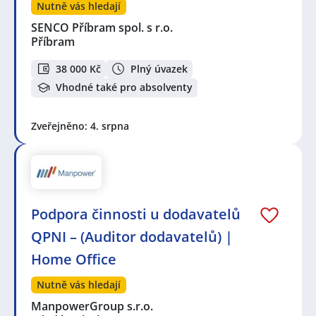
Nutně vás hledají
SENCO Příbram spol. s r.o.
Příbram
38 000 Kč
Plný úvazek
Vhodné také pro absolventy
Zveřejněno: 4. srpna
Podpora činnosti u dodavatelů
QPNI – (Auditor dodavatelů) |
Home Office
Nutně vás hledají
ManpowerGroup s.r.o.