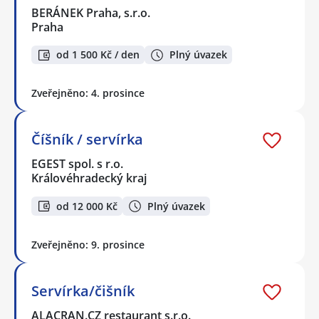
BERÁNEK Praha, s.r.o.
Praha
od 1 500 Kč / den
Plný úvazek
Zveřejněno: 4. prosince
Číšník / servírka
EGEST spol. s r.o.
Královéhradecký kraj
od 12 000 Kč
Plný úvazek
Zveřejněno: 9. prosince
Servírka/čišník
ALACRAN.CZ restaurant s.r.o.