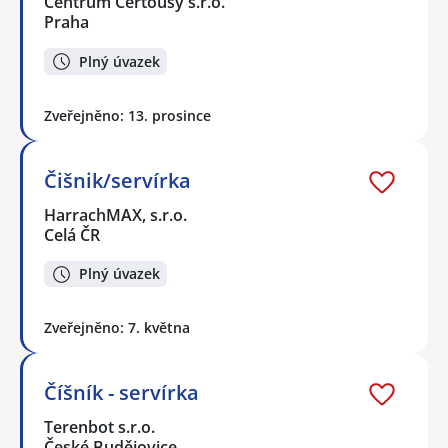
Centrum Čertousy s.r.o.
Praha
Plný úvazek
Zveřejněno: 13. prosince
Čišnik/servírka
HarrachMAX, s.r.o.
Celá ČR
Plný úvazek
Zveřejněno: 7. května
Číšník - servírka
Terenbot s.r.o.
České Budějovice