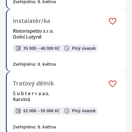
Zveřejněno: 8. května
Instalatér/ka
Ristorispetto s.r.o.
Dolní Lutyně
35 000 – 40 000 Kč
Plný úvazek
Zveřejněno: 8. května
Traťový dělník
S u b t e r r a a.s.
Karviná
52 000 – 55 000 Kč
Plný úvazek
Zveřejněno: 8. května