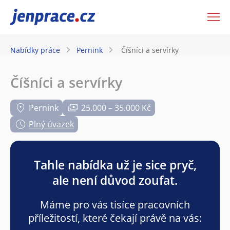
JenPráce.cz
Nabídky práce
Pernink
Číšníci a servírky
Číšníci a servírky
Pernink
25.000 – 35.000 Kč
Plný úvazek
Tahle nabídka už je sice pryč,
ale není důvod zoufat.
Máme pro vás tisíce pracovních
příležitostí, které čekají právě na vás: