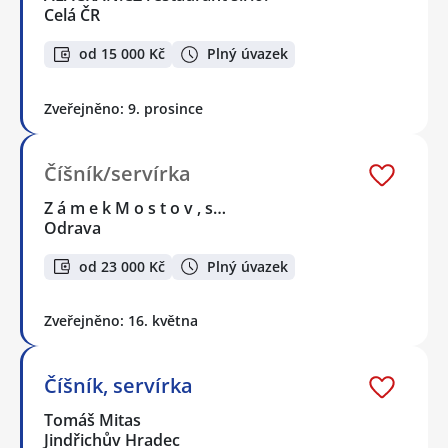
Celá ČR
od 15 000 Kč
Plný úvazek
Zveřejněno: 9. prosince
Číšník/servírka
Z á m e k M o s t o v , s…
Odrava
od 23 000 Kč
Plný úvazek
Zveřejněno: 16. května
Číšník, servírka
Tomáš Mitas
Jindřichův Hradec