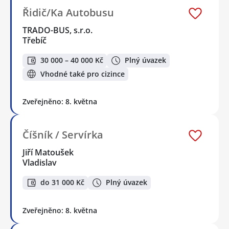
Řidič/Ka Autobusu
TRADO-BUS, s.r.o.
Třebíč
30 000 – 40 000 Kč
Plný úvazek
Vhodné také pro cizince
Zveřejněno: 8. května
Číšník / Servírka
Jiří Matoušek
Vladislav
do 31 000 Kč
Plný úvazek
Zveřejněno: 8. května