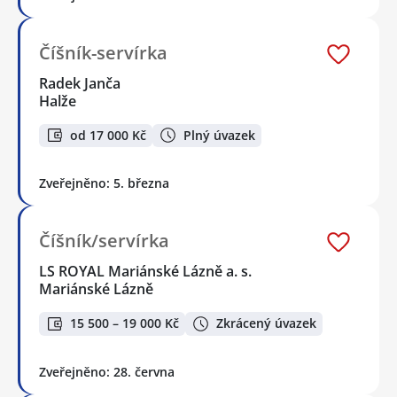
Číšník-servírka
Radek Janča
Halže
od 17 000 Kč
Plný úvazek
Zveřejněno: 5. března
Číšník/servírka
LS ROYAL Mariánské Lázně a. s.
Mariánské Lázně
15 500 – 19 000 Kč
Zkrácený úvazek
Zveřejněno: 28. června