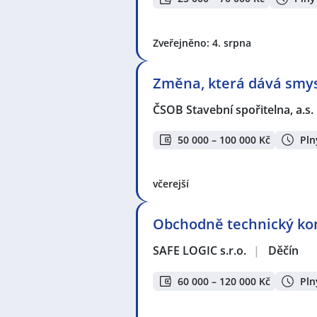
Zveřejněno: 4. srpna
Změna, která dává smysl
ČSOB Stavební spořitelna, a.s.
50 000 – 100 000 Kč
Pln
včerejší
Obchodně technický konz
SAFE LOGIC s.r.o.
|
Děčín
60 000 – 120 000 Kč
Pln