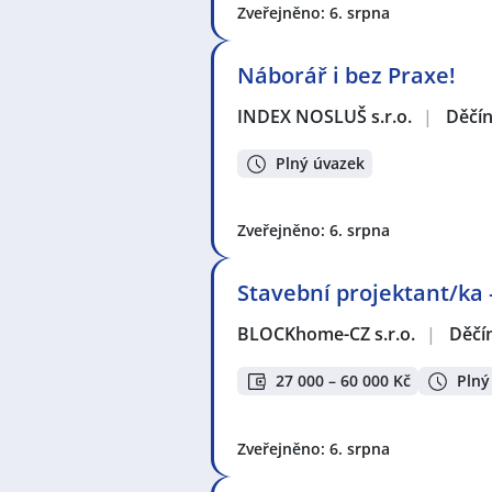
Zveřejněno: 6. srpna
Náborář i bez Praxe!
INDEX NOSLUŠ s.r.o.
|
Děčí
Plný úvazek
Zveřejněno: 6. srpna
Stavební projektant/ka 
BLOCKhome-CZ s.r.o.
|
Děčí
27 000 – 60 000 Kč
Plný
Zveřejněno: 6. srpna