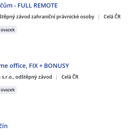
dičům - FULL REMOTE
štěpný závod zahraniční právnické osoby
|
Celá ČR
 úvazek
ome office, FIX + BONUSY
s s.r.o., odštěpný závod
|
Celá ČR
 úvazek
čín