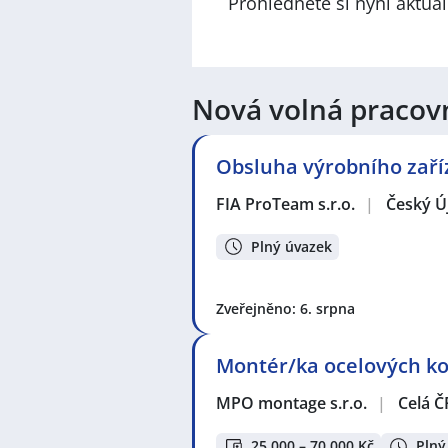
Prohlédněte si nyní aktuá
Nová volná pracov
Obsluha výrobního zaří
FIA ProTeam s.r.o.
|
Český Ú
Plný úvazek
Zveřejněno: 6. srpna
Montér/ka ocelových kon
MPO montage s.r.o.
|
Celá Č
25 000 – 70 000 Kč
Plný