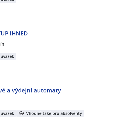
STUP IHNED
ín
 úvazek
ové a výdejní automaty
 úvazek
Vhodné také pro absolventy