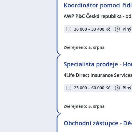
Koordinátor pomoci ři
AWP P&C Česká republika - od
30 000 – 33 400 Kč
Plný
Zveřejněno: 5. srpna
Specialista prodeje - H
4Life Direct Insurance Service
23 000 – 60 000 Kč
Plný
Zveřejněno: 5. srpna
Obchodní zástupce - Dě