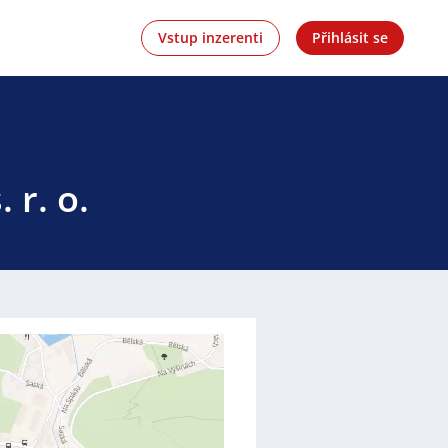
Vstup inzerenti
Přihlásit se
 r. o.