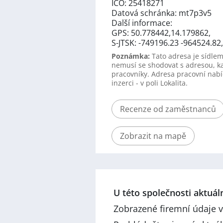
IČO: 25418271
Datová schránka: mt7p3v5
Další informace:
GPS: 50.778442,14.179862,
S-JTSK: -749196.23 -964524.82
Poznámka:
Tato adresa je sídlem
nemusí se shodovat s adresou, k
pracovníky. Adresa pracovní nabí
inzerci - v poli Lokalita.
Recenze od zaměstnanců
Zobrazit na mapě
U této společnosti aktuá
Zobrazené firemní údaje v