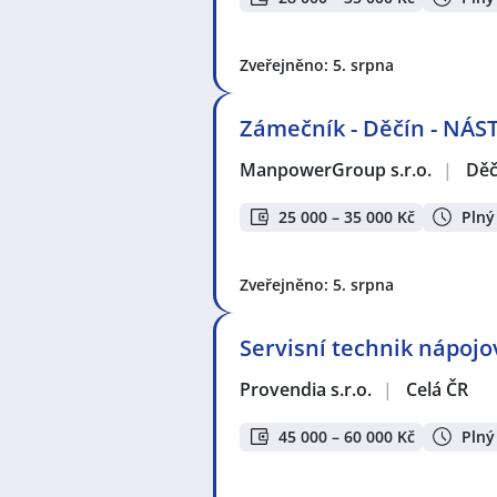
Zveřejněno: 5. srpna
Zámečník - Děčín - NÁ
ManpowerGroup s.r.o.
|
Děč
25 000 – 35 000 Kč
Plný
Zveřejněno: 5. srpna
Servisní technik nápoj
Provendia s.r.o.
|
Celá ČR
45 000 – 60 000 Kč
Plný