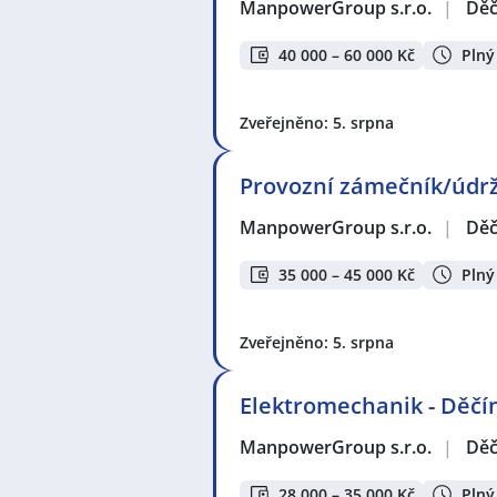
ManpowerGroup s.r.o.
|
Děč
40 000 – 60 000 Kč
Plný
Zveřejněno: 5. srpna
Provozní zámečník/údrž
ManpowerGroup s.r.o.
|
Děč
35 000 – 45 000 Kč
Plný
Zveřejněno: 5. srpna
Elektromechanik - Děčí
ManpowerGroup s.r.o.
|
Děč
28 000 – 35 000 Kč
Plný