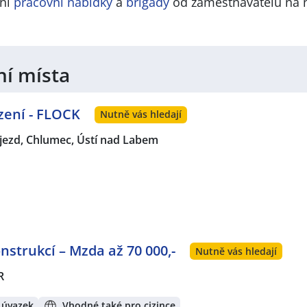
lní
pracovní nabídky
a
brigády
od zaměstnavatelů na 
ní místa
zení - FLOCK
Nutně vás hledají
jezd, Chlumec, Ústí nad Labem
strukcí – Mzda až 70 000,-
Nutně vás hledají
R
 úvazek
Vhodné také pro cizince