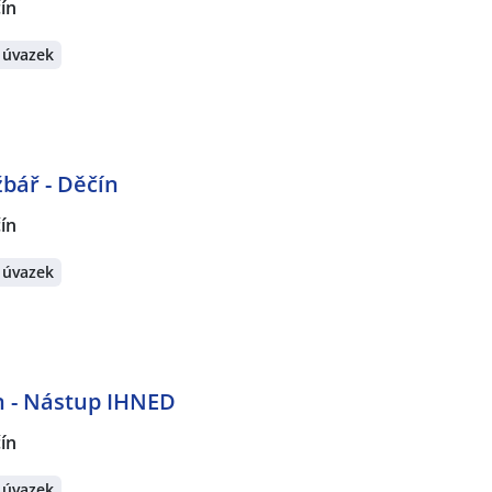
ín
 úvazek
bář - Děčín
ín
 úvazek
n - Nástup IHNED
ín
 úvazek