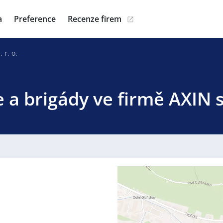
a
Preference
Recenze firem
 r. o.
 a brigády ve firmě AXIN s.