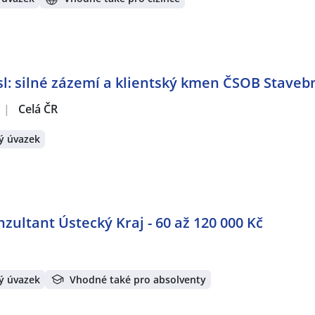
: silné zázemí a klientský kmen ČSOB Stavebn
|
Celá ČR
ý úvazek
ultant Ústecký Kraj - 60 až 120 000 Kč
ý úvazek
Vhodné také pro absolventy