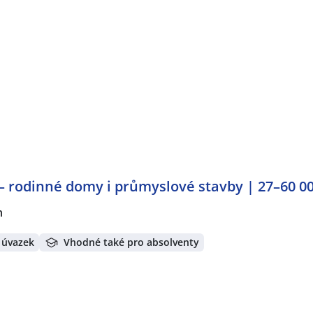
n
– rodinné domy i průmyslové stavby | 27–60 0
n
 úvazek
Vhodné také pro absolventy