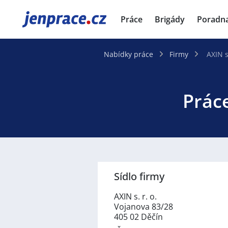
JenPráce.cz
Práce
Brigády
Poradn
Nabídky práce
Firmy
AXIN s.
Práce
Sídlo firmy
AXIN s. r. o.
Vojanova 83/28
405 02 Děčín