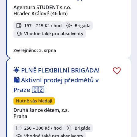
Agentura STUDENT s.r.o.
Hradec Králové
(46 km)
197 – 215 Kč / hod
Brigáda
Vhodné také pro absolventy
Zveřejněno: 3. srpna
🌟 PLNĚ FLEXIBILNÍ BRIGÁDA!
🛍️ Aktivní prodej předmětů v
Praze 🇨🇿
Nutně vás hledají
Druhá šance dětem, z.s.
Praha
250 – 300 Kč / hod
Brigáda
Vhodné také pro absolventy