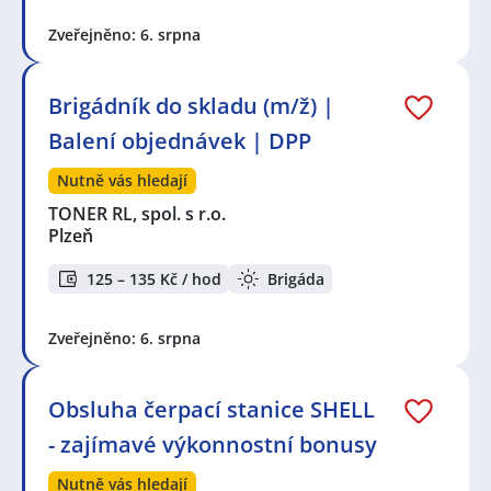
Zveřejněno: 6. srpna
Brigádník do skladu (m/ž) |
Balení objednávek | DPP
Nutně vás hledají
TONER RL, spol. s r.o.
Plzeň
125 – 135 Kč / hod
Brigáda
Zveřejněno: 6. srpna
Obsluha čerpací stanice SHELL
- zajímavé výkonnostní bonusy
Nutně vás hledají