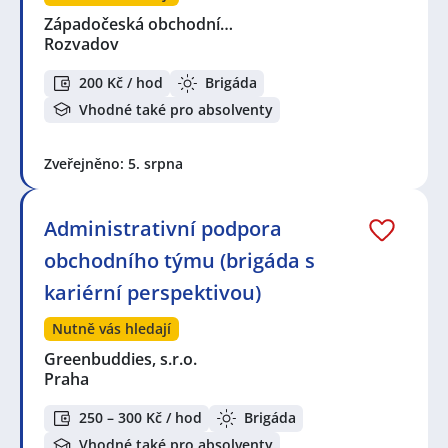
Západočeská obchodní…
Rozvadov
200 Kč / hod
Brigáda
Vhodné také pro absolventy
Zveřejněno: 5. srpna
Administrativní podpora
obchodního týmu (brigáda s
kariérní perspektivou)
Nutně vás hledají
Greenbuddies, s.r.o.
Praha
250 – 300 Kč / hod
Brigáda
Vhodné také pro absolventy