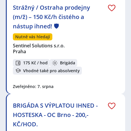
Strážný / Ostraha prodejny
(m/ž) – 150 Kč/h čistého a
nástup ihned! 🛡️
Nutně vás hledají
Sentinel Solutions s.r.o.
Praha
175 Kč / hod
Brigáda
Vhodné také pro absolventy
Zveřejněno: 7. srpna
BRIGÁDA S VÝPLATOU IHNED -
HOSTESKA - OC Brno - 200,-
KČ/HOD.