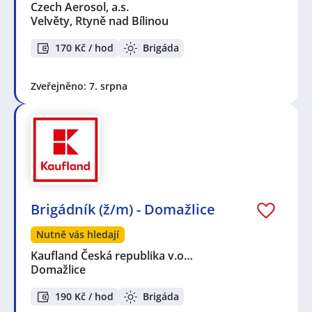
Czech Aerosol, a.s.
Velvěty, Rtyně nad Bílinou
170 Kč / hod
Brigáda
Zveřejněno: 7. srpna
Brigádník (ž/m) - Domažlice
Nutně vás hledají
Kaufland Česká republika v.o…
Domažlice
190 Kč / hod
Brigáda