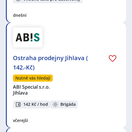
dnešní
Ostraha prodejny Jihlava (
142.-Kč)
Nutně vás hledají
ABI Special s.r.o.
Jihlava
142 Kč / hod
Brigáda
včerejší