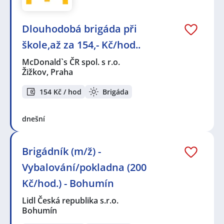
Dlouhodobá brigáda při
škole,až za 154,- Kč/hod..
McDonald`s ČR spol. s r.o.
Žižkov, Praha
154 Kč / hod
Brigáda
dnešní
Brigádník (m/ž) -
Vybalování/pokladna (200
Kč/hod.) - Bohumín
Lidl Česká republika s.r.o.
Bohumín