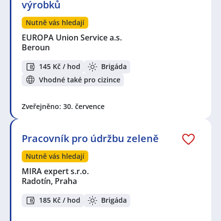
výrobků
Nutně vás hledají
EUROPA Union Service a.s.
Beroun
145 Kč / hod
Brigáda
Vhodné také pro cizince
Zveřejněno: 30. července
Pracovník pro údržbu zeleně
Nutně vás hledají
MIRA expert s.r.o.
Radotín, Praha
185 Kč / hod
Brigáda