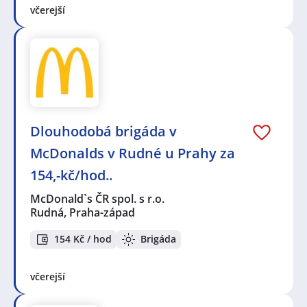
včerejší
Dlouhodobá brigáda v
McDonalds v Rudné u Prahy za
154,-kč/hod..
McDonald`s ČR spol. s r.o.
Rudná, Praha-západ
154 Kč / hod
Brigáda
včerejší