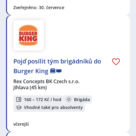
Zveřejněno: 30. července
Pojď posílit tým brigádníků do
Burger King 🍔👑
Rex Concepts BK Czech s.r.o.
Jihlava
(45 km)
160 – 172 Kč / hod
Brigáda
Vhodné také pro absolventy
včerejší