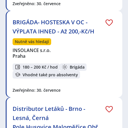
Zveřejněno: 30. července
BRIGÁDA- HOSTESKA V OC -
VÝPLATA IHNED - Až 200,-Kč/H
Nutně vás hledají
INSOLANCE s.r.o.
Praha
180 – 200 Kč / hod
Brigáda
Vhodné také pro absolventy
Zveřejněno: 30. července
Distributor Letáků - Brno -
Lesná, Černá
Pole,Husovice,Maloměřice,Obř