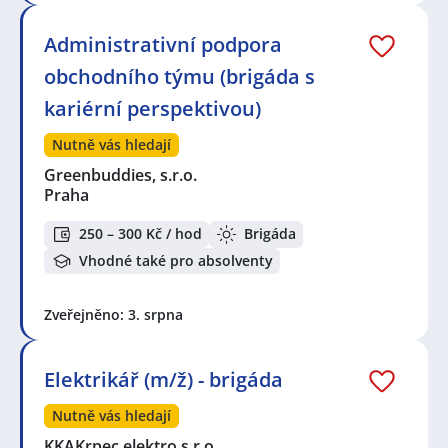
Administrativní podpora
obchodního týmu (brigáda s
kariérní perspektivou)
Nutně vás hledají
Greenbuddies, s.r.o.
Praha
250 – 300 Kč / hod
Brigáda
Vhodné také pro absolventy
Zveřejněno: 3. srpna
Elektrikář (m/ž) - brigáda
Nutně vás hledají
KKAKrpec elektro s.r.o.