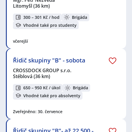
Litomyšl
(36 km)
300 – 301 Kč / hod
Brigáda
Vhodné také pro studenty
včerejší
Řidič skupiny "B" - sobota
CROSSDOCK GROUP s.r.o.
Stéblová
(36 km)
650 – 950 Kč / úkol
Brigáda
Vhodné také pro absolventy
Zveřejněno: 30. července
Řidič skupiny "B"- až 22.500,-