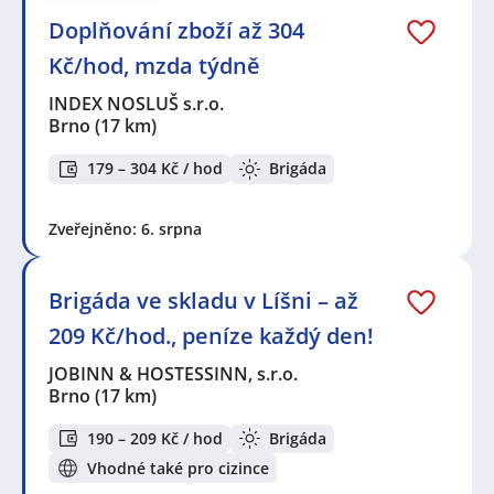
Doplňování zboží až 304
Kč/hod, mzda týdně
INDEX NOSLUŠ s.r.o.
Brno
(17 km)
179 – 304 Kč / hod
Brigáda
Zveřejněno: 6. srpna
Brigáda ve skladu v Líšni – až
209 Kč/hod., peníze každý den!
JOBINN & HOSTESSINN, s.r.o.
Brno
(17 km)
190 – 209 Kč / hod
Brigáda
Vhodné také pro cizince