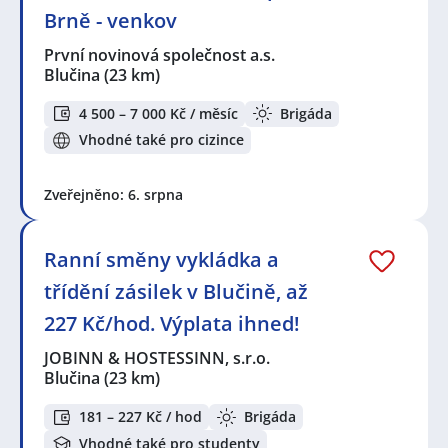
Brně - venkov
První novinová společnost a.s.
Blučina
(23 km)
4 500 – 7 000 Kč / měsíc
Brigáda
Vhodné také pro cizince
Zveřejněno: 6. srpna
Ranní směny vykládka a
třídění zásilek v Blučině, až
227 Kč/hod. Výplata ihned!
JOBINN & HOSTESSINN, s.r.o.
Blučina
(23 km)
181 – 227 Kč / hod
Brigáda
Vhodné také pro studenty