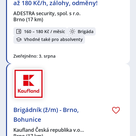
až 180 Kč/h, zálohy, odměny!
ADESTRA security, spol. s r.o.
Brno
(17 km)
160 – 180 Kč / měsíc
Brigáda
Vhodné také pro absolventy
Zveřejněno: 3. srpna
Brigádník (ž/m) - Brno,
Bohunice
Kaufland Česká republika v.o…
Brno
(17 km)