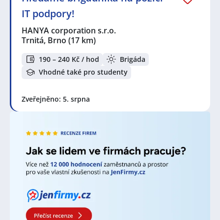
IT podpory!
Seznam lokalit v zobrazených inzerátech:
Celá ČR
,
Brno
,
Bohunice, Brno
,
Kuřim
,
Trnitá, Brno
,
HANYA corporation s.r.o.
Černovice, Brno
,
Železné
,
Slatina, Brno
,
Čermákovice
,
Trnitá, Brno
(17 km)
Blučina
,
Blansko
,
Velké Němčice
,
Slavkov u Brna
,
Třebíč
,
Hustopeče
,
Znojmo
,
Mikulov, okres Břeclav
190 – 240 Kč / hod
Brigáda
Vhodné také pro studenty
Zveřejněno: 5. srpna