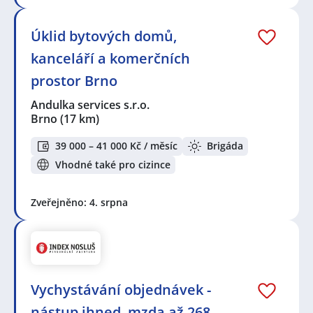
Úklid bytových domů,
kanceláří a komerčních
prostor Brno
Andulka services s.r.o.
Brno
(17 km)
39 000 – 41 000 Kč / měsíc
Brigáda
Vhodné také pro cizince
Zveřejněno: 4. srpna
Vychystávání objednávek -
nástup ihned, mzda až 268