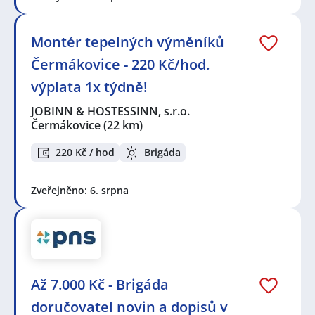
Montér tepelných výměníků
Čermákovice - 220 Kč/hod.
výplata 1x týdně!
JOBINN & HOSTESSINN, s.r.o.
Čermákovice
(22 km)
220 Kč / hod
Brigáda
Zveřejněno: 6. srpna
Až 7.000 Kč - Brigáda
doručovatel novin a dopisů v