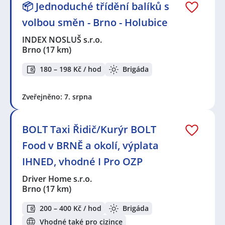
📦 Jednoduché třídění balíků s
volbou směn - Brno - Holubice
INDEX NOSLUŠ s.r.o.
Brno
(17 km)
180 – 198 Kč / hod
Brigáda
Zveřejněno: 7. srpna
BOLT Taxi Řidič/Kurýr BOLT
Food v BRNĚ a okolí, výplata
IHNED, vhodné I Pro OZP
Driver Home s.r.o.
Brno
(17 km)
200 – 400 Kč / hod
Brigáda
Vhodné také pro cizince