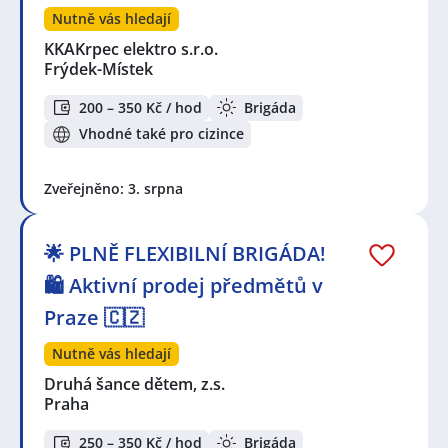
Nutně vás hledají
KKAKrpec elektro s.r.o.
Frýdek-Místek
200 – 350 Kč / hod
Brigáda
Vhodné také pro cizince
Zveřejněno: 3. srpna
🌟 PLNĚ FLEXIBILNÍ BRIGÁDA!
🛍️ Aktivní prodej předmětů v
Praze 🇨🇿
Nutně vás hledají
Druhá šance dětem, z.s.
Praha
250 – 350 Kč / hod
Brigáda