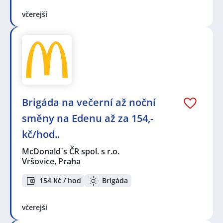
včerejší
Brigáda na večerní až noční
směny na Edenu až za 154,-
kč/hod..
McDonald`s ČR spol. s r.o.
Vršovice, Praha
154 Kč / hod
Brigáda
včerejší