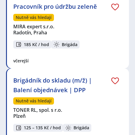
Pracovník pro údržbu zeleně
Nutně vás hledají
MIRA expert s.r.o.
Radotín, Praha
185 Kč / hod
Brigáda
včerejší
Brigádník do skladu (m/ž) |
Balení objednávek | DPP
Nutně vás hledají
TONER RL, spol. s r.o.
Plzeň
125 – 135 Kč / hod
Brigáda