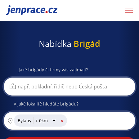
JenPráce.cz
Nabídka
Brigád
Jaké brigády či firmy vás zajímají?
V jaké lokalitě hledáte brigádu?
×
Bylany