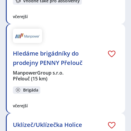
Vhodné také pro absolventy
včerejší
Hledáme brigádníky do
prodejny PENNY Přelouč
ManpowerGroup s.r.o.
Přelouč
(15 km)
Brigáda
včerejší
Uklízeč/Uklízečka Holice