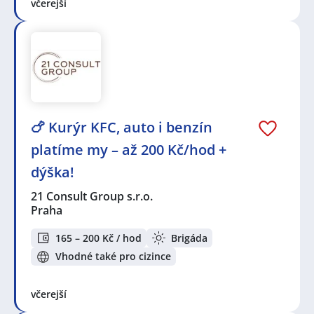
včerejší
🍗 Kurýr KFC, auto i benzín
platíme my – až 200 Kč/hod +
dýška!
21 Consult Group s.r.o.
Praha
165 – 200 Kč / hod
Brigáda
Vhodné také pro cizince
včerejší