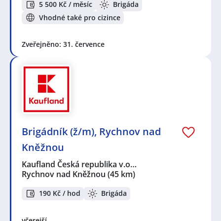
5 500 Kč / měsíc
Brigáda
Vhodné také pro cizince
Zveřejněno: 31. července
Brigádník (ž/m), Rychnov nad
Kněžnou
Kaufland Česká republika v.o…
Rychnov nad Kněžnou
(45 km)
190 Kč / hod
Brigáda
včerejší