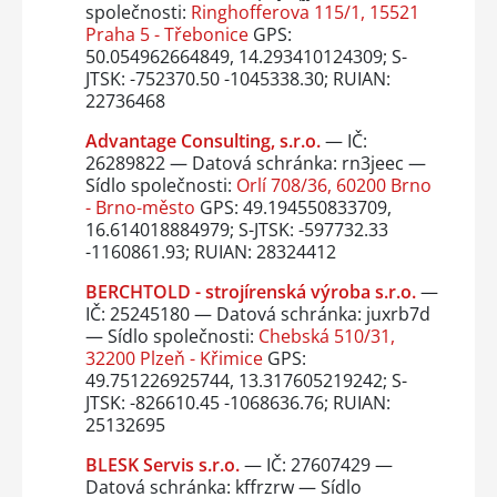
společnosti:
Ringhofferova 115/1, 15521
Praha 5 - Třebonice
GPS:
50.054962664849, 14.293410124309; S-
JTSK: -752370.50 -1045338.30; RUIAN:
22736468
Advantage Consulting, s.r.o.
— IČ:
26289822 — Datová schránka: rn3jeec —
Sídlo společnosti:
Orlí 708/36, 60200 Brno
- Brno-město
GPS: 49.194550833709,
16.614018884979; S-JTSK: -597732.33
-1160861.93; RUIAN: 28324412
BERCHTOLD - strojírenská výroba s.r.o.
—
IČ: 25245180 — Datová schránka: juxrb7d
— Sídlo společnosti:
Chebská 510/31,
32200 Plzeň - Křimice
GPS:
49.751226925744, 13.317605219242; S-
JTSK: -826610.45 -1068636.76; RUIAN:
25132695
BLESK Servis s.r.o.
— IČ: 27607429 —
Datová schránka: kffrzrw — Sídlo