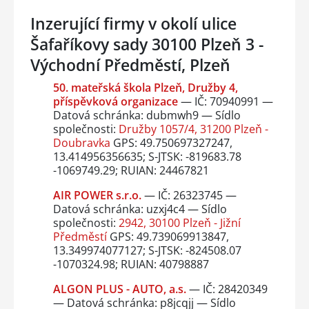
Inzerující firmy v okolí ulice
Šafaříkovy sady 30100 Plzeň 3 -
Východní Předměstí, Plzeň
50. mateřská škola Plzeň, Družby 4,
příspěvková organizace
— IČ: 70940991 —
Datová schránka: dubmwh9 — Sídlo
společnosti:
Družby 1057/4, 31200 Plzeň -
Doubravka
GPS: 49.750697327247,
13.414956356635; S-JTSK: -819683.78
-1069749.29; RUIAN: 24467821
AIR POWER s.r.o.
— IČ: 26323745 —
Datová schránka: uzxj4c4 — Sídlo
společnosti:
2942, 30100 Plzeň - Jižní
Předměstí
GPS: 49.739069913847,
13.349974077127; S-JTSK: -824508.07
-1070324.98; RUIAN: 40798887
ALGON PLUS - AUTO, a.s.
— IČ: 28420349
— Datová schránka: p8jcqjj — Sídlo