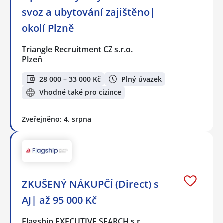
svoz a ubytování zajištěno|
okolí Plzně
Triangle Recruitment CZ s.r.o.
Plzeň
28 000 – 33 000 Kč
Plný úvazek
Vhodné také pro cizince
Zveřejněno: 4. srpna
ZKUŠENÝ NÁKUPČÍ (Direct) s
AJ| až 95 000 Kč
Flagship EXECUTIVE SEARCH s.r…