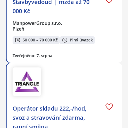
Stavbyvedoucí | mzda až 70
000 Kč
ManpowerGroup s.r.o.
Plzeň
50 000 – 70 000 Kč
Plný úvazek
Zveřejněno: 7. srpna
Operátor skladu 222,-/hod,
svoz a stravování zdarma,
ranní směna